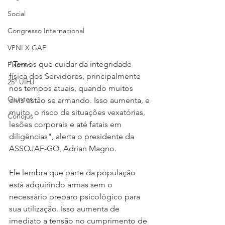
Social
Congresso Internacional
VPNI X GAE
"Temos que cuidar da integridade 
Plantão
física dos Servidores, principalmente 
25º UIHJ
nos tempos atuais, quando muitos 
Quintos
civis estão se armando. Isso aumenta, e 
muito, o risco de situações vexatórias, 
Conojus
lesões corporais e até fatais em 
diligências", alerta o presidente da 
ASSOJAF-GO, Adrian Magno.
Ele lembra que parte da população 
está adquirindo armas sem o 
necessário preparo psicológico para 
sua utilização. Isso aumenta de 
imediato a tensão no cumprimento de 