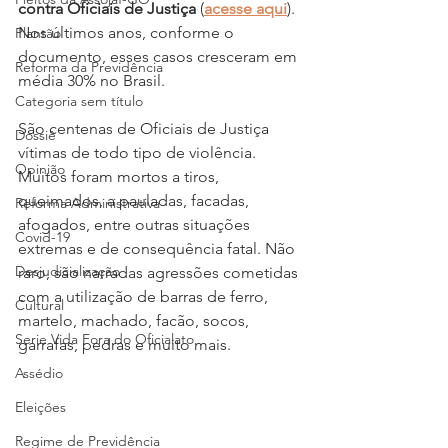
contra Oficiais de Justiça
 (
acesse aqui
). 
Nos últimos anos, conforme o 
Plantão
documento, esses casos cresceram em 
Reforma da Previdência
média 30% no Brasil.
Categoria sem título
São centenas de Oficiais de Justiça 
Dossiê
vítimas de todo tipo de violência. 
Opinião
Muitos foram mortos a tiros, 
queimados, a pauladas, facadas, 
Reforma Administrativa
afogados, entre outras situações 
Covid-19
extremas e de consequência fatal. Não 
Desjudicialização
raro, são narradas agressões cometidas 
com a utilização de barras de ferro, 
Cultural
martelo, machado, facão, socos, 
Serie Vida Fora do Oficialato
garrafas, pedras e muito mais.
Assédio
Eleições
Regime de Previdência