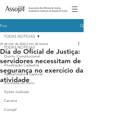
Post
TODAS NOTÍCIAS
25 de mar. de 2022
2 min de leitura
TODAS NOTÍCIAS
Dia do Oficial de Justiça:
Quinto Constitucional
servidores necessitam de
Atualização Cadastral
segurança no exercício da
Aposentadoria Especial
atividade
Atividade de Risco
Ações Judiciais
Carreira
Conojaf