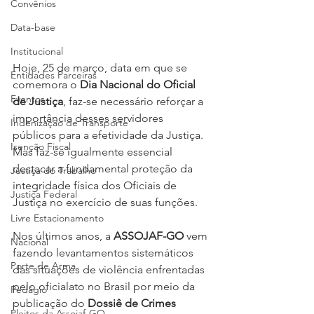
Convênios
Data-base
Institucional
Hoje, 25 de março, data em que se 
Entidades Parceiras
comemora o 
Dia Nacional do Oficial 
Eventos
de Justiça
, faz-se necessário reforçar a 
importância desses servidores 
Indenização de Transporte
públicos para a efetividade da Justiça. 
Isenção Fiscal
Mas faz-se igualmente essencial 
destacar a fundamental proteção da 
Justiça do Trabalho
integridade física dos Oficiais de 
Justiça Federal
Justiça no exercício de suas funções.
Livre Estacionamento
Nos últimos anos, a 
ASSOJAF-GO
 vem 
Nacional
fazendo levantamentos sistemáticos 
Porte de Arma
das situações de violência enfrentadas 
pelo oficialato no Brasil por meio da 
Pedágio
publicação do 
Dossiê de Crimes 
Pleitos da Assojaf-GO