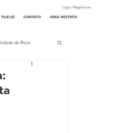
Login / Registre-se
FILIE-SE
CONTATO
ÁREA RESTRITA
ividade de Risco
ades Parceiras
a:
ta
l
lantão