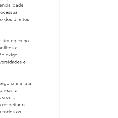
ncialidade 
ocessual, 
o dos direitos 
stratégica no 
flitos e 
ão exige 
versidades e 
goria e a luta 
 reais e 
 vezes, 
 respeitar o 
a todos os 