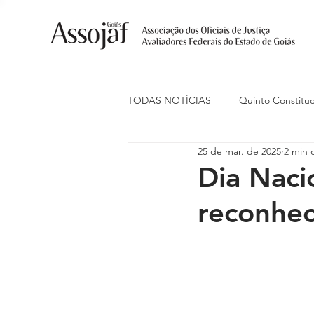
TODAS NOTÍCIAS
Quinto Constituc
25 de mar. de 2025
2 min d
Ações Judiciais
Carreira
Dia Nacio
reconhec
Eventos
Indenização de Trans
Livre Estacionamento
Naciona