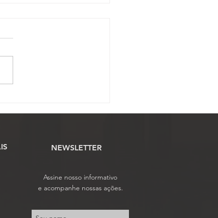
to da Câmara:
ssojaf acompanha
ção dos PLS do AQ e
mposição salarial dos
idores do PJU
IS
NEWSLETTER
Assine nosso informativo
e acompanhe nossas ações.