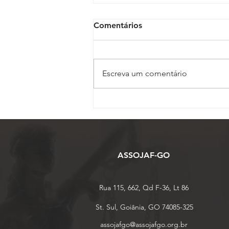
Comentários
Escreva um comentário
Escola de Oficiais abre
matrículas em Pós-
Graduação com desconto
especial de black friday
ASSOJAF-GO
Rua 115, 662, Qd F-36, Lt 86
St. Sul, Goiânia, GO 74085-325
assojafgo@assojafgo.org.br