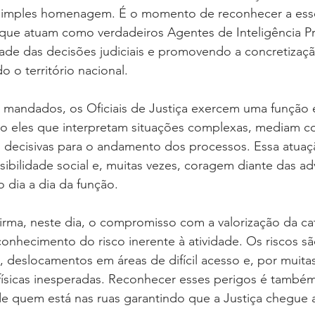
simples homenagem. É o momento de reconhecer a esse
 que atuam como verdadeiros Agentes de Inteligência Pr
dade das decisões judiciais e promovendo a concretizaçã
 o território nacional.
 mandados, os Oficiais de Justiça exercem uma função e
São eles que interpretam situações complexas, mediam con
 decisivas para o andamento dos processos. Essa atuaç
sibilidade social e, muitas vezes, coragem diante das ad
o dia a dia da função.
ma, neste dia, o compromisso com a valorização da cate
nhecimento do risco inerente à atividade. Os riscos são
 deslocamentos em áreas de difícil acesso e, por muitas
físicas inesperadas. Reconhecer esses perigos é também
de quem está nas ruas garantindo que a Justiça chegue 