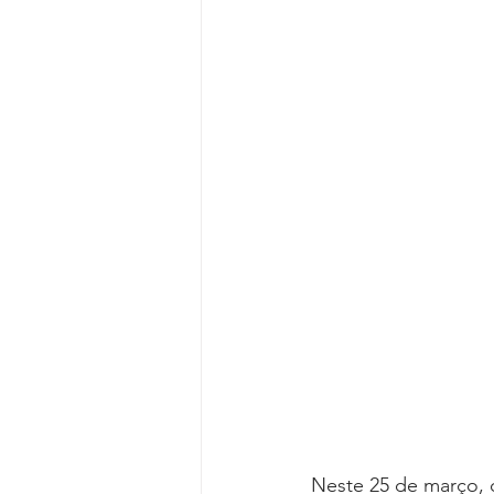
Reforma da Previdência
Categ
Desjudicialização
Cultural
Neste 25 de março, c