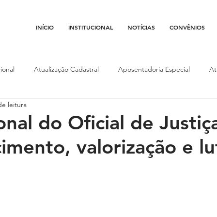
INÍCIO
INSTITUCIONAL
NOTÍCIAS
CONVÊNIOS
ional
Atualização Cadastral
Aposentadoria Especial
At
e leitura
Conojaf
Convênios
Data-base
Institucional
Entid
nal do Oficial de Justiç
imento, valorização e lu
porte
Isenção Fiscal
Justiça do Trabalho
Justiça Federa
l
Porte de Arma
Pedágio
Pleitos da Assojaf-GO
P