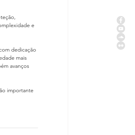
oteção, 
omplexidade e 
 com dedicação 
iedade mais 
mbém avanços 
ão importante 