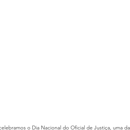
oria sem título
Dossiê
Opinião
Reforma Administrativa
elebramos o Dia Nacional do Oficial de Justiça, uma da