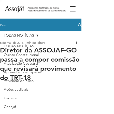
Post
TODAS NOTÍCIAS
8 de mai. de 2015
1 min de leitura
TODAS NOTÍCIAS
Diretor da ASSOJAF-GO
Quinto Constitucional
passa a compor comissão
Atualização Cadastral
que revisará provimento
Aposentadoria Especial
do TRT-18
Atividade de Risco
Ações Judiciais
Carreira
Conojaf