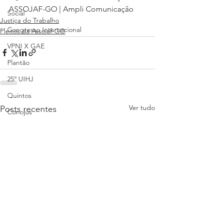
ASSOJAF-GO | Ampli Comunicação
Social
Justiça do Trabalho
Congresso Internacional
Pleitos da Assojaf-GO
VPNI X GAE
Plantão
25º UIHJ
Quintos
Ver tudo
Posts recentes
Conojus