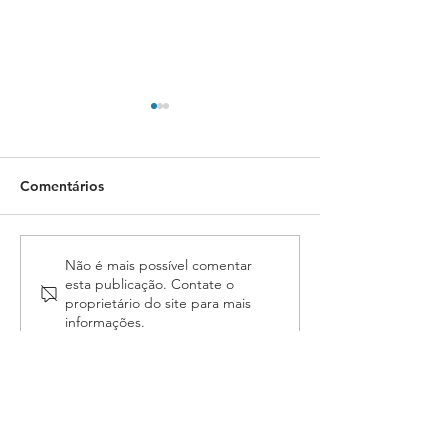
Comentários
Em defesa da Justiça do
SINJUFEGO gar
Não é mais possível comentar
esta publicação. Contate o
Trabalho: Fenassojaf
integralidade d
proprietário do site para mais
convoca associações e
quintos aos ser
informações.
Oficiais de Justiça para
do Judiciário F
audiência pública na
Goiás
Câmara dos Deputados
ASSOJAF-GO