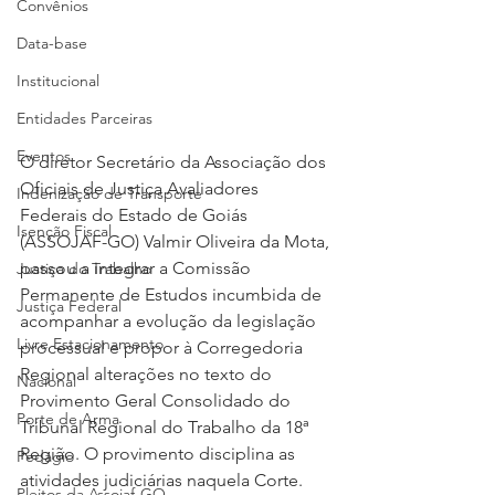
Convênios
Data-base
Institucional
Entidades Parceiras
Eventos
O diretor Secretário da Associação dos 
Oficiais de Justiça Avaliadores 
Indenização de Transporte
Federais do Estado de Goiás 
Isenção Fiscal
(ASSOJAF-GO) Valmir Oliveira da Mota, 
passou a integrar a Comissão 
Justiça do Trabalho
Permanente de Estudos incumbida de 
Justiça Federal
acompanhar a evolução da legislação 
Livre Estacionamento
processual e propor à Corregedoria 
Regional alterações no texto do 
Nacional
Provimento Geral Consolidado do 
Porte de Arma
Tribunal Regional do Trabalho da 18ª 
Região. O provimento disciplina as 
Pedágio
atividades judiciárias naquela Corte.
Pleitos da Assojaf-GO