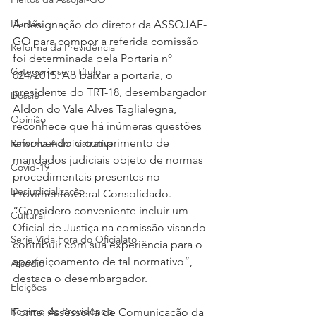
Plantão
A designação do diretor da ASSOJAF-
GO para compor a referida comissão 
Reforma da Previdência
foi determinada pela Portaria nº 
Categoria sem título
024/2015. Ao baixar a portaria, o 
presidente do TRT-18, desembargador 
Dossiê
Aldon do Vale Alves Taglialegna, 
Opinião
reconhece que há inúmeras questões 
envolvendo o cumprimento de 
Reforma Administrativa
mandados judiciais objeto de normas 
Covid-19
procedimentais presentes no 
Desjudicialização
Provimento Geral Consolidado. 
“Considero conveniente incluir um 
Cultural
Oficial de Justiça na comissão visando 
Serie Vida Fora do Oficialato
contribuir com sua experiência para o 
aperfeiçoamento de tal normativo”, 
Assédio
destaca o desembargador.
Eleições
Regime de Previdência
Fonte: Assessoria de Comunicação da 