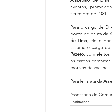
Ambrósio de Lima
,
Reforma da Previdência
Categ
eventos, promovido
setembro de 2021.
Desjudicialização
Cultural
Para o cargo de Di
ponto de pauta da A
de Lima
, eleito po
assume o cargo de 
Pazeto
, com efeitos 
os cargos conforme 
motivos de vacância 
Para ler a ata da Ass
Assessoria de Comu
Institucional