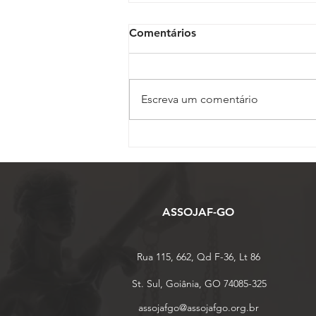
Comentários
Escreva um comentário
ASSOJAF-GO completa 27
anos de uma trajetória
dedicada à defesa dos
Oficiais de Justiça em Goiás
ASSOJAF-GO
Rua 115, 662, Qd F-36, Lt 86
St. Sul, Goiânia, GO 74085-325
assojafgo@assojafgo.org.br