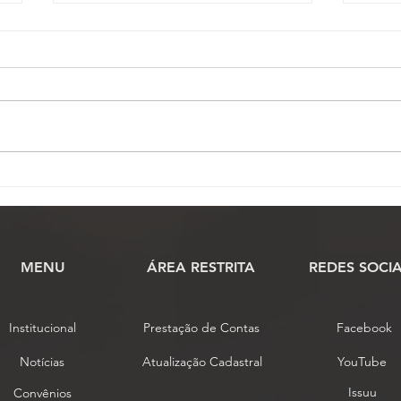
Assembleia da ASSOJAF-
ASS
GO aprova contas da
Asse
entidade e elege delegados
nest
para o 7º Conojaf
MENU
​ÁREA RESTRITA
REDES SOCIA
Institucional
Prestação de Contas
Facebook
Notícias
Atualização Cadastral
YouTube
Issuu
Convênios