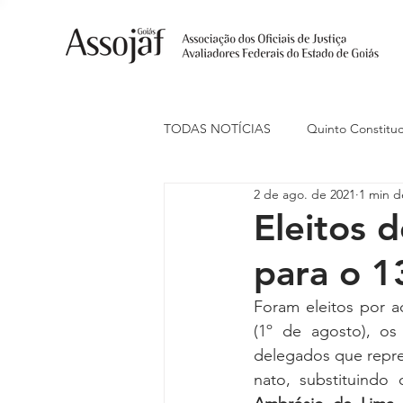
TODAS NOTÍCIAS
Quinto Constituc
2 de ago. de 2021
1 min de
Ações Judiciais
Carreira
Eleitos
para o 1
Eventos
Indenização de Trans
Foram eleitos por a
(1º de agosto), os
Livre Estacionamento
Naciona
delegados que repre
nato, substituindo