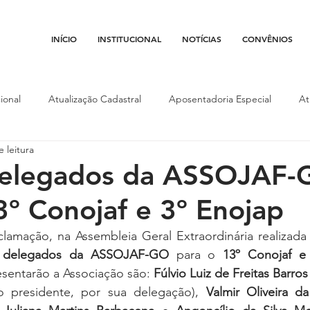
INÍCIO
INSTITUCIONAL
NOTÍCIAS
CONVÊNIOS
ional
Atualização Cadastral
Aposentadoria Especial
At
 leitura
Conojaf
Convênios
Data-base
Institucional
Entid
 delegados da ASSOJAF
3º Conojaf e 3º Enojap
porte
Isenção Fiscal
Justiça do Trabalho
Justiça Federa
clamação, na Assembleia Geral Extraordinária realizada
 
delegados da ASSOJAF-GO
 para o 
13º Conojaf e
l
Porte de Arma
Pedágio
Pleitos da Assojaf-GO
P
sentarão a Associação são: 
Fúlvio Luiz de Freitas Barros
 o presidente, por sua delegação), 
Valmir Oliveira d