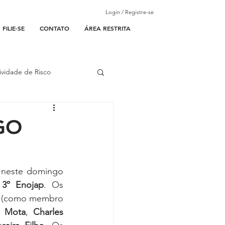
Login / Registre-se
FILIE-SE
CONTATO
ÁREA RESTRITA
ividade de Risco
ades Parceiras
-GO
l
 neste domingo 
 3º Enojap
. Os 
lantão
 (como membro 
a Mota
, 
Charles 