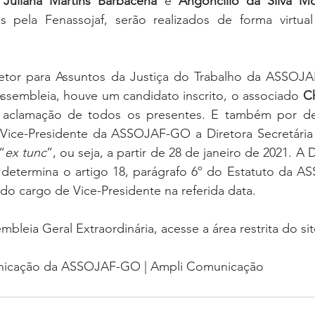
 
Juliana Martins Barbacena
 e 
Angoncílio da Silva Mo
oria sem título
Dossiê
Opinião
Reforma Administrativa
s pela Fenassojaf, serão realizados de forma virtua
retor para Assuntos da Justiça do Trabalho da ASSOJ
ssembleia, houve um candidato inscrito, o associado 
Ch
r aclamação de todos os presentes. E também por de
Vice-Presidente da ASSOJAF-GO a Diretora Secretária
“
ex tunc
”, ou seja, a partir de 28 de janeiro de 2021. A 
determina o artigo 18, parágrafo 6º do Estatuto da A
do cargo de Vice-Presidente na referida data.
embleia Geral Extraordinária, acesse a área restrita do sit
nicação da ASSOJAF-GO | Ampli Comunicação