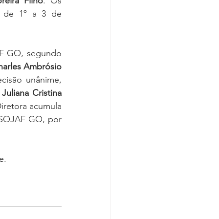
reira Filho
. Os 
Covid-19
l de 1º a 3 de 
AF-GO, segundo 
arles Ambrósio 
cisão unânime, 
 
Juliana Cristina 
Diretora acumula 
SSOJAF-GO, por 
e.