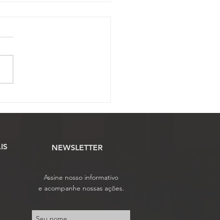
OJAF-GO convoca para
mbleia Geral Ordinária
e sábado, 20 de junho
IS
NEWSLETTER
Assine nosso informativo
e acompanhe nossas ações.