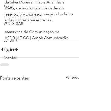
da Silva Moreira Filho e Ana Flávia 
Social
Vieira, de modo que concederam 
parecer positivo à aprovação dos livros 
Congresso Internacional
e das contas apresentadas.
VPNI X GAE
Assessoria de Comunicação da 
Plantão
ASSOJAF-GO | Ampli Comunicação
25º UIHJ
Quintos
Conojus
Ver tudo
Posts recentes