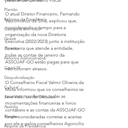
parecer do Conselho Fiscal.
Plantão
O atual Diretor Financeiro, Fernando 
Reforma da Previdência
Vasconcelos da Silva, explicou que, 
considerando o tempo para a 
Categoria sem título
organização da nova Diretoria 
Dossiê
Executiva (2022/2023) junto à instituição 
financeira que atende a entidade, 
Opinião
todas as contas de janeiro da 
Reforma Administrativa
ASSOJAF-GO estão pagas para que 
Covid-19
não ocorram atrasos.
Desjudicialização
O Conselheiro Fiscal Valmir Oliveira da 
Cultural
Mota informou que os conselheiros se 
reuniram, conferiram todas as 
Serie Vida Fora do Oficialato
movimentações financeiras e livros 
Assédio
contábeis e as contas da ASSOJAF-GO 
Eleições
foram consideradas corretas e aceitas 
por ele e pelos conselheiros Agoncílio 
Regime de Previdência