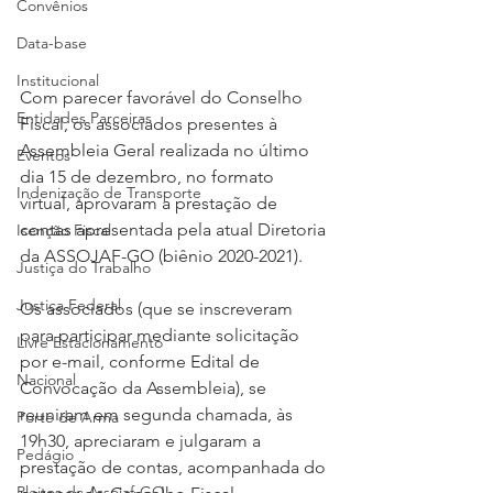
Convênios
Data-base
Institucional
Com parecer favorável do Conselho 
Entidades Parceiras
Fiscal, os associados presentes à 
Assembleia Geral realizada no último 
Eventos
dia 15 de dezembro, no formato 
Indenização de Transporte
virtual, aprovaram a prestação de 
contas apresentada pela atual Diretoria 
Isenção Fiscal
da ASSOJAF-GO (biênio 2020-2021).
Justiça do Trabalho
Justiça Federal
Os associados (que se inscreveram 
para participar mediante solicitação 
Livre Estacionamento
por e-mail, conforme Edital de 
Nacional
Convocação da Assembleia), se 
reuniram em segunda chamada, às 
Porte de Arma
19h30, apreciaram e julgaram a 
Pedágio
prestação de contas, acompanhada do 
Pleitos da Assojaf-GO