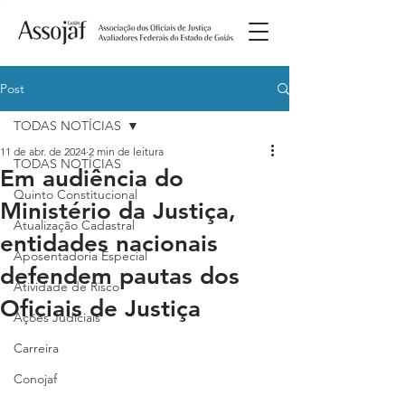
Post
TODAS NOTÍCIAS
11 de abr. de 2024
2 min de leitura
TODAS NOTÍCIAS
Em audiência do
Quinto Constitucional
Ministério da Justiça,
Atualização Cadastral
entidades nacionais
Aposentadoria Especial
defendem pautas dos
Atividade de Risco
Oficiais de Justiça
Ações Judiciais
Carreira
Conojaf