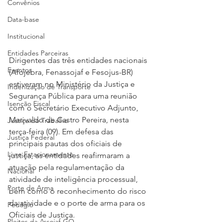
Convênios
Data-base
Institucional
Entidades Parceiras
Dirigentes das três entidades nacionais 
Eventos
(Afojebra, Fenassojaf e Fesojus-BR) 
estiveram no Ministério da Justiça e 
Indenização de Transporte
Segurança Pública para uma reunião 
Isenção Fiscal
com o Secretário Executivo Adjunto, 
Marivaldo de Castro Pereira, nesta 
Justiça do Trabalho
terça-feira (09). Em defesa das 
Justiça Federal
principais pautas dos oficiais de 
Livre Estacionamento
justiça, as entidades reafirmaram a 
atuação pela regulamentação da 
Nacional
atividade de inteligência processual, 
Porte de Arma
bem como o reconhecimento do risco 
da atividade e o porte de arma para os 
Pedágio
Oficiais de Justiça.
Pleitos da Assojaf-GO