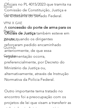
Oficiais no PL 4015/2023 que tramita na 
Social
Comissão de Constituição, Justiça e 
Congresso Internacional
de Cidadania do Senado Federal.
VPNI X GAE
A 
concessão do porte de arma para os 
Plantão
Oficiais de Justiça
 também esteve em 
pauta, quando os dirigentes 
25º UIHJ
reforçaram pedido encaminhado 
Quintos
anteriormente, de que essa 
Conojus
regulamentação ocorra, 
preferencialmente, por Decreto do 
Ministério da Justiça ou, 
alternativamente, através de Instrução 
Normativa da Polícia Federal.
Outro importante tema tratado no 
encontro foi a preocupação com os 
projetos de lei que visam a transferir as 