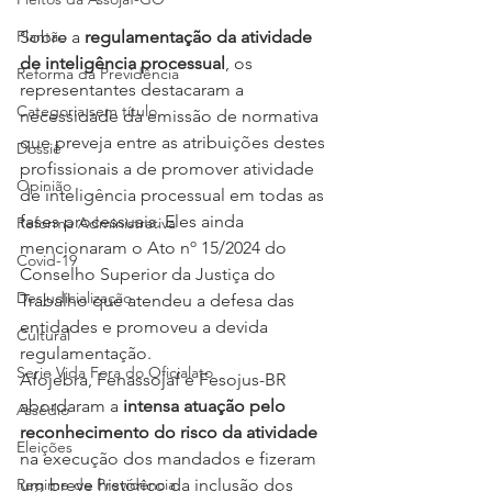
Sobre a 
regulamentação da atividade 
Plantão
de inteligência processual
, os 
Reforma da Previdência
representantes destacaram a 
Categoria sem título
necessidade da emissão de normativa 
que preveja entre as atribuições destes 
Dossiê
profissionais a de promover atividade 
Opinião
de inteligência processual em todas as 
fases processuais. Eles ainda 
Reforma Administrativa
mencionaram o Ato nº 15/2024 do 
Covid-19
Conselho Superior da Justiça do 
Desjudicialização
Trabalho que atendeu a defesa das 
entidades e promoveu a devida 
Cultural
regulamentação.
Serie Vida Fora do Oficialato
Afojebra, Fenassojaf e Fesojus-BR 
abordaram a 
intensa atuação pelo 
Assédio
reconhecimento do risco da atividade
Eleições
na execução dos mandados e fizeram 
um breve histórico da inclusão dos 
Regime de Previdência