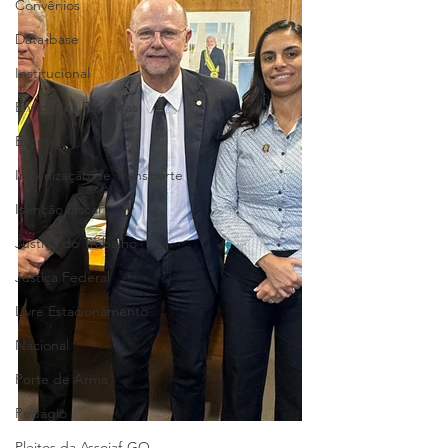
Convênios
Data-base
Institucional
Entidades Parceiras
Eventos
Indenização de Transporte
Isenção Fiscal
Justiça do Trabalho
Justiça Federal
Livre Estacionamento
Nacional
Porte de Arma
Pedágio
Pleitos da Assojaf-GO