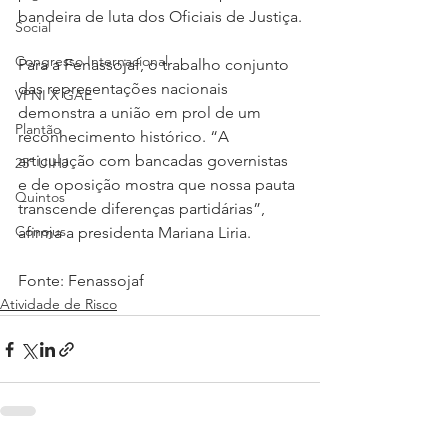
bandeira de luta dos Oficiais de Justiça.
Social
Congresso Internacional
Para a Fenassojaf, o trabalho conjunto 
das representações nacionais 
VPNI X GAE
demonstra a união em prol de um 
Plantão
reconhecimento histórico. “A 
articulação com bancadas governistas 
25º UIHJ
e de oposição mostra que nossa pauta 
Quintos
transcende diferenças partidárias”, 
Conojus
afirma a presidenta Mariana Liria.
Fonte: Fenassojaf
Atividade de Risco