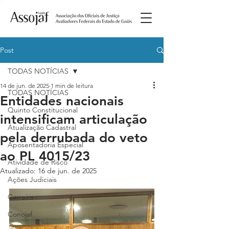
Post
TODAS NOTÍCIAS
14 de jun. de 2025
1 min de leitura
TODAS NOTÍCIAS
Entidades nacionais
Quinto Constitucional
intensificam articulação
Atualização Cadastral
pela derrubada do veto
Aposentadoria Especial
ao PL 4015/23
Atividade de Risco
Atualizado:
16 de jun. de 2025
Ações Judiciais
Carreira
Conojaf