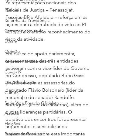
As representações nacionais dos 
Oficiais de Justiça – Fenassojaf, 
Plantão
Fesojus-BR e Afojebra – reforçaram as 
Reforma da Previdência
ações para a derrubada do veto ao PL 
Categoria sem título
4015/23 e o efetivo reconhecimento do 
risco da atividade.
Dossiê
Opinião
Em busca de apoio parlamentar, 
representantes das três entidades 
Reforma Administrativa
estiveram com o vice-líder do Governo 
Covid-19
no Congresso, deputado Bohn Gass 
Desjudicialização
(PT/RS), e com as assessorias do 
deputado Flávio Bolsonaro (líder da 
Cultural
minoria) e do senador Randolfe 
Serie Vida Fora do Oficialato
Rodrigues (líder do Governo), além de 
outras lideranças partidárias. O 
Assédio
objetivo dos encontros foi apresentar 
Eleições
argumentos e sensibilizar os 
parlamentares sobre esta importante 
Regime de Previdência