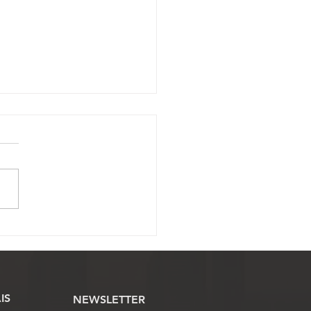
ssojaf convoca Oficiais
ustiça para mobilização
onal pela derrubada do
 12
IS
NEWSLETTER