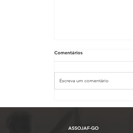
Comentários
Escreva um comentário
Polícia Judicial reforça
apoio a oficiais de Justiça
em diligências de maior
risco no Judiciário
Trabalhista
ASSOJAF-GO