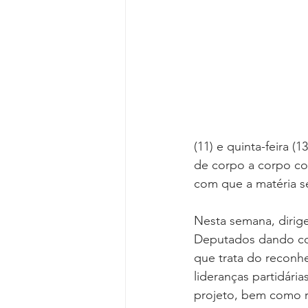
Reforma da Previdência
Categ
Desjudicialização
Cultural
(11) e quinta-feira (
de corpo a corpo co
com que a matéria s
Nesta semana, dirig
Deputados dando con
que trata do reconhe
lideranças partidári
projeto, bem como r