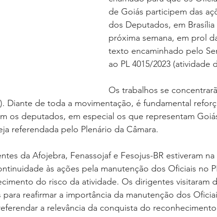
oria sem título
Dossiê
Opinião
Reforma Administrativa
de Goiás participem das aç
dos Deputados, em Brasília 
próxima semana, em prol d
texto encaminhado pelo Se
ao PL 4015/2023 (atividade d
Os trabalhos se concentrarã
13). Diante de toda a movimentação, é fundamental reforç
m os deputados, em especial os que representam Goiás,
eja referendada pelo Plenário da Câmara.
entes da Afojebra, Fenassojaf e Fesojus-BR estiveram n
tinuidade às ações pela manutenção dos Oficiais no PL
cimento do risco da atividade. Os dirigentes visitaram d
as para reafirmar a importância da manutenção dos Oficiai
eferendar a relevância da conquista do reconhecimento 