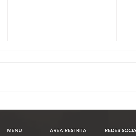
Homem arremessa blocos
Fena
de concreto em Oficial de
de J
Justiça durante
naci
cumprimento de mandado
Veto
no interior de SP
MENU
​ÁREA RESTRITA
REDES SOCIA