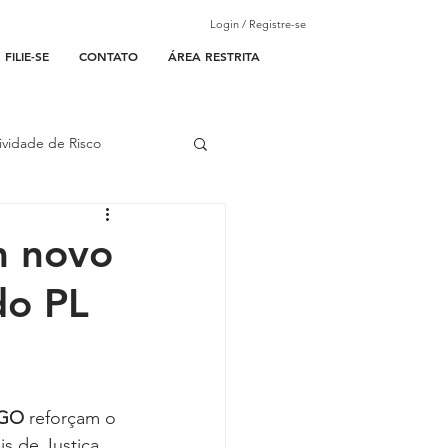
Login / Registre-se
FILIE-SE
CONTATO
ÁREA RESTRITA
ividade de Risco
ades Parceiras
m novo
do PL
l
lantão
-GO
 reforçam o 
s de Justiça 