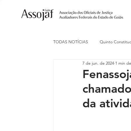
TODAS NOTÍCIAS
Quinto Constituc
7 de jun. de 2024
1 min de
Ações Judiciais
Carreira
Fenasso
chamado 
Eventos
Indenização de Trans
da ativi
Livre Estacionamento
Naciona