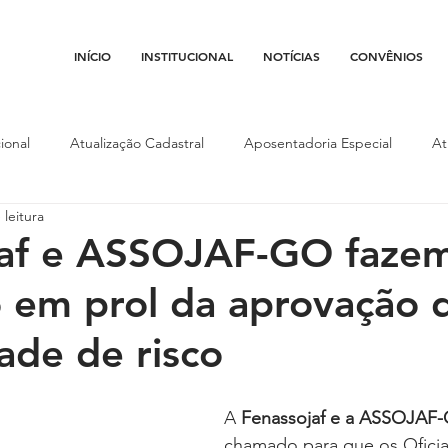
INÍCIO
INSTITUCIONAL
NOTÍCIAS
CONVÊNIOS
ional
Atualização Cadastral
Aposentadoria Especial
At
 leitura
Conojaf
Convênios
Data-base
Institucional
Entid
jaf e ASSOJAF-GO faze
em prol da aprovação 
porte
Isenção Fiscal
Justiça do Trabalho
Justiça Federa
dade de risco
l
Porte de Arma
Pedágio
Pleitos da Assojaf-GO
P
A 
Fenassojaf e a ASSOJAF
chamado para que os Oficiai