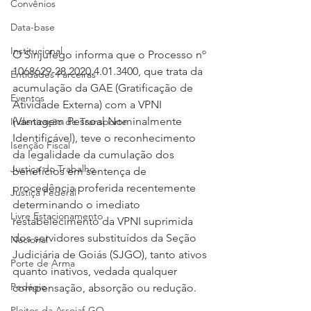
Convênios
Data-base
Institucional
O Sinjufego informa que o Processo nº 
1068629-28.2020.4.01.3400, que trata da 
Entidades Parceiras
acumulação da GAE (Gratificação de 
Eventos
Atividade Externa) com a VPNI 
(Vantagem Pessoal Nominalmente 
Indenização de Transporte
Identificável), teve o reconhecimento 
Isenção Fiscal
da legalidade da cumulação dos 
Justiça do Trabalho
benefícios em sentença de 
procedência proferida recentemente 
Justiça Federal
determinando o imediato 
Livre Estacionamento
restabelecimento da VPNI suprimida 
dos servidores substituídos da Seção 
Nacional
Judiciária de Goiás (SJGO), tanto ativos 
Porte de Arma
quanto inativos, vedada qualquer 
Pedágio
compensação, absorção ou redução.
Pleitos da Assojaf-GO