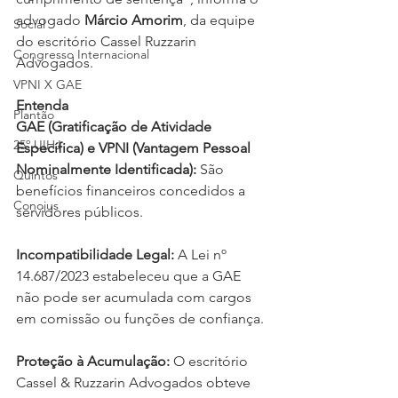
advogado 
Márcio Amorim
, da equipe 
Social
do escritório Cassel Ruzzarin 
Congresso Internacional
Advogados.
VPNI X GAE
Entenda
Plantão
GAE (Gratificação de Atividade 
25º UIHJ
Específica) e VPNI (Vantagem Pessoal 
Nominalmente Identificada):
 São 
Quintos
benefícios financeiros concedidos a 
Conojus
servidores públicos.
Incompatibilidade Legal:
 A Lei nº 
14.687/2023 estabeleceu que a GAE 
não pode ser acumulada com cargos 
em comissão ou funções de confiança.
Proteção à Acumulação:
 O escritório 
Cassel & Ruzzarin Advogados obteve 