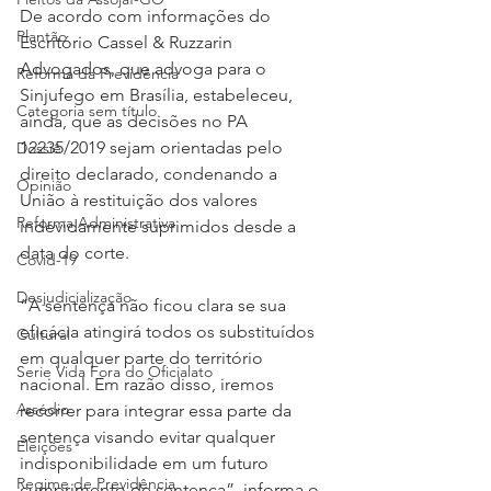
De acordo com informações do 
Plantão
Escritório Cassel & Ruzzarin 
Advogados, que advoga para o 
Reforma da Previdência
Sinjufego em Brasília, estabeleceu, 
Categoria sem título
ainda, que as decisões no PA 
12235/2019 sejam orientadas pelo 
Dossiê
direito declarado, condenando a 
Opinião
União à restituição dos valores 
Reforma Administrativa
indevidamente suprimidos desde a 
data do corte.
Covid-19
Desjudicialização
“A sentença não ficou clara se sua 
eficácia atingirá todos os substituídos 
Cultural
em qualquer parte do território 
Serie Vida Fora do Oficialato
nacional. Em razão disso, iremos 
Assédio
recorrer para integrar essa parte da 
sentença visando evitar qualquer 
Eleições
indisponibilidade em um futuro 
Regime de Previdência
cumprimento de sentença”, informa o 