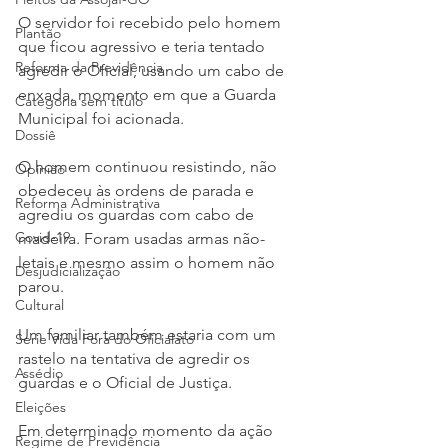
O servidor foi recebido pelo homem 
Plantão
que ficou agressivo e teria tentado 
Reforma da Previdência
agredir o Oficial, usando um cabo de 
enxada, momento em que a Guarda 
Categoria sem título
Municipal foi acionada.
Dossiê
O homem continuou resistindo, não 
Opinião
obedeceu às ordens de parada e 
Reforma Administrativa
agrediu os guardas com cabo de 
Covid-19
madeira. Foram usadas armas não-
letais e mesmo assim o homem não 
Desjudicialização
parou.
Cultural
Um familiar também estaria com um 
Serie Vida Fora do Oficialato
rastelo na tentativa de agredir os 
Assédio
guardas e o Oficial de Justiça.
Eleições
Em determinado momento da ação 
Regime de Previdência