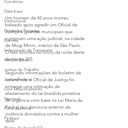
Convênios
Data-base
Um homem de 42 anos morreu 
Institucional
baleado após agredir um Oficial de 
Entidades Parceiras
Justiça e guardas municipais que 
cumpriam uma ação judicial, na cidade 
Eventos
de Mogi Mirim, interior de São Paulo. 
Indenização de Transporte
O fato ocorreu no início da noite deste 
domingo (12).
Isenção Fiscal
Justiça do Trabalho
Segundo informações do boletim de 
Justiça Federal
ocorrência, o Oficial de Justiça foi 
entregar uma intimação de 
Livre Estacionamento
afastamento do lar (medida protetiva 
Nacional
de urgência com base na Lei Maria da 
Penha) por denúncia anterior de 
Porte de Arma
violência doméstica contra a mulher 
Pedágio
dele.
Pleitos da Assojaf-GO