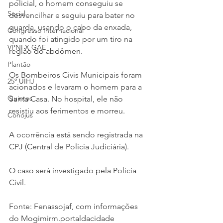
policial, o homem conseguiu se 
Social
desvencilhar e seguiu para bater no 
guarda, usando o cabo da enxada, 
Congresso Internacional
quando foi atingido por um tiro na 
VPNI X GAE
região do abdômen.
Plantão
Os Bombeiros Civis Municipais foram 
25º UIHJ
acionados e levaram o homem para a 
Quintos
Santa Casa. No hospital, ele não 
resistiu aos ferimentos e morreu.
Conojus
A ocorrência está sendo registrada na 
CPJ (Central de Polícia Judiciária).
O caso será investigado pela Polícia 
Civil.
Fonte: Fenassojaf, com informações 
do Mogimirm.portaldacidade