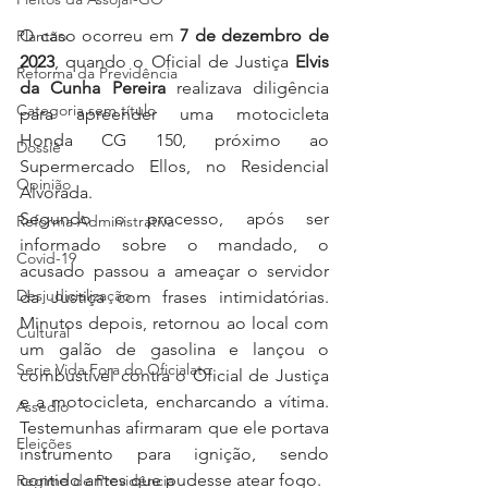
O caso ocorreu em 
7 de dezembro de 
Plantão
2023
, quando o Oficial de Justiça 
Elvis 
Reforma da Previdência
da Cunha Pereira
 realizava diligência 
Categoria sem título
para apreender uma motocicleta 
Honda CG 150, próximo ao 
Dossiê
Supermercado Ellos, no Residencial 
Opinião
Alvorada.
Segundo o processo, após ser 
Reforma Administrativa
informado sobre o mandado, o 
Covid-19
acusado passou a ameaçar o servidor 
Desjudicialização
da Justiça com frases intimidatórias. 
Minutos depois, retornou ao local com 
Cultural
um galão de gasolina e lançou o 
Serie Vida Fora do Oficialato
combustível contra o Oficial de Justiça 
e a motocicleta, encharcando a vítima. 
Assédio
Testemunhas afirmaram que ele portava 
Eleições
instrumento para ignição, sendo 
contido antes que pudesse atear fogo.
Regime de Previdência