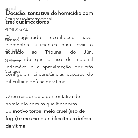
Social
Decisão: tentativa de homicídio com 
Congresso Internacional
três qualificadoras
VPNI X GAE
O magistrado reconheceu haver 
Plantão
elementos suficientes para levar o 
25º UIHJ
acusado ao Tribunal do Júri, 
destacando que o uso de material 
Quintos
inflamável e a aproximação por trás 
Conojus
configuram circunstâncias capazes de 
dificultar a defesa da vítima.
O réu responderá por tentativa de 
homicídio com as qualificadoras 
de 
motivo torpe
, 
meio cruel (uso de 
fogo) e
recurso que dificultou a defesa 
da vítima
.