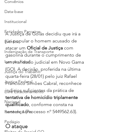
Convênios
Data-base
Institucional
Entidades Parceiras
A Justiça de Goiás decidiu que irá a 
júri popular o homem acusado de 
Eventos
atacar um 
Oficial de Justiça
 com 
Indenização de Transporte
gasolina durante o cumprimento de 
Isenção Fiscal
um mandado judicial em Novo Gama 
(GO). A decisão, proferida na última 
Justiça do Trabalho
quarta-feira (28/01) pelo juiz Rafael 
Justiça Federal
Francisco Simões Cabral, reconhece 
indícios suficientes da prática de 
Livre Estacionamento
tentativa de homicídio triplamente 
Nacional
qualificado
, conforme consta na 
sentença (Processo nº 5449562.63). 
Porte de Arma
Pedágio
O ataque
Pleitos da Assojaf-GO