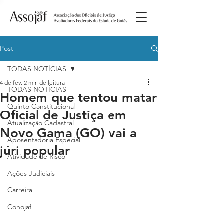
Post
TODAS NOTÍCIAS
4 de fev.
2 min de leitura
TODAS NOTÍCIAS
Homem que tentou matar
Quinto Constitucional
Oficial de Justiça em
Atualização Cadastral
Novo Gama (GO) vai a
Aposentadoria Especial
júri popular
Atividade de Risco
Ações Judiciais
Carreira
Conojaf