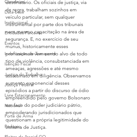
Convênios
destinatário. Os oficiais de justiça, via 
de regra, trabalham sozinhos em 
Data-base
veículo particular, sem qualquer 
Institucional
instrumental por parte dos tribunais 
nem mesmo capacitação na área de 
Entidades Parceiras
segurança. E, no exercício de seu 
Eventos
múnus, historicamente esses 
Indenização de Transporte
profissionais vem sendo alvo de todo 
tipo de violência, consubstanciada em 
Isenção Fiscal
ameaças, agressões e até mesmo 
Justiça do Trabalho
assassinato em diligência. Observamos 
aumento exponencial desses 
Justiça Federal
episódios a partir do discurso de ódio 
Livre Estacionamento
empreendido pelo governo Bolsonaro 
em face do poder judiciário pátrio, 
Nacional
empoderando jurisdicionados que 
Porte de Arma
questionam a própria legitimidade do 
Pedágio
sistema de Justiça.
Pleitos da Assojaf-GO