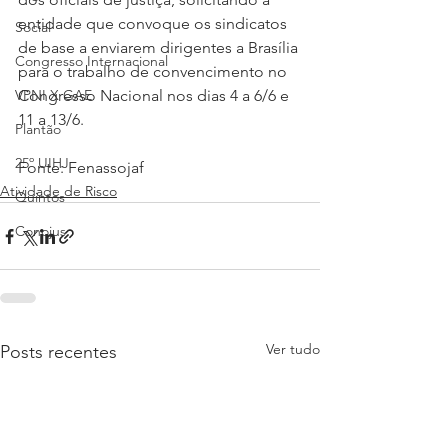
entidade que convoque os sindicatos 
Social
de base a enviarem dirigentes a Brasília 
Congresso Internacional
para o trabalho de convencimento no 
VPNI X GAE
Congresso Nacional nos dias 4 a 6/6 e 
11 a 13/6.
Plantão
25º UIHJ
Fonte: Fenassojaf
Atividade de Risco
Quintos
Conojus
Ver tudo
Posts recentes