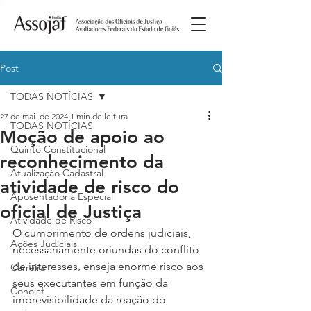
Post
TODAS NOTÍCIAS
27 de mai. de 2024
1 min de leitura
TODAS NOTÍCIAS
Moção de apoio ao
Quinto Constitucional
reconhecimento da
Atualização Cadastral
atividade de risco do
Aposentadoria Especial
oficial de Justiça
Atividade de Risco
O cumprimento de ordens judiciais, 
Ações Judiciais
necessariamente oriundas do conflito 
de interesses, enseja enorme risco aos 
Carreira
seus executantes em função da 
Conojaf
imprevisibilidade da reação do 