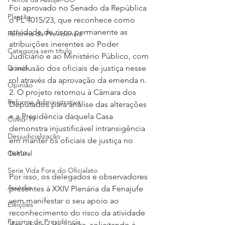
Foi aprovado no Senado da República 
Plantão
o PL 4015/23, que reconhece como 
atividade de risco permanente as 
Reforma da Previdência
atribuições inerentes ao Poder 
Categoria sem título
Judiciário e ao Ministério Público, com 
Dossiê
a inclusão dos oficiais de justiça nesse 
rol através da aprovação da emenda n. 
Opinião
2. O projeto retornou à Câmara dos 
Reforma Administrativa
Deputados para análise das alterações 
e a Presidência daquela Casa 
Covid-19
demonstra injustificável intransigência 
Desjudicialização
em manter os oficiais de justiça no 
texto.
Cultural
Serie Vida Fora do Oficialato
Por isso, os delegados e observadores 
Assédio
presentes à XXIV Plenária da Fenajufe 
vem manifestar o seu apoio ao 
Eleições
reconhecimento do risco da atividade 
Regime de Previdência
dos oficiais de justiça, solicitando à 