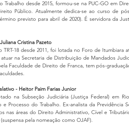
 do Trabalho desde 2015, formou-se na PUC-GO em Direi
reito Público. Atualmente dedica-se ao curso de pó
érmino previsto para abril de 2020). É servidora da Just
 Juliana Cristina Pazeto
no TRT-18 desde 2011, foi lotada no Foro de Itumbiara até
atuar na Secretaria de Distribuição de Mandados Judici
la Faculdade de Direito de Franca, tem pós-graduação
aculdades.  
slativo - Heitor Paim Farias Junior
lotado na Subseção Judiciária (Justiça Federal) em Ri
 e Processo do Trabalho. Ex-analista da Previdência So
s nas áreas do Direito Administrativo, Cível e Tributário
7 (suspensa pela nomeação como OJAF).