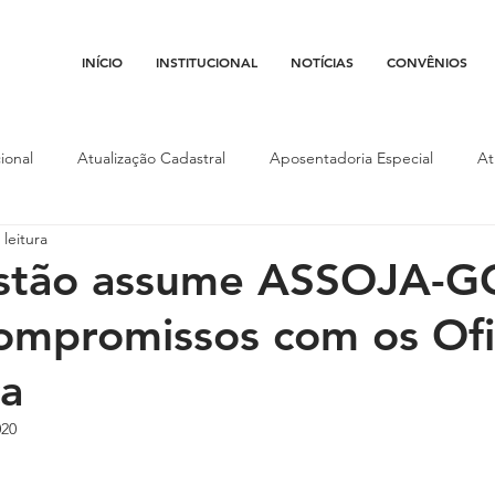
INÍCIO
INSTITUCIONAL
NOTÍCIAS
CONVÊNIOS
ional
Atualização Cadastral
Aposentadoria Especial
At
 leitura
Conojaf
Convênios
Data-base
Institucional
Entid
stão assume ASSOJA-G
compromissos com os Ofi
porte
Isenção Fiscal
Justiça do Trabalho
Justiça Federa
ça
l
Porte de Arma
Pedágio
Pleitos da Assojaf-GO
P
020