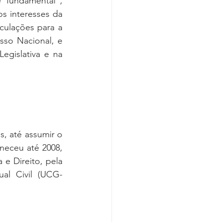
fundamental”, 
s interesses da 
ulações para a 
so Nacional, e 
gislativa e na 
, até assumir o 
neceu até 2008, 
 Direito, pela 
al Civil (UCG-