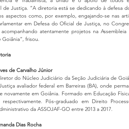
ência e Trabalhista, a união e o apoio de todos é 
l de Justiça. “A diretoria está se dedicando à defesa do
os aspectos como, por exemplo, engajando-se nas artic
arlamentar em Defesa do Oficial de Justiça, no Congres
acompanhando atentamente projetos na Assembleia Le
Goiânia”, frisou. 
toria
lves de Carvalho Júnior
diretor do Núcleo Judiciário da Seção Judiciária de Goiás
Justiça avaliador federal em Barreiras (BA), onde perma
 novamente em Goiânia. Formado em Educação Física e
respectivamente. Pós-graduado em Direito Processu
 Administrativo da ASSOJAF-GO entre 2013 a 2017.
ernanda Dias Rocha