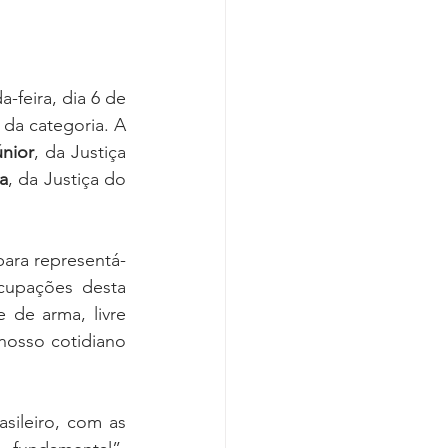
-feira, dia 6 de 
da categoria. A 
únior
, da Justiça 
a
, da Justiça do 
ara representá-
cupações desta 
 de arma, livre 
osso cotidiano 
sileiro, com as 