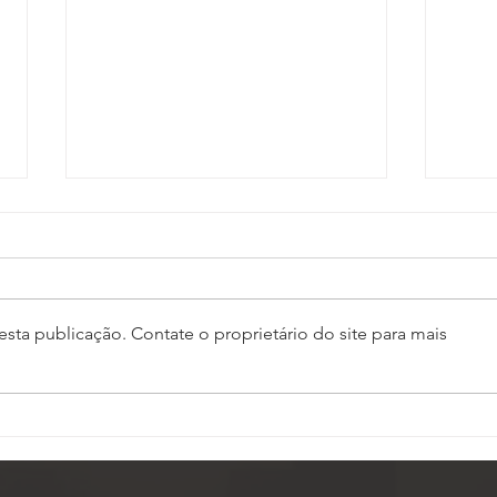
sta publicação. Contate o proprietário do site para mais
Assembleia da ASSOJAF-
ASS
GO aprova contas da
Asse
entidade e elege delegados
nest
para o 7º Conojaf