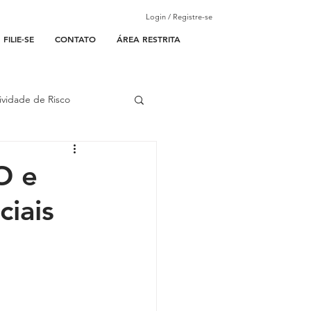
Login / Registre-se
FILIE-SE
CONTATO
ÁREA RESTRITA
ividade de Risco
ades Parceiras
O e
ciais
l
lantão