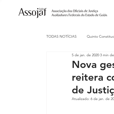
TODAS NOTÍCIAS
Quinto Constituc
5 de jan. de 2020
3 min de
Ações Judiciais
Carreira
Nova ge
reitera 
Eventos
Indenização de Trans
de Justi
Livre Estacionamento
Naciona
Atualizado:
6 de jan. de 2