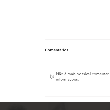
Comentários
Não é mais possível comentar e
informações.
ASSOJAF-GO completa 27
anos de uma trajetória
dedicada à defesa dos
Oficiais de Justiça em Goiás