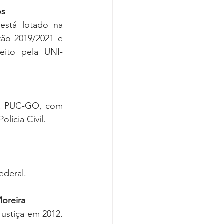
os
está lotado na 
ão 2019/2021 e 
eito pela UNI-
la PUC-GO, com 
lícia Civil.
ederal. 
Moreira
Justiça em 2012. 