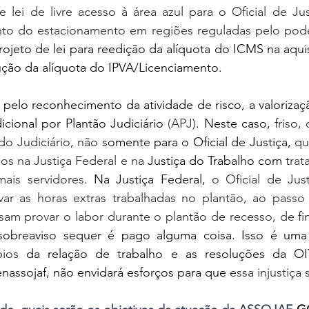
e lei de livre acesso à área azul para o Oficial de Just
to do estacionamento em regiões reguladas pelo pode
ojeto de lei para reedição da alíquota do ICMS na aquis
ão da alíquota do IPVA/Licenciamento. 
elo reconhecimento da atividade de risco, a valorização
cional por Plantão Judiciário
 (APJ)
. Neste caso,
 friso,
do Judiciário, não 
somente para o Oficial de Justiça,
 qu
os na Justiça Federal e na 
Justiça do Trabalho com
 tra
ais servidores
.
Na Justiça Federal,
 o Oficial de Jus
ar as horas extras trabalhadas no plantão, ao passo
sam provar o labor durante o plantão de recesso, de fi
sobreaviso sequer é pago alguma coisa. Isso é uma i
pios 
da relação de trabalho e as resoluções da OI
nassojaf, não envidará esforços para que
 essa injustiça 