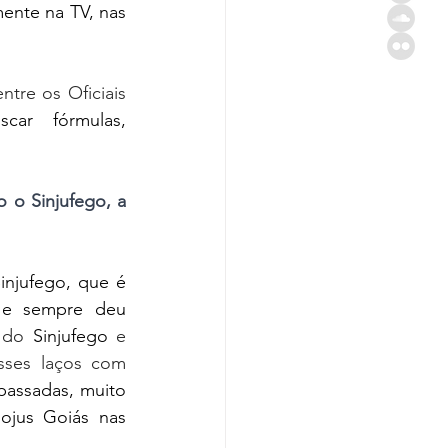
ente na TV, nas 
tre os Oficiais 
car fórmulas, 
o Sinjufego, a 
jufego, que é 
 e sempre deu 
 do 
Sinjufego
 e 
sses laços com 
passadas, muito 
jus Goiás nas 