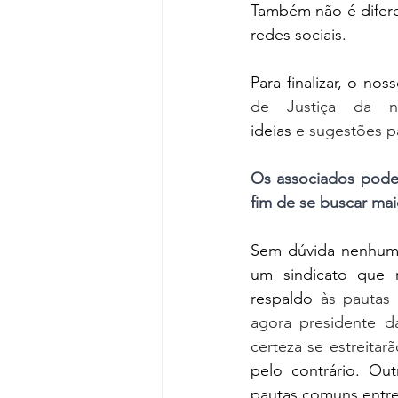
Também não é diferen
redes sociais.
Para finalizar, o no
de Justiça da n
ideias
 e sugestões p
Os associados pode
fim de se buscar mai
Sem dúvida nenhuma
um sindicato que 
respaldo
 às pautas 
agora presidente 
certeza se estreitarã
pelo contrário. Ou
pautas comuns entre 