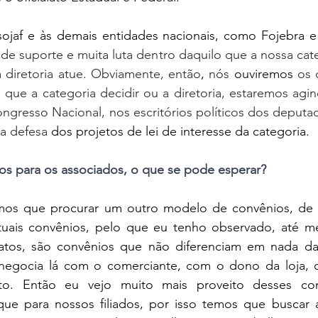
ojaf
e
às demais entidades nacionais, como Fojebra e 
 de suporte e muita luta dentro daquilo que a nossa cat
a diretoria atue. Obviamente, então
,
 nós 
ouviremos
 os 
 que a categoria decidir ou a diretoria, estaremos agindo
ngresso Nacional, nos escritórios políticos dos deputa
a defesa 
dos projetos de lei de interesse da categoria.
ios para os associados, o que se pode esperar?
mos que procurar um outro modelo de convênios, de 
atuais convênios, pelo que eu tenho observado, até m
icatos, são convênios que não diferenciam em nada da
negocia lá com o comerciante, com o dono da loja, 
nto. Então eu vejo muito mais proveito desses con
ue para nossos filiados, por isso temos que buscar 