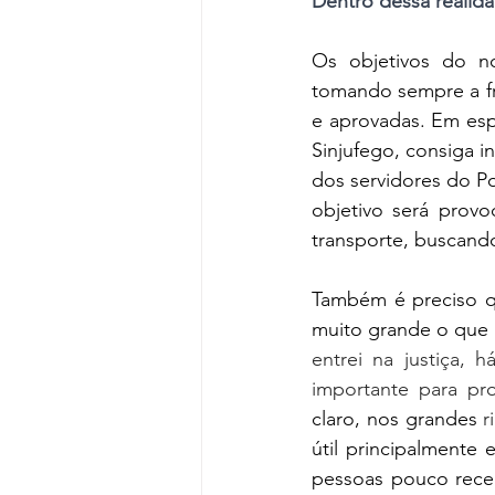
Dentro dessa realid
Os objetivos do no
tomando sempre a fre
e aprovadas. Em esp
Sinjufego, consiga in
dos servidores do Po
objetivo será provo
transporte, buscando
Também é preciso qu
muito grande o que
entrei na justiça, h
importante para pro
claro, nos grandes
 r
útil principalmente
pessoas pouco rece