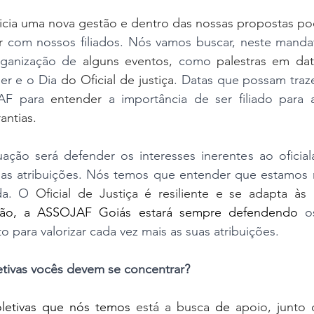
nicia uma nova gestão e dentro das nossas propostas p
r 
com nossos filiados. Nós vamos buscar, neste mandat
organização de
 alguns eventos, 
como
 palestras em dat
er e o Dia
 do Oficial de justiça
. Datas que possam trazer
AF para
 entender 
a importância de ser filiado para 
antias. 
ação será defender os interesses inerentes ao oficiala
uas atribuições. Nós temos que entender que estamos 
da. O
 Oficial de Justiça é resiliente e se adapta à
ntão, a ASSOJAF Goiás estará sempre defendendo
o
to para valorizar cada vez mais as suas atribuições.
etivas vocês devem se concentrar?
oletivas que nós temos 
está a busca 
de
 apoio, junto