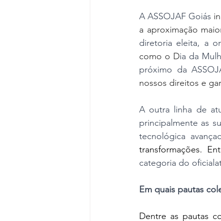
A
ASSOJAF Goiás
 i
a aproximação maio
diretoria eleita, a 
como o D
ia da Mulh
próximo da ASSOJ
nossos direitos e gar
A outra linha de atu
principalmente as s
tecnológica avança
transformações. E
categoria do oficiala
Em quais pautas col
Dentre as pautas c