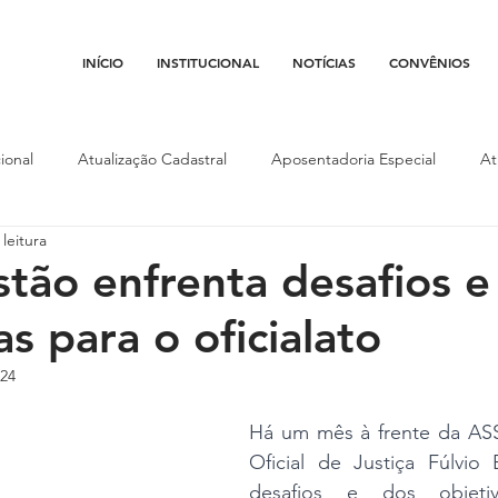
INÍCIO
INSTITUCIONAL
NOTÍCIAS
CONVÊNIOS
ional
Atualização Cadastral
Aposentadoria Especial
At
leitura
Conojaf
Convênios
Data-base
Institucional
Entid
tão enfrenta desafios e
s para o oficialato
porte
Isenção Fiscal
Justiça do Trabalho
Justiça Federa
024
l
Porte de Arma
Pedágio
Pleitos da Assojaf-GO
P
Há um mês à frente da AS
Oficial de Justiça Fúlvio 
desafios e dos objeti