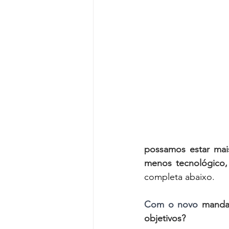
Reforma da Previdência
Categ
Desjudicialização
Cultural
possamos estar mai
menos tecnológico, 
completa abaixo.
Com
o
novo
 mandat
objetivos? 