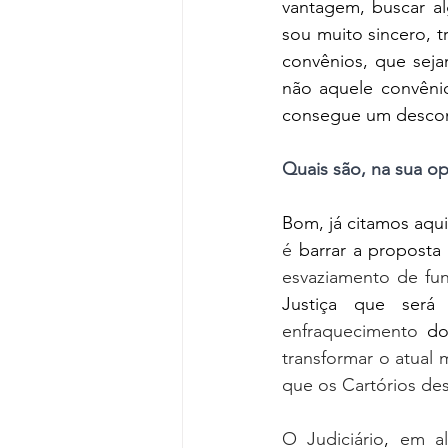
vantagem, buscar al
sou muito sincero, t
convênios, que seja
não aquele convêni
consegue um desco
Quais são, na sua opi
Bom, já citamos aqui
é 
barrar a proposta 
esvaziamento de fu
Justiça que será
enfraquecimento 
do
transformar o atual
que os Cartórios des
O Judiciário
,
 em al