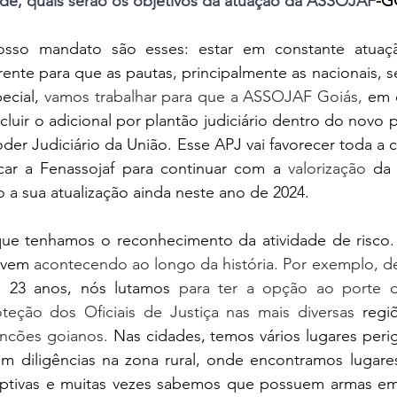
ade, quais serão os objetivos da atuação da ASSOJAF
-G
sso mandato são esses: estar em constante atuação 
nte para que as pautas, principalmente as nacionais, se
ecial,
 vamos trabalhar para que a ASSOJAF Goiás, 
em 
cluir o adicional por plantão judiciário dentro do novo p
der Judiciário da União. Esse APJ vai favorecer toda a c
car a Fenassojaf para continuar com
a
 valorização 
da 
 a sua atualização ainda neste ano de 2024.
e tenhamos o reconhecimento da atividade de risco. É
 vem
 acontecendo ao longo da história. Por exemplo, d
á 
23 anos, nós lutamos
 para ter a opção ao porte d
teção dos Oficiais de Justiça nas mais diversas 
regi
incões goianos. 
Nas cidades, temos vários lugares perig
 em diligências na zona rural, onde encontramos lugare
ptivas e muitas vezes sabemos que possuem armas em 