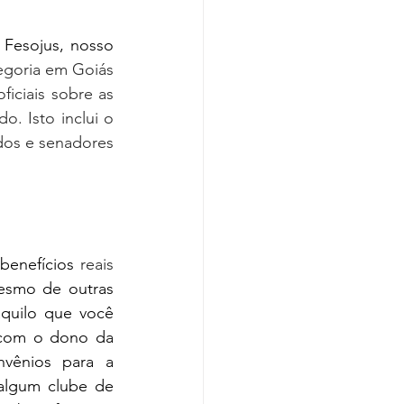
Fesojus, nosso 
egoria em Goiás 
oficiais sobre as 
. Isto inclui o 
dos e senadores 
benefícios
 reais 
esmo de outras 
quilo que você 
com o dono da 
vênios para a 
algum clube de 