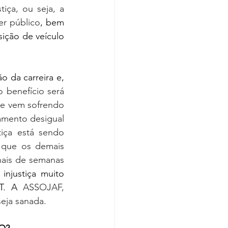
iça, ou seja, a 
r público
, bem 
ição de veículo 
 da carreira e, 
 o benefício será 
e vem sofrendo 
tamento desigual 
tiça está sendo 
 que os demais 
nais de semanas 
njustiça muito 
T. A
 ASSOJAF, 
seja sanada. 