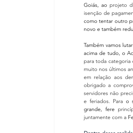
Goiás, ao
 projeto d
isenção de pagamen
como tentar outro pr
novo e também reduç
Também vamos lutar p
acima de tudo, o Adi
para toda categoria 
muito nos últimos an
em relação aos dem
obrigado a comprov
servidores não preci
e feriados. Para 
o
grande, fere
 princí
juntamente com a 
Fe