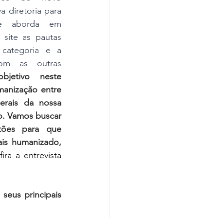
Covid-19
 diretoria para 
le aborda em 
 site as pautas 
categoria e a 
om as outras 
jetivo neste 
anização entre 
erais da nossa 
o. Vamos buscar 
tões para que 
s humanizado, 
ira a entrevista 
eus principais 