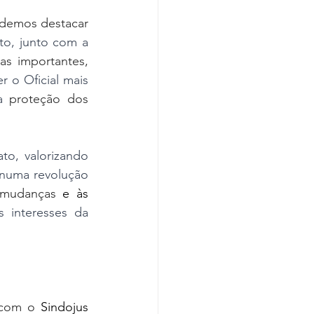
odemos destacar 
o, junto com a 
as importantes, 
 o Oficial mais 
a
 proteção dos 
to, valorizando 
numa revolução 
s mudanças 
e
às 
s interesses da 
 com o 
Sindojus 