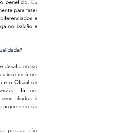
 benefício. Eu 
ente para fazer 
iferenciados e 
a no balcão e 
tualidade?
e desafio nosso 
is isso será um 
te o Oficial de 
serão. Há
 um 
seus filiados é 
o argumento de 
do porque não 