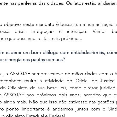
te nas periferias das cidades. Os fatos estão aí diariam
sso objetivo neste mandato
é
 buscar uma humanização en
ossa base. 
Integração e interação. Vamos bus
ara que possa
mos
 estar mais próximo
s.
m esperar um bom diálogo com entidades-irmãs, como 
or sinergia nas pautas comuns?
, a ASSOJAF sempre esteve de mãos dadas com o Sin
reconhece muito a atividade do Oficial de Justiça
do Oficialato de sua base
. Eu,
 como diretor jurídico
da ASSOJAF nos próximos 
dois anos,
 acredito que e
o ainda 
mais. Não que isso não estivesse nas gestões 
tro ponto importante é andarmos juntos com o Sindo
o oficialato Estadual e Federal.