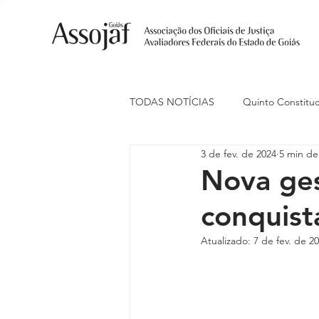
TODAS NOTÍCIAS
Quinto Constituc
3 de fev. de 2024
5 min de 
Ações Judiciais
Carreira
Nova ges
conquista
Eventos
Indenização de Trans
Atualizado:
7 de fev. de 2
Livre Estacionamento
Naciona