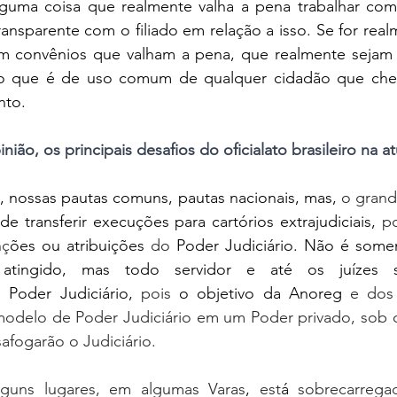
guma coisa que realmente valha a pena trabalhar como
ransparente com o filiado em relação a isso. Se for realm
m convênios que valham a pena, que realmente sejam d
o que é de uso comum de qualquer cidadão que cheg
nto.
nião, os principais desafios do oficialato brasileiro na a
, nossas pautas comuns, pautas nacionais, mas,
 o grand
de transferir execuções para cartórios extrajudiciais,
 po
nç
ões ou atribuições
 do 
Poder Judiciário. Não é somen
 atingido, mas todo servidor e até os juízes 
 Poder Judiciário,
 pois 
o objetivo da Anoreg
 e dos 
 modelo de Poder Judiciário em um Poder privado, sob 
afogarão o Judiciário. 
guns lugares, em algumas Varas
,
 est
á
 sobrecarrega