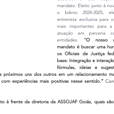
oria sem título
Dossiê
Opinião
Reforma Administrativa
mandato. Eleito junto à nova
o biênio 2024-2025, e
entrevista exclusiva para o
mais importantes para a 
atuação em parceria c
entidades. 
“
O
 nosso ob
mandato é buscar uma hum
os Oficiais de Justiça fed
base. Integração e interaçã
fórmulas, ideias e suges
s próximos uns dos outros em um relacionamento mai
com experiências mais positivas nesse sentido.
”
 Conf
o à frente da diretoria da ASSOJAF Goiás, quais são s