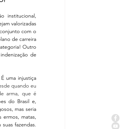
O?
institucional, 
jam valorizadas 
conjunto com o 
lano de carreira 
ategoria! Outro 
indenização de 
 uma injustiça 
esde quando eu 
e arma, que é 
ões do Brasil e, 
osos, mas seria 
s ermos, matas, 
suas fazendas. 