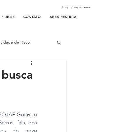
Login / Registre-se
FILIE-SE
CONTATO
ÁREA RESTRITA
ividade de Risco
ades Parceiras
 busca
l
lantão
SOJAF Goiás, o 
Barros fala dos 
vos do novo 