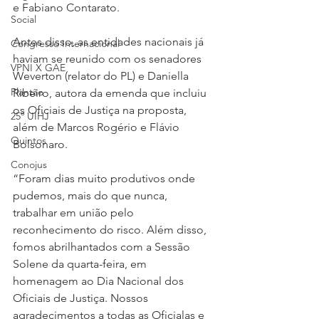
e Fabiano Contarato.
Social
Antes disso, as entidades nacionais já 
Congresso Internacional
haviam se reunido com os senadores 
VPNI X GAE
Weverton (relator do PL) e Daniella 
Plantão
Ribeiro, autora da emenda que incluiu 
os Oficiais de Justiça na proposta, 
25º UIHJ
além de Marcos Rogério e Flávio 
Quintos
Bolsonaro.
Conojus
“Foram dias muito produtivos onde 
pudemos, mais do que nunca, 
trabalhar em união pelo 
reconhecimento do risco. Além disso, 
fomos abrilhantados com a Sessão 
Solene da quarta-feira, em 
homenagem ao Dia Nacional dos 
Oficiais de Justiça. Nossos 
agradecimentos a todas as Oficialas e 