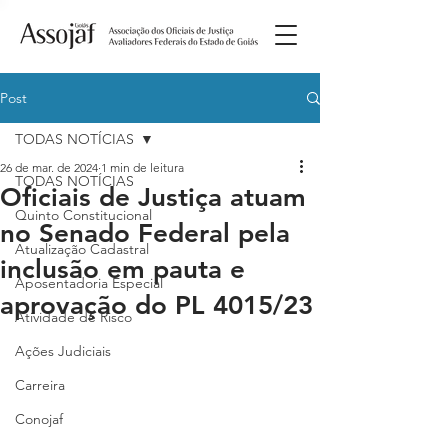
Post
TODAS NOTÍCIAS
26 de mar. de 2024
1 min de leitura
TODAS NOTÍCIAS
Oficiais de Justiça atuam
Quinto Constitucional
no Senado Federal pela
Atualização Cadastral
inclusão em pauta e
Aposentadoria Especial
aprovação do PL 4015/23
Atividade de Risco
Ações Judiciais
Carreira
Conojaf