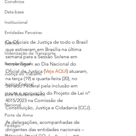
Convênios
Data-base
Institucional
Entidades Parceiras
Os Oficiais de Justiça de todo o Brasil 
Eventos
que estiveram em Brasília na última 
Indenização de Transporte
semana para a Sessão Solene em 
Isenção Fiscal
homenagem ao Dia Nacional do 
Oficial de Justiça (
Veja AQUI
) atuaram, 
Justiça do Trabalho
na terça (19) e quarta-feira (20), no 
Justiça Federal
Senado Federal pela inclusão em 
pauta e aprovação do Projeto de Lei nº 
Livre Estacionamento
4015/2023 na Comissão de 
Nacional
Constituição, Justiça e Cidadania (CCJ).
Porte de Arma
As delegações, acompanhadas de 
Pedágio
dirigentes das entidades nacionais – 
Pleitos da Assojaf-GO