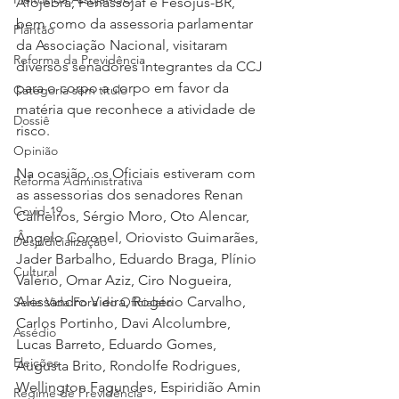
Afojebra, Fenassojaf e Fesojus-BR, 
bem como da assessoria parlamentar 
Plantão
da Associação Nacional, visitaram 
Reforma da Previdência
diversos senadores integrantes da CCJ 
para o corpo a corpo em favor da 
Categoria sem título
matéria que reconhece a atividade de 
Dossiê
risco.
Opinião
Na ocasião, os Oficiais estiveram com 
Reforma Administrativa
as assessorias dos senadores Renan 
Covid-19
Calheiros, Sérgio Moro, Oto Alencar, 
Ângelo Coronel, Oriovisto Guimarães, 
Desjudicialização
Jader Barbalho, Eduardo Braga, Plínio 
Cultural
Valério, Omar Aziz, Ciro Nogueira, 
Alessandro Vieira, Rogério Carvalho, 
Serie Vida Fora do Oficialato
Carlos Portinho, Davi Alcolumbre, 
Assédio
Lucas Barreto, Eduardo Gomes, 
Eleições
Augusta Brito, Rondolfe Rodrigues, 
Wellington Fagundes, Espiridião Amin 
Regime de Previdência