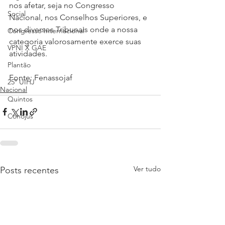
nos afetar, seja no Congresso 
Social
Nacional, nos Conselhos Superiores, e 
nos diversos Tribunais onde a nossa 
Congresso Internacional
categoria valorosamente exerce suas 
VPNI X GAE
atividades.
Plantão
Fonte: Fenassojaf
25º UIHJ
Nacional
Quintos
Conojus
Ver tudo
Posts recentes