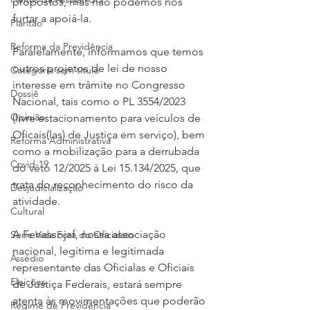
propostos, mas não podemos nos 
furtar a apoiá-la.
Plantão
Reforma da Previdência
Paralelamente, informamos que temos 
outros projetos de lei de nosso 
Categoria sem título
interesse em trâmite no Congresso 
Dossiê
Nacional, tais como o PL 3554/2023 
Opinião
(livre estacionamento para veículos de 
Oficais(las) de Justiça em serviço), bem 
Reforma Administrativa
como a mobilização para a derrubada 
Covid-19
do veto 12/2025 à Lei 15.134/2025, que 
trata do reconhecimento do risco da 
Desjudicialização
atividade.
Cultural
A Fenassojaf, nossa associação 
Serie Vida Fora do Oficialato
nacional, legítima e legitimada 
Assédio
representante das Oficialas e Oficiais 
Eleições
de Justiça Federais, estará sempre 
atenta às movimentações que poderão 
Regime de Previdência