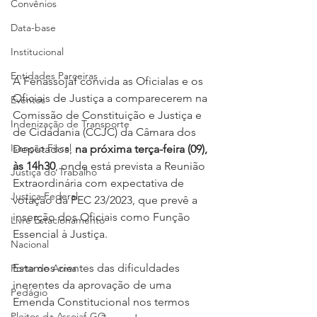
Convênios
Data-base
Institucional
Entidades Parceiras
A Fenassojaf convida as Oficialas e os 
Oficiais de Justiça a comparecerem na 
Eventos
Comissão de Constituição e Justiça e 
Indenização de Transporte
de Cidadania (CCJC) da Câmara dos 
Isenção Fiscal
Deputados, 
na próxima terça-feira (09), 
às 14h30
, onde está prevista a Reunião 
Justiça do Trabalho
Extraordinária com expectativa de 
Justiça Federal
votação da PEC 23/2023, que prevê a 
inserção dos Oficiais como Função 
Livre Estacionamento
Essencial à Justiça.
Nacional
Estamos cientes das dificuldades 
Porte de Arma
inerentes da aprovação de uma 
Pedágio
Emenda Constitucional nos termos 
Pleitos da Assojaf-GO