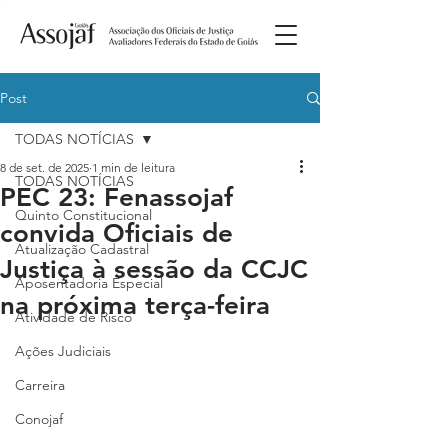
Post
TODAS NOTÍCIAS
8 de set. de 2025
1 min de leitura
TODAS NOTÍCIAS
PEC 23: Fenassojaf
Quinto Constitucional
convida Oficiais de
Atualização Cadastral
Justiça à sessão da CCJC
Aposentadoria Especial
na próxima terça-feira
Atividade de Risco
Ações Judiciais
Carreira
Conojaf