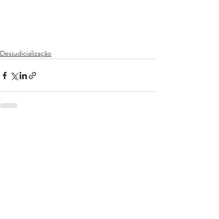
Desjudicialização
Ver tudo
Posts recentes