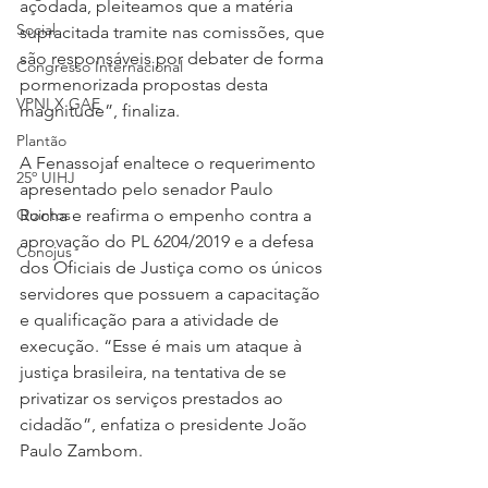
açodada, pleiteamos que a matéria 
Social
supracitada tramite nas comissões, que 
são responsáveis por debater de forma 
Congresso Internacional
pormenorizada propostas desta 
VPNI X GAE
magnitude”, finaliza.
Plantão
A Fenassojaf enaltece o requerimento 
25º UIHJ
apresentado pelo senador Paulo 
Quintos
Rocha e reafirma o empenho contra a 
aprovação do PL 6204/2019 e a defesa 
Conojus
dos Oficiais de Justiça como os únicos 
servidores que possuem a capacitação 
e qualificação para a atividade de 
execução. “Esse é mais um ataque à 
justiça brasileira, na tentativa de se 
privatizar os serviços prestados ao 
cidadão”, enfatiza o presidente João 
Paulo Zambom.