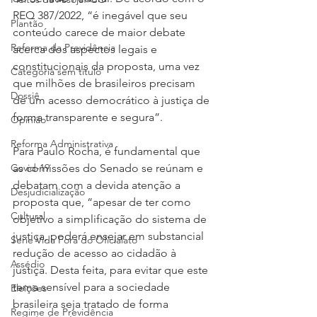
REQ 387/2022, “é inegável que seu 
Plantão
conteúdo carece de maior debate 
Reforma da Previdência
acerca dos aspectos legais e 
constitucionais da proposta, uma vez 
Categoria sem título
que milhões de brasileiros precisam 
Dossiê
de um acesso democrático à justiça de 
forma transparente e segura”.
Opinião
Reforma Administrativa
Para Paulo Rocha, é fundamental que 
Covid-19
as comissões do Senado se reúnam e 
debatam com a devida atenção a 
Desjudicialização
proposta que, “apesar de ter como 
Cultural
objetivo a simplificação do sistema de 
justiça, poderá ensejar em substancial 
Serie Vida Fora do Oficialato
redução de acesso ao cidadão à 
Assédio
justiça. Desta feita, para evitar que este 
tema sensível para a sociedade 
Eleições
brasileira seja tratado de forma 
Regime de Previdência