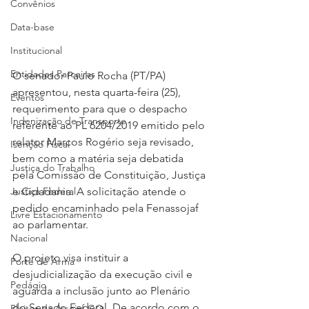
Convênios
Data-base
Institucional
Entidades Parceiras
O senador Paulo Rocha (PT/PA) 
apresentou, nesta quarta-feira (25), 
Eventos
requerimento para que o despacho 
Indenização de Transporte
referente ao PL 6204/2019 emitido pelo 
relator Marcos Rogério seja revisado, 
Isenção Fiscal
bem como a matéria seja debatida 
Justiça do Trabalho
pela Comissão de Constituição, Justiça 
Justiça Federal
e Cidadania. A solicitação atende o 
pedido encaminhado pela Fenassojaf 
Livre Estacionamento
ao parlamentar.
Nacional
O projeto visa instituir a 
Porte de Arma
desjudicialização da execução civil e 
Pedágio
aguarda a inclusão junto ao Plenário 
do Senado Federal. De acordo com o 
Pleitos da Assojaf-GO