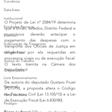
Convênios
Data-base
Institucional
O Projeto de Lei nº 2584/19 determina 
Entidades Parceiras
que a União, estados, Distrito Federal e 
municípios deverão antecipar o 
Eventos
pagamento das despesas com o 
Indenização de Transporte
transporte dos Oficiais de Justiça em 
diligências por ela requeridas em 
Isenção Fiscal
processos cíveis ou de execução fiscal. 
Justiça do Trabalho
O texto tramita na Câmara dos 
Justiça Federal
Deputados.
Livre Estacionamento
De autoria do deputado Gustavo Fruet 
Nacional
(PDT/PR), a proposta altera o Código 
de Processo Civil (Lei 13.105/15) e a Lei 
Porte de Arma
de Execução Fiscal (Lei 6.830/80).
Pedágio
Pleitos da Assojaf-GO