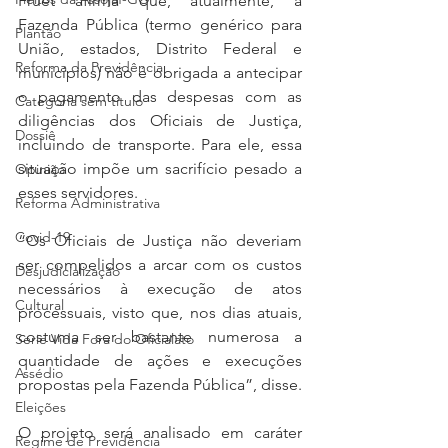
Fruet afirma que, atualmente, a 
Fazenda Pública (termo genérico para 
Plantão
União, estados, Distrito Federal e 
Reforma da Previdência
municípios) não é obrigada a antecipar 
o pagamento das despesas com as 
Categoria sem título
diligências dos Oficiais de Justiça, 
Dossiê
incluindo de transporte. Para ele, essa 
situação impõe um sacrifício pesado a 
Opinião
esses servidores.
Reforma Administrativa
Covid-19
“Os Oficiais de Justiça não deveriam 
ser compelidos a arcar com os custos 
Desjudicialização
necessários à execução de atos 
Cultural
processuais, visto que, nos dias atuais, 
costuma ser bastante numerosa a 
Serie Vida Fora do Oficialato
quantidade de ações e execuções 
Assédio
propostas pela Fazenda Pública”, disse.
Eleições
O projeto será analisado em caráter 
Regime de Previdência