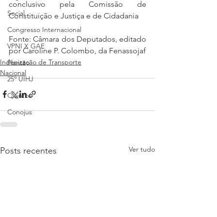
conclusivo pela Comissão de 
Social
Constituição e Justiça e de Cidadania
Congresso Internacional
Fonte: Câmara dos Deputados,
editado 
VPNI X GAE
por Caroline P. Colombo, da Fenassojaf
Indenização de Transporte
Plantão
Nacional
25º UIHJ
Quintos
Conojus
Ver tudo
Posts recentes