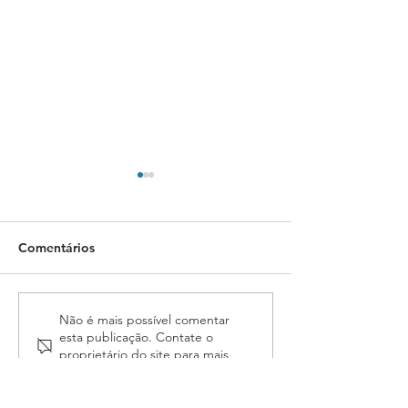
Comentários
PL que amplia isenção de
Conselho de
Não é mais possível comentar
esta publicação. Contate o
IPI para veículos de
Representantes 
proprietário do site para mais
Oficiais de Justiça
análise das pro
informações.
recebe análise
alteração do es
orçamentária na Câmara
Fenassojaf