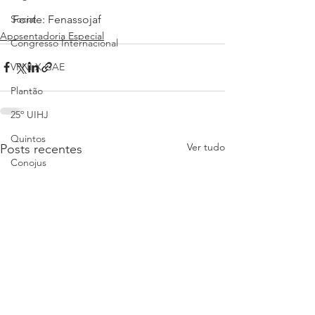
Fonte: Fenassojaf
Social
Aposentadoria Especial
Congresso Internacional
VPNI X GAE
Plantão
25º UIHJ
Quintos
Ver tudo
Posts recentes
Conojus