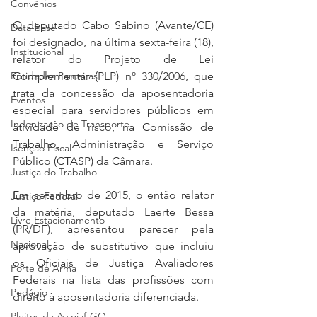
Convênios
O deputado Cabo Sabino (Avante/CE) 
Data-base
foi designado, na última sexta-feira (18), 
Institucional
relator do Projeto de Lei 
Complementar (PLP) nº 330/2006, que 
Entidades Parceiras
trata da concessão da aposentadoria 
Eventos
especial para servidores públicos em 
Indenização de Transporte
atividade de risco, na Comissão de 
Trabalho, Administração e Serviço 
Isenção Fiscal
Público (CTASP) da Câmara.
Justiça do Trabalho
Em setembro de 2015, o então relator 
Justiça Federal
da matéria, deputado Laerte Bessa 
Livre Estacionamento
(PR/DF), apresentou parecer pela 
Nacional
aprovação de substitutivo que incluiu 
os Oficiais de Justiça Avaliadores 
Porte de Arma
Federais na lista das profissões com 
Pedágio
direito à aposentadoria diferenciada.
Pleitos da Assojaf-GO