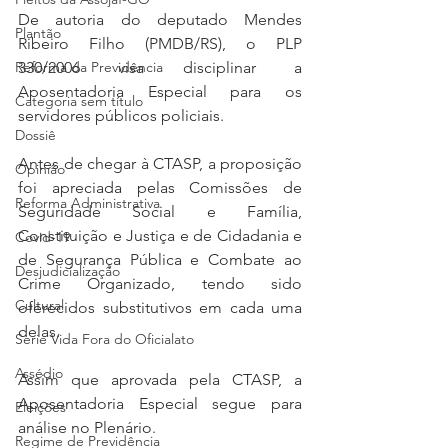
De autoria do deputado Mendes 
Plantão
Ribeiro Filho (PMDB/RS), o PLP 
330/2006 visa disciplinar a 
Reforma da Previdência
Aposentadoria Especial para os 
Categoria sem título
servidores públicos policiais. 
Dossiê
Antes de chegar à CTASP, a proposição 
Opinião
foi apreciada pelas Comissões de 
Reforma Administrativa
Seguridade Social e Família, 
Constituição e Justiça e de Cidadania e 
Covid-19
de Segurança Pública e Combate ao 
Desjudicialização
Crime Organizado, tendo sido 
Cultural
oferecidos substitutivos em cada uma 
delas.
Serie Vida Fora do Oficialato
Assédio
Assim que aprovada pela CTASP, a 
Aposentadoria Especial segue para 
Eleições
análise no Plenário.
Regime de Previdência