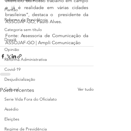
exercício do nosso trabalho em campo 
e já é realidade em várias cidades 
Plantão
brasileiras”, destaca o  presidente da 
Reforma da Previdência
ASSOJAF-GO, Paulo Alves. 
Categoria sem título
Fonte: Assessoria de Comunicação da 
Dossiê
ASSOJAF-GO | Ampli Comunicação
Opinião
Reforma Administrativa
Covid-19
Desjudicialização
Cultural
Ver tudo
Posts recentes
Serie Vida Fora do Oficialato
Assédio
Eleições
Regime de Previdência