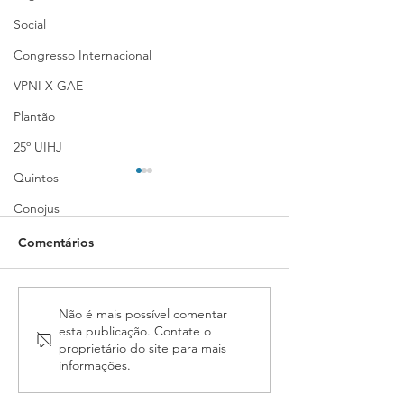
Social
Congresso Internacional
VPNI X GAE
Plantão
25º UIHJ
Quintos
Conojus
Comentários
PL que amplia isenção de
Conselho de
Não é mais possível comentar
esta publicação. Contate o
IPI para veículos de
Representantes 
proprietário do site para mais
Oficiais de Justiça
análise das pro
informações.
recebe análise
alteração do es
orçamentária na Câmara
Fenassojaf