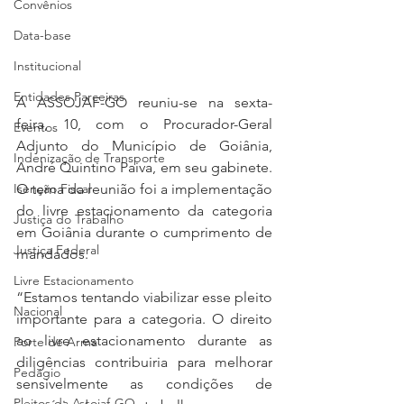
Convênios
Data-base
Institucional
Entidades Parceiras
A ASSOJAF-GO reuniu-se na sexta-
feira, 10, com o Procurador-Geral 
Eventos
Adjunto do Município de Goiânia, 
Indenização de Transporte
André Quintino Paiva, em seu gabinete. 
Isenção Fiscal
O tema da reunião foi a implementação 
do livre estacionamento da categoria 
Justiça do Trabalho
em Goiânia durante o cumprimento de 
Justiça Federal
mandados.
Livre Estacionamento
“Estamos tentando viabilizar esse pleito 
Nacional
importante para a categoria. O direito 
ao livre estacionamento durante as 
Porte de Arma
diligências contribuiria para melhorar 
Pedágio
sensivelmente as condições de 
Pleitos da Assojaf-GO