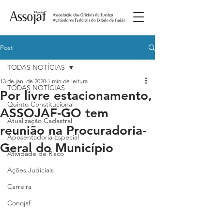
Post
TODAS NOTÍCIAS
13 de jan. de 2020
1 min de leitura
TODAS NOTÍCIAS
Por livre estacionamento,
Quinto Constitucional
ASSOJAF-GO tem
Atualização Cadastral
reunião na Procuradoria-
Aposentadoria Especial
Geral do Município
Atividade de Risco
Ações Judiciais
Carreira
Conojaf