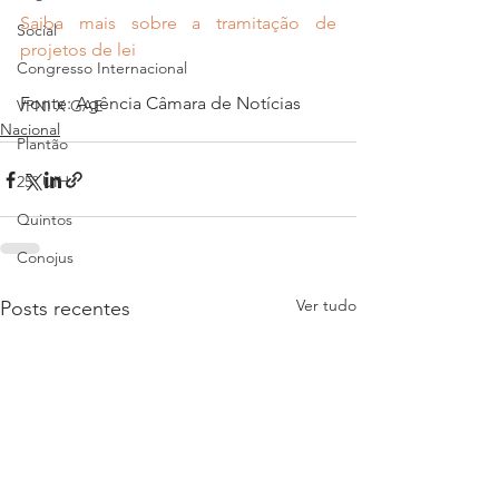
Saiba mais sobre a tramitação de 
Social
projetos de lei
Congresso Internacional
Fonte: Agência Câmara de Notícias
VPNI X GAE
Nacional
Plantão
25º UIHJ
Quintos
Conojus
Ver tudo
Posts recentes