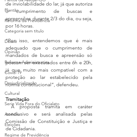
de inviolabilidade do lar, já que autoriza 
Plantão
o cumprimento de buscas e 
apreensões durante 2/3 do dia, ou seja, 
Reforma da Previdência
por 16 horas.
Categoria sem título
“Por isso, entendemos que é mais 
Dossiê
adequado que o cumprimento de 
Opinião
mandados de busca e apreensão só 
Reforma Administrativa
possam ser executados entre 6h e 20h, 
já que muito mais compatível com a 
Covid-19
proteção ao lar estabelecido pela 
Desjudicialização
norma constitucional”, defendeu.
Cultural
Tramitação
Serie Vida Fora do Oficialato
 A proposta tramita em caráter 
conclusivo e será analisada pelas 
Assédio
Comissão de Constituição e Justiça e 
Eleições
de Cidadania.
Regime de Previdência