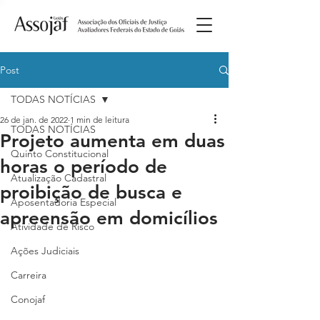
Post
TODAS NOTÍCIAS
26 de jan. de 2022
1 min de leitura
TODAS NOTÍCIAS
Projeto aumenta em duas
Quinto Constitucional
horas o período de
Atualização Cadastral
proibição de busca e
Aposentadoria Especial
apreensão em domicílios
Atividade de Risco
Ações Judiciais
Carreira
Conojaf