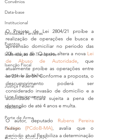
Convênios
Data-base
Institucional
O Projeto de Lei 2804/21 proíbe a 
Entidades Parceiras
realização de operações de busca e 
Eventos
apreensão domiciliar no período das 
20h até as 6h. O texto altera a nova 
Lei 
Indenização de Transporte
de Abuso de Autoridade
, que 
Isenção Fiscal
atualmente proíbe as operações entre 
Justiça do Trabalho
as 21h e as 5h. Conforme a proposta, o 
descumprimento poderá ser 
Justiça Federal
considerado invasão de domicílio e a 
Livre Estacionamento
autoridade ficará sujeita a pena de 
detenção de até 4 anos e multa.
Nacional
Porte de Arma
O autor, deputado 
Rubens Pereira 
Júnior (PCdoB-MA)
, avalia que o 
Pedágio
período atual flexibiliza a determinação 
Pleitos da Assojaf-GO