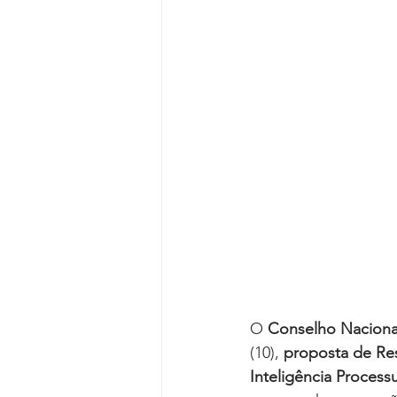
Reforma da Previdência
Categ
Desjudicialização
Cultural
O 
Conselho Nacional
(10), 
proposta de Re
Inteligência Processu