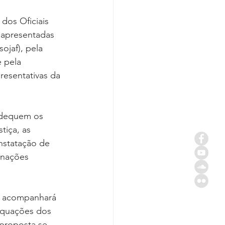
dos Oficiais 
 apresentadas 
ojaf), pela 
 pela 
resentativas da 
adequem os 
tiça, as 
nstatação de 
inações 
 acompanhará 
equações dos 
proposta se 