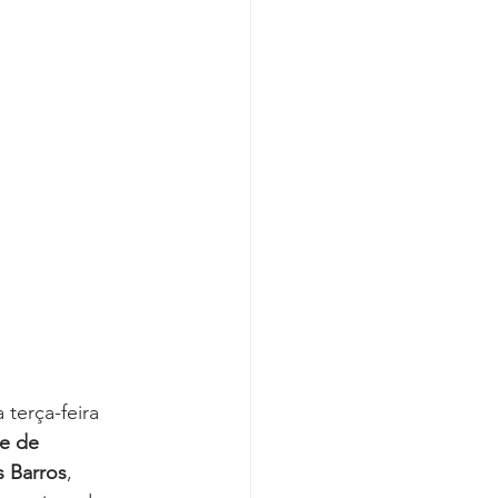
Covid-19
terça-feira 
e de 
s Barros
, 