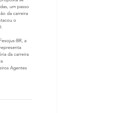
idas, um passo 
ão da carreira 
stacou o 
O.
Fesojus-BR, a 
 representa 
ia da carreira 
ra 
iros Agentes 