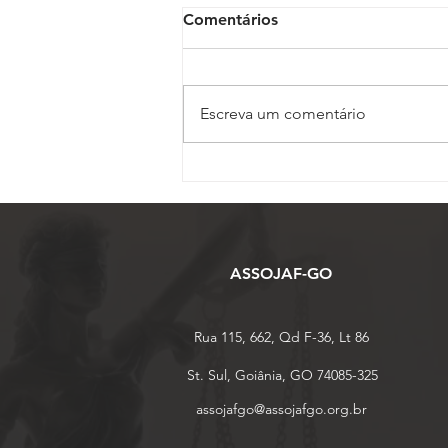
Comentários
Escreva um comentário
Inscrições para o 17º
Conojaf e 7º Enojap são
prorrogadas até 13 de
agosto
ASSOJAF-GO
Rua 115, 662, Qd F-36, Lt 86
St. Sul, Goiânia, GO 74085-325
assojafgo@assojafgo.org.br