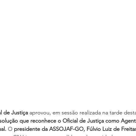
oria sem título
Dossiê
Opinião
Reforma Administrativa
 de Justiça
 aprovou, em sessão realizada na tarde desta 
solução que reconhece o Oficial de Justiça como Agent
al. 
O 
presidente da ASSOJAF-GO, Fúlvio Luiz de Freita