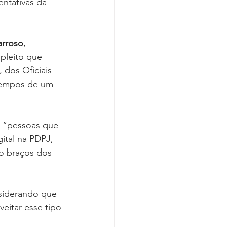
ntativas da 
arroso
, 
pleito que 
 dos Oficiais 
 tempos de um 
, “pessoas que 
ital na PDPJ, 
o braços dos 
siderando que 
eitar esse tipo 