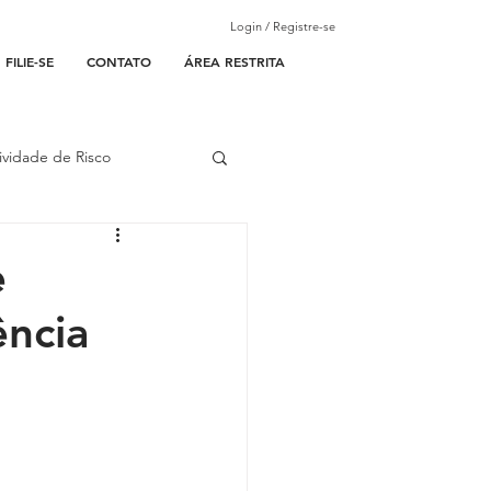
Login / Registre-se
FILIE-SE
CONTATO
ÁREA RESTRITA
ividade de Risco
ades Parceiras
e
ência
l
lantão