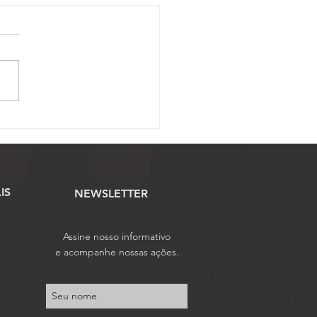
ssão Científica abre
o para envio de artigos
tíficos ao 17º Conojaf
IS
NEWSLETTER
Assine nosso informativo
e acompanhe nossas ações.