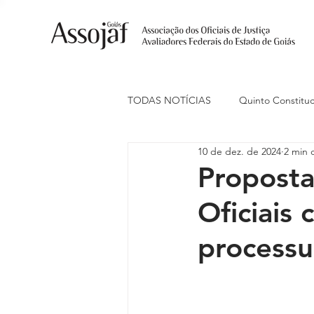
TODAS NOTÍCIAS
Quinto Constituc
10 de dez. de 2024
2 min d
Ações Judiciais
Carreira
Proposta
Oficiais
Eventos
Indenização de Trans
processu
Livre Estacionamento
Naciona