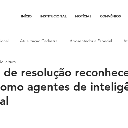
INÍCIO
INSTITUCIONAL
NOTÍCIAS
CONVÊNIOS
ional
Atualização Cadastral
Aposentadoria Especial
At
e leitura
Conojaf
Convênios
Data-base
Institucional
Entid
 de resolução reconhec
 como agentes de intelig
porte
Isenção Fiscal
Justiça do Trabalho
Justiça Federa
al
l
Porte de Arma
Pedágio
Pleitos da Assojaf-GO
P