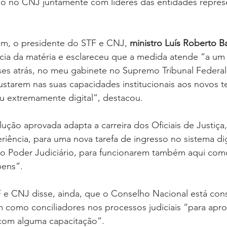
 no CNJ juntamente com líderes das entidades represe
em, o presidente do STF e CNJ, 
ministro Luís Roberto B
cia da matéria e esclareceu que a medida atende “a um 
es atrás, no meu gabinete no Supremo Tribunal Federal,
justarem nas suas capacidades institucionais aos novos
 extremamente digital”, destacou.
lução aprovada adapta a carreira dos Oficiais de Justiça
riência, para uma nova tarefa de ingresso no sistema dig
do Poder Judiciário, para funcionarem também aqui com
bens”.
 e CNJ disse, ainda, que o Conselho Nacional está con
em como conciliadores nos processos judiciais “para aprov
 com alguma capacitação”.