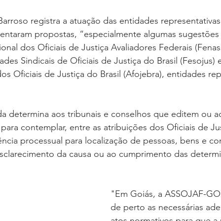
Barroso registra a atuação das entidades representativas 
sentaram propostas, “especialmente algumas sugestões
onal dos Oficiais de Justiça Avaliadores Federais (Fenass
es Sindicais de Oficiais de Justiça do Brasil (Fesojus) e
s Oficiais de Justiça do Brasil (Afojebra), entidades rep
a determina aos tribunais e conselhos que editem ou 
para contemplar, entre as atribuições dos Oficiais de Jus
gência processual para localização de pessoas, bens e co
 esclarecimento da causa ou ao cumprimento das determ
"Em Goiás, a ASSOJAF-GO
de perto as necessárias ad
atos normativos para que a 