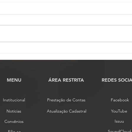
Conselho de Representantes
Comi
conclui análise das
praz
propostas de alteração do
cien
estatuto da Fenassojaf
MENU
​ÁREA RESTRITA
REDES SOCIA
Institucional
Prestação de Contas
Facebook
Notícias
Atualização Cadastral
YouTube
Issuu
Convênios
SoundCloud
Filie-se