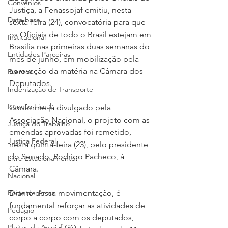
Convênios
Justiça, a Fenassojaf emitiu, nesta 
Data-base
sexta-feira (24), convocatória para que 
os Oficiais de todo o Brasil estejam em 
Institucional
Brasília nas primeiras duas semanas do 
Entidades Parceiras
mês de junho, em mobilização pela 
aprovação da matéria na Câmara dos 
Eventos
Deputados.
Indenização de Transporte
Isenção Fiscal
Conforme já divulgado pela 
Associação Nacional, o projeto com as 
Justiça do Trabalho
emendas aprovadas foi remetido, 
Justiça Federal
nesta quinta-feira (23), pelo presidente 
do Senado, Rodrigo Pacheco, à 
Livre Estacionamento
Câmara.
Nacional
Porte de Arma
Diante dessa movimentação, é 
fundamental reforçar as atividades de 
Pedágio
corpo a corpo com os deputados, 
Pleitos da Assojaf-GO