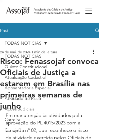
Post
TODAS NOTÍCIAS
24 de mai. de 2024
1 min de leitura
TODAS NOTÍCIAS
Risco: Fenassojaf convoca
Quinto Constitucional
Oficiais de Justiça a
Atualização Cadastral
estarem em Brasília nas
Aposentadoria Especial
primeiras semanas de
Atividade de Risco
junho
Ações Judiciais
Em manutenção às atividades pela 
Carreira
aprovação do PL 4015/2023 com a 
Conojaf
emenda nº 02, que reconhece o risco 
da atividade exercida pelos Oficiais de 