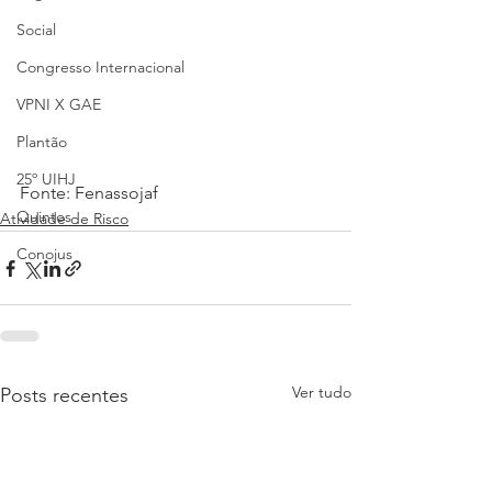
Social
Congresso Internacional
VPNI X GAE
Plantão
25º UIHJ
Fonte: Fenassojaf
Quintos
Atividade de Risco
Conojus
Ver tudo
Posts recentes