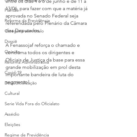
entre os dias 4 e 6 de junho e de 11 a 
13/06, para fazer com que a matéria já 
Plantão
aprovada no Senado Federal seja 
Reforma da Previdência
referendada pelo Plenário da Câmara 
dos Deputados.
Categoria sem título
Dossiê
A Fenassojaf reforça o chamado e 
Opinião
conclama todos os dirigentes e 
Oficiais de Justiça da base para essa 
Reforma Administrativa
grande mobilização em prol desta 
Covid-19
importante bandeira de luta do 
segmento!
Desjudicialização
Cultural
Serie Vida Fora do Oficialato
Assédio
Eleições
Regime de Previdência