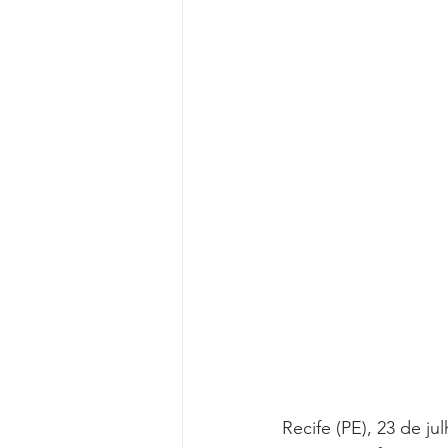
Reforma da Previdência
Categ
Desjudicialização
Cultural
Recife (PE), 23 de j