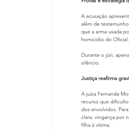
Provas e estratégia 
A acusação apresento
além de testemunhos
que a arma usada por
homicídio do Oficial.
Durante o júri, ape
silêncio.
Justiça reafirma gra
A juíza Fernanda Mou
recurso que dificult
dos envolvidos. Para
clara: vingança por 
filha à vítima.