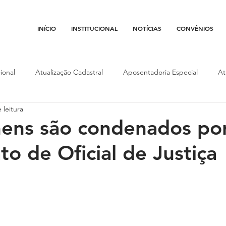
INÍCIO
INSTITUCIONAL
NOTÍCIAS
CONVÊNIOS
ional
Atualização Cadastral
Aposentadoria Especial
At
 leitura
Conojaf
Convênios
Data-base
Institucional
Entid
ens são condenados po
to de Oficial de Justiça
porte
Isenção Fiscal
Justiça do Trabalho
Justiça Federa
l
Porte de Arma
Pedágio
Pleitos da Assojaf-GO
P