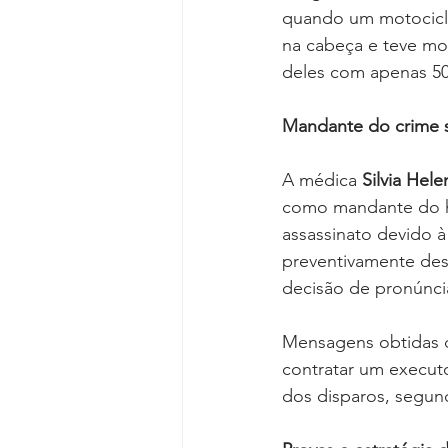
quando um motociclis
na cabeça e teve mor
deles com apenas 50 
Mandante do crime 
A médica 
Silvia Hel
como mandante do ho
assassinato devido à 
preventivamente desd
decisão de pronúnci
Mensagens obtidas d
contratar um executo
dos disparos, segund