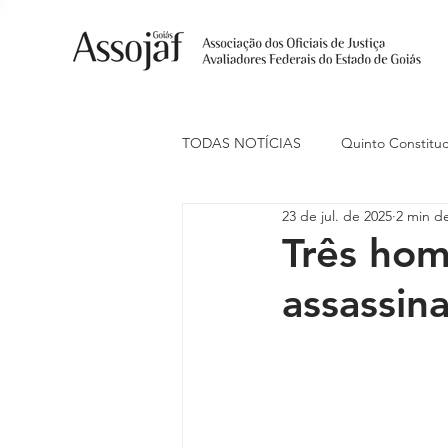
TODAS NOTÍCIAS
Quinto Constituc
23 de jul. de 2025
2 min de
Ações Judiciais
Carreira
Três hom
assassina
Eventos
Indenização de Trans
Livre Estacionamento
Naciona