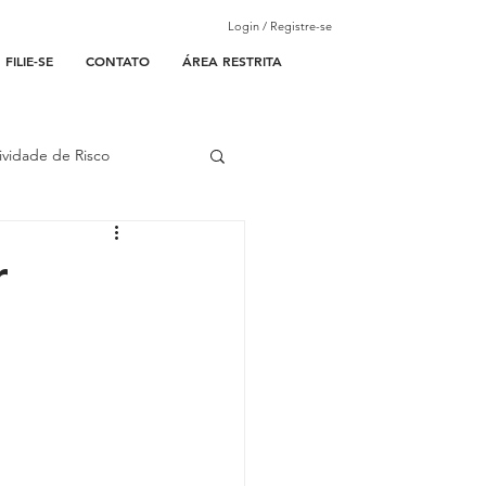
Login / Registre-se
FILIE-SE
CONTATO
ÁREA RESTRITA
ividade de Risco
ades Parceiras
r
l
lantão