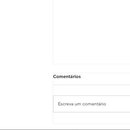
Comentários
Escreva um comentário
Polícia Judicial reforça
apoio a oficiais de Justiça