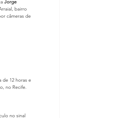
ça 
Jorge 
raial, bairro 
por câmeras de 
a de 12 horas e 
o, no Recife.
lo no sinal 