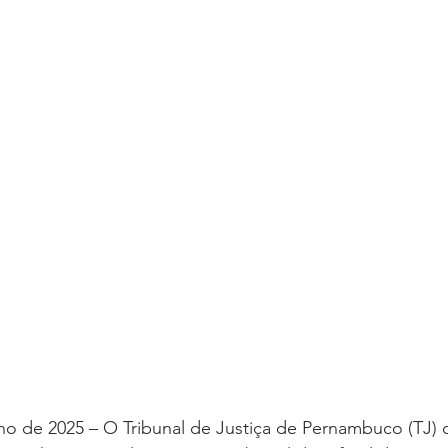
oria sem título
Dossiê
Opinião
Reforma Administrativa
ulho de 2025 – O Tribunal de Justiça de Pernambuco (TJ)