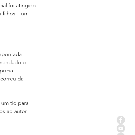
al foi atingido 
 filhos – um 
 apontada 
omendado o 
 presa 
ecorreu da 
 um tio para 
os ao autor 