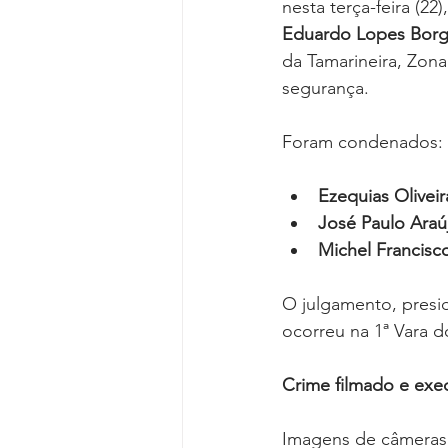
nesta terça-feira (22
Eduardo Lopes Bor
da Tamarineira, Zona
segurança.
Foram condenados:
Ezequias Oliveir
José Paulo Araúj
Michel Francisco
O julgamento, presid
ocorreu na 1ª Vara d
Crime filmado e exe
Imagens de câmeras 