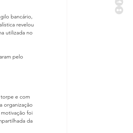
gilo bancário, 
ística revelou 
a utilizada no 
aram pelo 
 torpe e com 
 a organização 
a motivação foi 
mpartilhada da 