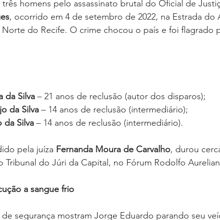
), três homens pelo assassinato brutal do Oficial de Justi
ges
, ocorrido em 4 de setembro de 2022, na Estrada do Ar
 Norte do Recife. O crime chocou o país e foi flagrado 
a da Silva
 – 21 anos de reclusão (autor dos disparos);
o da Silva
 – 14 anos de reclusão (intermediário);
 da Silva
 – 14 anos de reclusão (intermediário).
ido pela juíza 
Fernanda Moura de Carvalho
, durou cerc
o Tribunal do Júri da Capital, no Fórum Rodolfo Aurelian
cução a sangue frio
de segurança mostram Jorge Eduardo parando seu veícu