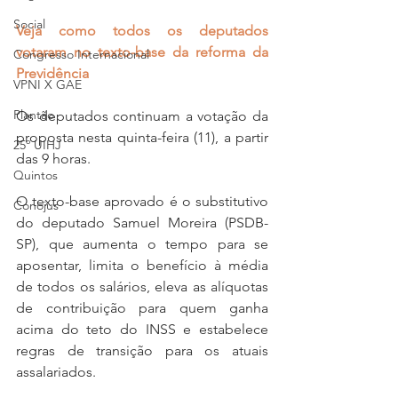
Social
Veja como todos os deputados 
votaram no texto-base da reforma da 
Congresso Internacional
Previdência
VPNI X GAE
Plantão
Os deputados continuam a votação da 
proposta nesta quinta-feira (11), a partir 
25º UIHJ
das 9 horas.
Quintos
O texto-base aprovado é o substitutivo 
Conojus
do deputado Samuel Moreira (PSDB-
SP), que aumenta o tempo para se 
aposentar, limita o benefício à média 
de todos os salários, eleva as alíquotas 
de contribuição para quem ganha 
acima do teto do INSS e estabelece 
regras de transição para os atuais 
assalariados.