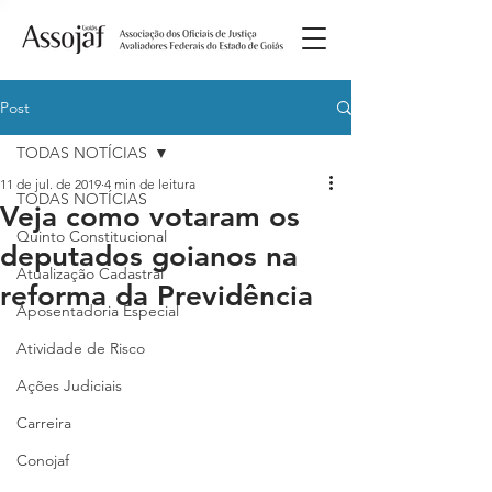
Post
TODAS NOTÍCIAS
11 de jul. de 2019
4 min de leitura
TODAS NOTÍCIAS
Veja como votaram os
Quinto Constitucional
deputados goianos na
Atualização Cadastral
reforma da Previdência
Aposentadoria Especial
Atividade de Risco
Ações Judiciais
Carreira
Conojaf