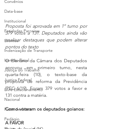
Convênios
Data-base
Institucional
Proposta foi aprovada em 1º turno por 
Entidades Parceiras
379 votos a 131. Deputados ainda vão 
analisar destaques que podem alterar 
Eventos
pontos do texto
Indenização de Transporte
Isenção Fiscal
O Plenário da Câmara dos Deputados 
aprovou em primeiro turno, nesta 
Justiça do Trabalho
quarta-feira (10), o texto-base da 
Justiça Federal
proposta de reforma da Previdência 
(PEC 6/19). Foram 379 votos a favor e 
Livre Estacionamento
131 contra a matéria.
Nacional
Como votaram os deputados goianos:
Porte de Arma
Pedágio
A FAVOR
Pleitos da Assojaf-GO