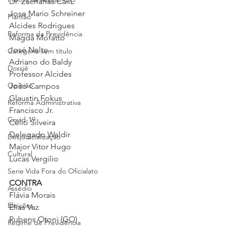
Dr. Zacharias CaliL
Jose Mario Schreiner
Plantão
Alcides Rodrigues
Reforma da Previdência
Magda Mofatto
José Nelto
Categoria sem título
Adriano do Baldy
Dossiê
Professor Alcides
Opinião
João Campos
Glaustin Fokus
Reforma Administrativa
Francisco Jr.
Covid-19
Célio Silveira
Delegado Waldir
Desjudicialização
Major Vitor Hugo
Cultural
Lucas Vergilio
Serie Vida Fora do Oficialato
CONTRA
Assédio
Flávia Morais
Eleições
Elias Vaz
Rubens Otoni (GO)
Regime de Previdência