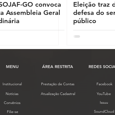
SOJAF-GO convoca
Eleição traz 
Dossiê
Opinião
Reforma Administrativa
Covid-19
ra Assembleia Geral
defesa do se
inária
público
MENU
​ÁREA RESTRITA
REDES SOCIA
Institucional
Prestação de Contas
Facebook
Notícias
Atualização Cadastral
YouTube
Issuu
Convênios
SoundCloud
Filie-se