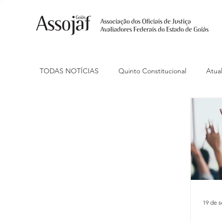
TODAS NOTÍCIAS
Quinto Constitucional
Atual
Ações Judiciais
Carreira
Conojaf
C
Eventos
Indenização de Transporte
Isenç
Livre Estacionamento
Nacional
Porte de
19 de s