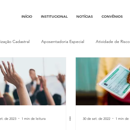
INÍCIO
INSTITUCIONAL
NOTÍCIAS
CONVÊNIOS
ização Cadastral
Aposentadoria Especial
Atividade de Risco
onvênios
Data-base
Institucional
Entidades Parceiras
ão Fiscal
Justiça do Trabalho
Justiça Federal
 Arma
Pedágio
Pleitos da Assojaf-GO
Plantão
et. de 2023
1 min de leitura
30 de set. de 2022
1 min de 