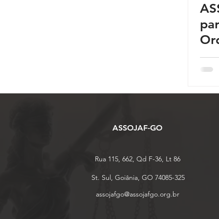
AS
Reforma da Previdência
Categoria sem título
pa
Ord
Desjudicialização
Cultural
ASSOJAF-GO
Rua 115, 662, Qd F-36, Lt 86
St. Sul, Goiânia, GO 74085-325
assojafgo@assojafgo.org.br