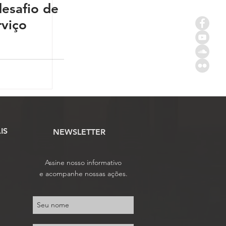
desafio de
rviço
IS
NEWSLETTER
Assine nosso informativo
e acompanhe nossas ações.