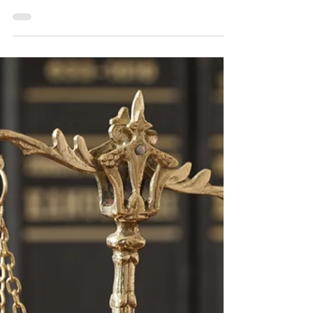
13 de nov. de 2018
1 min de leitura
Homem que agrediu Oficial de
Justiça é preso em Santa
Catarina
Foi preso na sexta-feira (09), Renê Cleber Reia,
acusado de tentar subornar e agredir um Oficial
de Justiça no momento do cumprimento do...