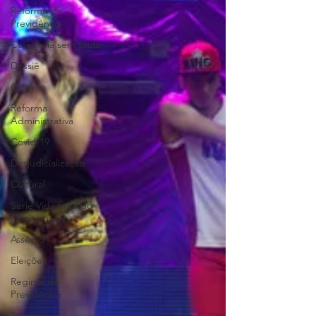
Reforma da
Previdência
Categoria sem título
Dossiê
Opinião
Reforma
Administrativa
Covid-19
Desjudicialização
Cultural
Serie Vida Fora do
Oficialato
Assédio
Eleições
Regime de
Previdência
Social