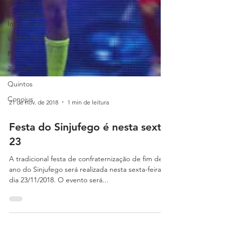
Congresso
Internacional
VPNI X GAE
Plantão
25º UIHJ
Quintos
Conojus
21 de nov. de 2018
1 min de leitura
Festa do Sinjufego é nesta sexta,
23
A tradicional festa de confraternização de fim de
ano do Sinjufego será realizada nesta sexta-feira,
dia 23/11/2018. O evento será...