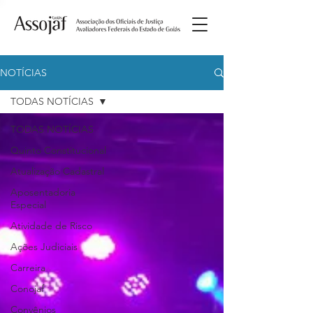
NOTÍCIAS
TODAS NOTÍCIAS
TODAS NOTÍCIAS
Quinto Constitucional
Atualização Cadastral
Aposentadoria
Especial
Atividade de Risco
Ações Judiciais
Carreira
Conojaf
Convênios