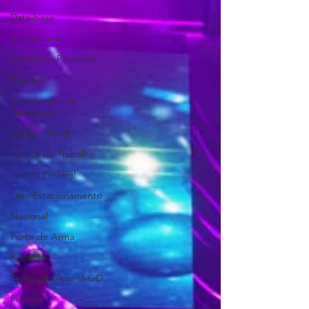
Data-base
Institucional
Entidades Parceiras
Eventos
Indenização de
Transporte
Isenção Fiscal
Justiça do Trabalho
Justiça Federal
Livre Estacionamento
Nacional
Porte de Arma
Pedágio
Pleitos da Assojaf-GO
Plantão