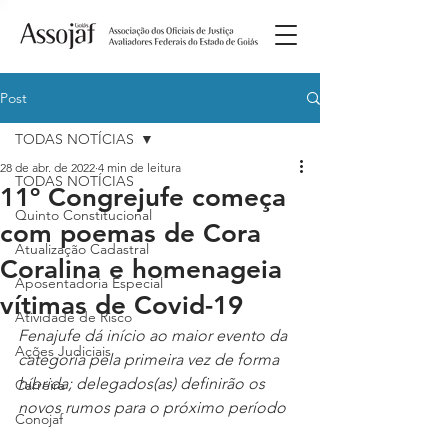
Post
TODAS NOTÍCIAS
28 de abr. de 2022
4 min de leitura
TODAS NOTÍCIAS
11º Congrejufe começa
Quinto Constitucional
com poemas de Cora
Atualização Cadastral
Coralina e homenageia
Aposentadoria Especial
vítimas de Covid-19
Atividade de Risco
Fenajufe dá início ao maior evento da 
Ações Judiciais
categoria pela primeira vez de forma 
híbrida; delegados(as) definirão os 
Carreira
novos rumos para o próximo período
Conojaf