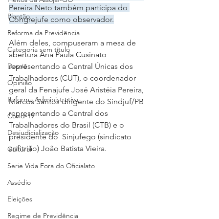
Pereira Neto também participa do 
Plantão
Congrejufe como observador.
Reforma da Previdência
Além deles, compuseram a mesa de 
Categoria sem título
abertura Ana Paula Cusinato 
Dossiê
representando a Central Únicas dos 
Trabalhadores (CUT), o coordenador 
Opinião
geral da Fenajufe José Aristéia Pereira, 
Reforma Administrativa
Marcos Santos dirigente do Sindjuf/PB 
representando a Central dos 
Covid-19
Trabalhadores do Brasil (CTB) e o 
Desjudicialização
presidente do  Sinjufego (sindicato 
anfitrião) João Batista Vieira.
Cultural
Serie Vida Fora do Oficialato
Assédio
Eleições
Regime de Previdência