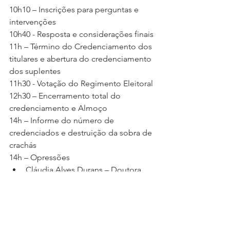
10h10 – Inscrições para perguntas e 
intervenções
10h40 - Resposta e considerações finais
11h – Término do Credenciamento dos 
titulares e abertura do credenciamento 
dos suplentes
11h30 - Votação do Regimento Eleitoral
12h30 – Encerramento total do 
credenciamento e Almoço
14h – Informe do número de 
credenciados e destruição da sobra de 
crachás
14h – Opressões
Cláudia Alves Durans – Doutora 
em Serviço Social
Rosana Fernandes – Secretária 
Adjunta de Combate ao Racismo 
da CUT