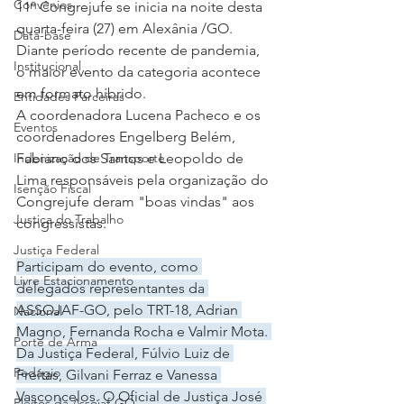
Convênios
11º Congrejufe se inicia na noite desta 
quarta-feira (27) em Alexânia /GO. 
Data-base
Diante período recente de pandemia, 
Institucional
o maior evento da categoria acontece 
em formato híbrido.
Entidades Parceiras
A coordenadora Lucena Pacheco e os 
Eventos
coordenadores Engelberg Belém, 
Indenização de Transporte
Fabiano dos Santos e Leopoldo de 
Lima responsáveis pela organização do 
Isenção Fiscal
Congrejufe deram "boas vindas" aos 
Justiça do Trabalho
congressistas.
Justiça Federal
Participam do evento, como 
Livre Estacionamento
delegados representantes da 
ASSOJAF-GO, pelo TRT-18, Adrian 
Nacional
Magno, Fernanda Rocha e Valmir Mota. 
Porte de Arma
Da Justiça Federal, Fúlvio Luiz de 
Pedágio
Freitas, Gilvani Ferraz e Vanessa 
Vasconcelos. O Oficial de Justiça José 
Pleitos da Assojaf-GO