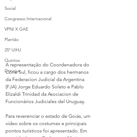
Social
Congresso Internacional
VPNI X GAE
Plantão
25º UIHJ
Quintos
A representação do Coordenadora do 
Conojus
Cone Sul, ficou a cargo dos hermanos 
da Federacíon Judicial da Argentina 
(FJA) Jorge Eduardo Soleto e Pablo 
Elizaldi Trinidad da Asociacion de 
Funcionários Judiciales del Uruguay.
Para reverenciar o estado de Goiás, um 
vídeo sobre os costumes e principais 
pontos turísticos foi apresentado. Em 