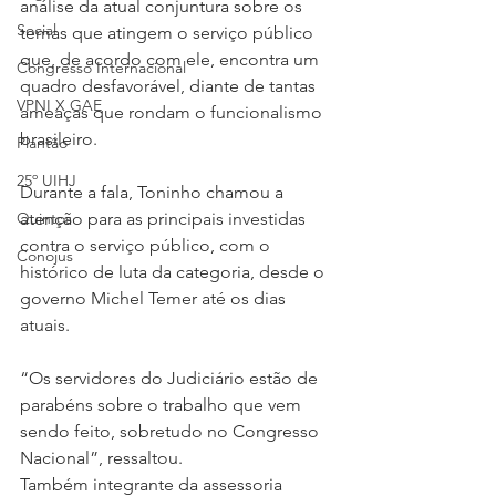
análise da atual conjuntura sobre os 
Social
temas que atingem o serviço público 
que, de acordo com ele, encontra um 
Congresso Internacional
quadro desfavorável, diante de tantas 
VPNI X GAE
ameaças que rondam o funcionalismo 
brasileiro.
Plantão
25º UIHJ
Durante a fala, Toninho chamou a 
Quintos
atenção para as principais investidas 
contra o serviço público, com o 
Conojus
histórico de luta da categoria, desde o 
governo Michel Temer até os dias 
atuais.
“Os servidores do Judiciário estão de 
parabéns sobre o trabalho que vem 
sendo feito, sobretudo no Congresso 
Nacional”, ressaltou.
Também integrante da assessoria 