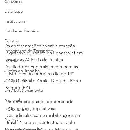
Convênios
Data-base
Institucional
Entidades Parceiras
Eventos
As apresentações sobre a atuação 
Indenização de Transporte
legislativa e jurídica da Fenassojaf em 
favor dos Oficiais de Justiça 
Isenção Fiscal
Avaliadores Federais encerraram as 
Justiça do Trabalho
atividades do primeiro dia de 14º 
Justiça Federal
CONOJAF em Arraial D’Ajuda, Porto 
Seguro (BA).
Livre Estacionamento
Nacional
No primeiro painel, denominado 
“Atividades Legislativas: 
Porte de Arma
Desjudicialização e mobilizações em 
Pedágio
Brasília”, o presidente João Paulo 
Zambom e os diretores Mariana Liria, 
Pleitos da Assojaf-GO