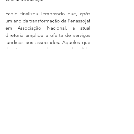
Fabio finalizou lembrando que, após 
um ano da transformação da Fenassojaf 
em Associação Nacional, a atual 
diretoria ampliou a oferta de serviços 
jurídicos aos associados. Aqueles que 
desejarem encaminhar eventual pedido 
de assistência, podem enviar e-mail 
para 
secretaria@fenassojaf.org.br
.
Ao longo desta quarta-feira (31), os 
mais de 250 inscritos para o CONOJAF 
e ENOJAP ainda tiveram palestras com 
profissionais da psicologia que levaram 
os participantes a reflexões sobre os 
anseios que afligem a profissão 
solitária das ruas. Este primeiro dia foi 
finalizado com um jantar de abertura 