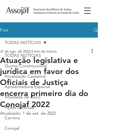
Post
TODAS NOTÍCIAS
31 de ago. de 2022
4 min de leitura
TODAS NOTÍCIAS
Atuação legislativa e
Quinto Constitucional
jurídica em favor dos
Atualização Cadastral
Oficiais de Justiça
Aposentadoria Especial
encerra primeiro dia do
Atividade de Risco
Conojaf 2022
Ações Judiciais
Atualizado:
1 de set. de 2022
Carreira
Conojaf