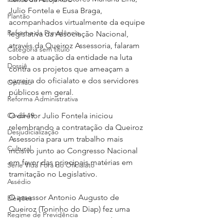
Julio Fontela e Eusa Braga, 
Plantão
acompanhados virtualmente da equipe 
Reforma da Previdência
legislativa da Associação Nacional, 
através da Queiroz Assessoria, falaram 
Categoria sem título
sobre a atuação da entidade na luta 
Dossiê
contra os projetos que ameaçam a 
carreira do oficialato e dos servidores 
Opinião
públicos em geral.
Reforma Administrativa
Covid-19
O diretor Julio Fontela iniciou 
relembrando a contratação da Queiroz 
Desjudicialização
Assessoria para um trabalho mais 
Cultural
incisivo junto ao Congresso Nacional 
em favor das principais matérias em 
Serie Vida Fora do Oficialato
tramitação no Legislativo.
Assédio
O assessor Antonio Augusto de 
Eleições
Queiroz (Toninho do Diap) fez uma 
Regime de Previdência