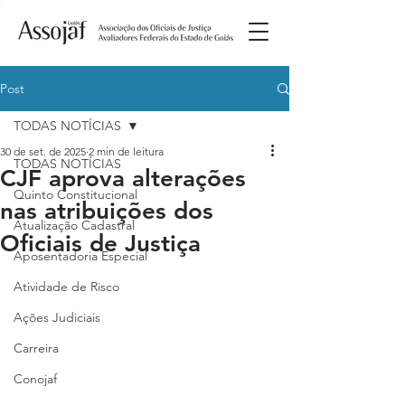
Post
TODAS NOTÍCIAS
30 de set. de 2025
2 min de leitura
TODAS NOTÍCIAS
CJF aprova alterações
Quinto Constitucional
nas atribuições dos
Atualização Cadastral
Oficiais de Justiça
Aposentadoria Especial
Atividade de Risco
Ações Judiciais
Carreira
Conojaf