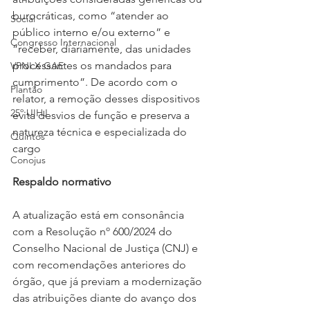
burocráticas, como “atender ao 
Social
público interno e/ou externo” e 
Congresso Internacional
“receber, diariamente, das unidades 
processantes os mandados para 
VPNI X GAE
cumprimento”. De acordo com o 
Plantão
relator, a remoção desses dispositivos 
25º UIHJ
evita desvios de função e preserva a 
natureza técnica e especializada do 
Quintos
cargo
Conojus
Respaldo normativo
A atualização está em consonância 
com a Resolução nº 600/2024 do 
Conselho Nacional de Justiça (CNJ) e 
com recomendações anteriores do 
órgão, que já previam a modernização 
das atribuições diante do avanço dos 