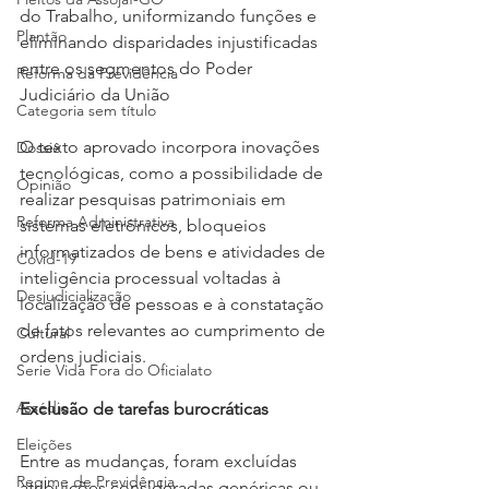
do Trabalho, uniformizando funções e 
Plantão
eliminando disparidades injustificadas 
entre os segmentos do Poder 
Reforma da Previdência
Judiciário da União
Categoria sem título
O texto aprovado incorpora inovações 
Dossiê
tecnológicas, como a possibilidade de 
Opinião
realizar pesquisas patrimoniais em 
Reforma Administrativa
sistemas eletrônicos, bloqueios 
informatizados de bens e atividades de 
Covid-19
inteligência processual voltadas à 
Desjudicialização
localização de pessoas e à constatação 
de fatos relevantes ao cumprimento de 
Cultural
ordens judiciais.
Serie Vida Fora do Oficialato
Assédio
Exclusão de tarefas burocráticas
Eleições
Entre as mudanças, foram excluídas 
Regime de Previdência
atribuições consideradas genéricas ou 