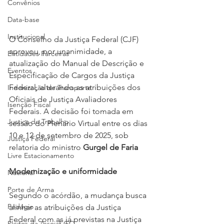
Convênios
Data-base
Institucional
O Conselho da Justiça Federal (CJF) 
aprovou, por unanimidade, a 
Entidades Parceiras
atualização do Manual de Descrição e 
Eventos
Especificação de Cargos da Justiça 
Federal, alterando as atribuições dos 
Indenização de Transporte
Oficiais de Justiça Avaliadores 
Isenção Fiscal
Federais. A decisão foi tomada em 
Justiça do Trabalho
sessão do Plenário Virtual entre os dias 
10 e 12 de setembro de 2025, sob 
Justiça Federal
relatoria do ministro 
Gurgel de Faria
Livre Estacionamento
Modernização e uniformidade
Nacional
Porte de Arma
Segundo o acórdão, a mudança busca 
Pedágio
alinhar as atribuições da Justiça 
Federal com as já previstas na Justiça 
Pleitos da Assojaf-GO