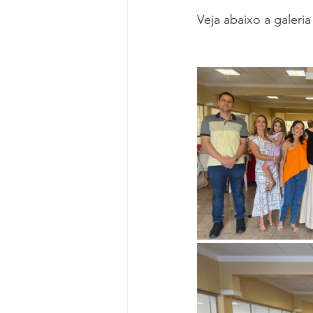
Reforma da Previdência
Categ
Veja abaixo a galeri
Desjudicialização
Cultural