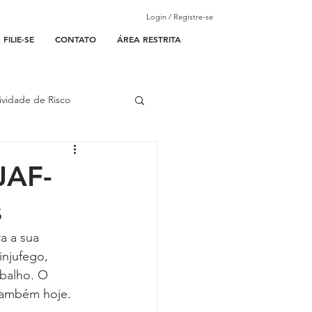
Login / Registre-se
FILIE-SE
CONTATO
ÁREA RESTRITA
ividade de Risco
ades Parceiras
JAF-
s
l
a a sua 
injufego, 
lantão
balho. O 
 também hoje.