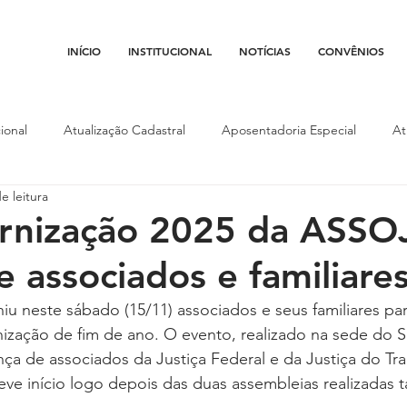
INÍCIO
INSTITUCIONAL
NOTÍCIAS
CONVÊNIOS
ional
Atualização Cadastral
Aposentadoria Especial
At
e leitura
Conojaf
Convênios
Data-base
Institucional
Entid
ernização 2025 da ASSO
 associados e familiare
porte
Isenção Fiscal
Justiça do Trabalho
Justiça Federa
 neste sábado (15/11) associados e seus familiares par
rnização de fim de ano. O evento, realizado na sede do S
l
Porte de Arma
Pedágio
Pleitos da Assojaf-GO
P
a de associados da Justiça Federal e da Justiça do Tra
eve início logo depois das duas assembleias realizadas