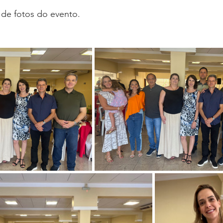
oria sem título
Dossiê
Opinião
Reforma Administrativa
a de fotos do evento.