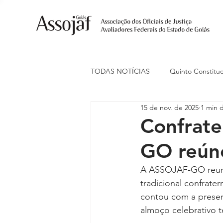
TODAS NOTÍCIAS
Quinto Constituc
15 de nov. de 2025
1 min d
Ações Judiciais
Carreira
Confrat
GO reúne
Eventos
Indenização de Trans
A ASSOJAF-GO reuniu
tradicional confrate
Livre Estacionamento
Naciona
contou com a presenç
almoço celebrativo t