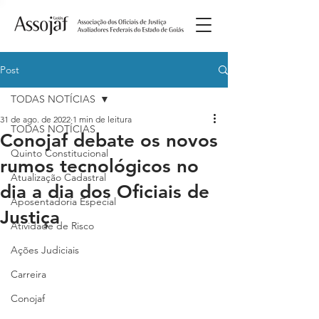
Post
TODAS NOTÍCIAS
31 de ago. de 2022
1 min de leitura
TODAS NOTÍCIAS
Conojaf debate os novos
Quinto Constitucional
rumos tecnológicos no
Atualização Cadastral
dia a dia dos Oficiais de
Aposentadoria Especial
Justiça
Atividade de Risco
Ações Judiciais
Carreira
Conojaf