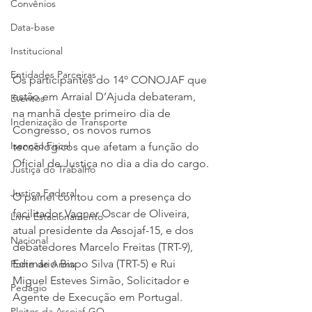
Convênios
Data-base
Institucional
Entidades Parceiras
Os participantes do 14º CONOJAF que 
estão em Arraial D’Ajuda debateram, 
Eventos
na manhã deste primeiro dia de 
Indenização de Transporte
Congresso, os novos rumos 
Isenção Fiscal
tecnológicos que afetam a função do 
Oficial de Justiça no dia a dia do cargo.
Justiça do Trabalho
Justiça Federal
O painel contou com a presença do 
facilitador Vagner Oscar de Oliveira, 
Livre Estacionamento
atual presidente da Assojaf-15, e dos 
Nacional
debatedores Marcelo Freitas (TRT-9), 
Edimário Bispo Silva (TRT-5) e Rui 
Porte de Arma
Miguel Esteves Simão, Solicitador e 
Pedágio
Agente de Execução em Portugal.
Pleitos da Assojaf-GO