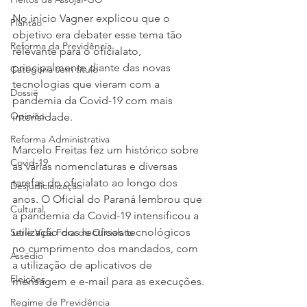
No início Vagner explicou que o 
Plantão
objetivo era debater esse tema tão 
Reforma da Previdência
relevante para o oficialato, 
principalmente diante das novas 
Categoria sem título
tecnologias que vieram com a 
Dossiê
pandemia da Covid-19 com mais 
Opinião
intensidade.
Reforma Administrativa
Marcelo Freitas fez um histórico sobre 
Covid-19
as várias nomenclaturas e diversas 
tarefas do oficialato ao longo dos 
Desjudicialização
anos. O Oficial do Paraná lembrou que 
Cultural
a pandemia da Covid-19 intensificou a 
utilização dos recursos tecnológicos 
Serie Vida Fora do Oficialato
no cumprimento dos mandados, com 
Assédio
a utilização de aplicativos de 
Eleições
mensagem e e-mail para as execuções.
Regime de Previdência