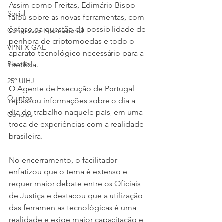
Assim como Freitas, Edimário Bispo 
Social
falou sobre as novas ferramentas, com 
ênfase na questão da possibilidade de 
Congresso Internacional
penhora de criptomoedas e todo o 
VPNI X GAE
aparato tecnológico necessário para a 
Plantão
medida.
25º UIHJ
O Agente de Execução de Portugal 
Quintos
repassou informações sobre o dia a 
dia do trabalho naquele país, em uma 
Conojus
troca de experiências com a realidade 
brasileira.
No encerramento, o facilitador 
enfatizou que o tema é extenso e 
requer maior debate entre os Oficiais 
de Justiça e destacou que a utilização 
das ferramentas tecnológicas é uma 
realidade e exige maior capacitação e 