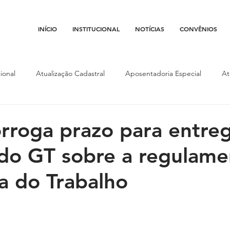
INÍCIO
INSTITUCIONAL
NOTÍCIAS
CONVÊNIOS
ional
Atualização Cadastral
Aposentadoria Especial
At
Conojaf
Convênios
Data-base
Institucional
Entid
rroga prazo para entre
do GT sobre a regulame
porte
Isenção Fiscal
Justiça do Trabalho
Justiça Federa
ça do Trabalho
l
Porte de Arma
Pedágio
Pleitos da Assojaf-GO
P