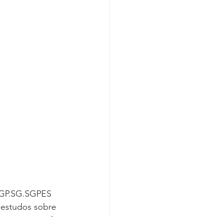
Covid-19
T.GP.SG.SGPES 
 estudos sobre 