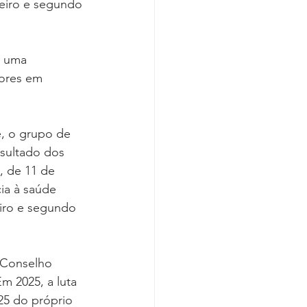
meiro e segundo 
r uma 
dores em 
, o grupo de 
esultado dos 
, de 11 de 
ia à saúde 
iro e segundo 
 Conselho 
m 2025, a luta 
25 do próprio 