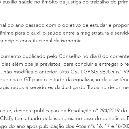
 auxílio-saúde no âmbito da justiça do trabalho de pri
final do ano passado com o objetivo de estudar e propo
nime para o auxílio-saúde entre a magistratura e servi
incípio constitucional da isonomia.
umento publicado pelo Conselho no dia 8 do corrente
 dias além dos já previstos, para concluir e entregar o r
 não modifica o anterior, (Ato CSJT.GP.SG.SEJUR n.º 99
ue cria o GT para o estudo da equalização da assistênc
gistrados e servidores da Justiça do Trabalho de prime
 que, desde a publicação da Resolução n° 294/2019 do
(CNJ), tem atuado pela isonomia no piso do benefício. E
ongo do ano após publicação dos Atos n°s 16, 17 e 18/20