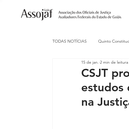
TODAS NOTÍCIAS
Quinto Constituc
15 de jan.
2 min de leitura
Ações Judiciais
Carreira
CSJT pro
estudos 
Eventos
Indenização de Trans
na Justi
Livre Estacionamento
Naciona