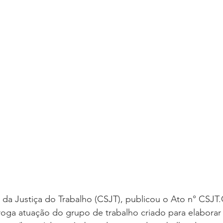
oria sem título
Dossiê
Opinião
Reforma Administrativa
 da Justiça do Trabalho (CSJT), publicou o Ato n° CSJ
rroga atuação do grupo de trabalho criado para elaborar