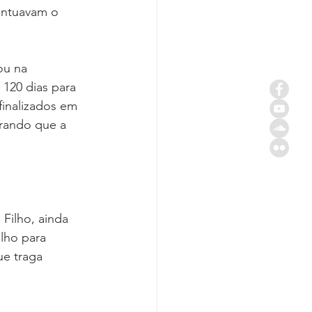
entuavam o 
ou na 
120 dias para 
finalizados em 
erando que a 
Filho, ainda 
lho para 
e traga 