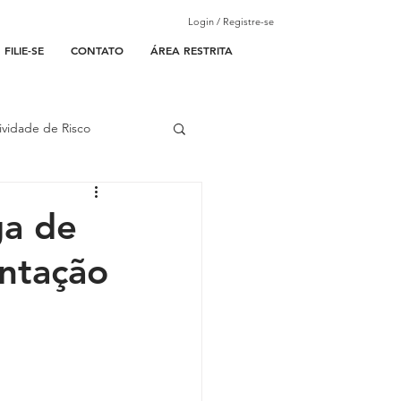
Login / Registre-se
FILIE-SE
CONTATO
ÁREA RESTRITA
ividade de Risco
ades Parceiras
ga de
ntação
l
lantão