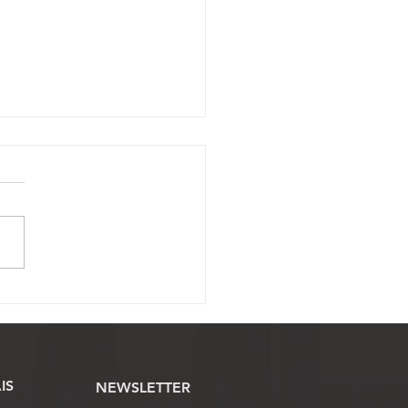
protocola proposta de
mposição salarial dos
idores no Congresso
onal
IS
NEWSLETTER