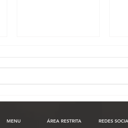
SINJUFEGO garante
STF 
integralidade da VPNI de
reco
quintos aos servidores do
serv
Judiciário Federal em Goiás
Naci
MENU
​ÁREA RESTRITA
REDES SOCIA