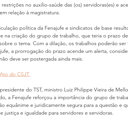
strições no auxílio-saúde das (os) servidoras(es) e ac
em relação à magistratura.
iculação política da Fenajufe e sindicatos de base result
 na criação do grupo de trabalho, que teria o prazo de 
sobre o tema. Com a dilação, os trabalhos poderão ser 
ajufe, a prorrogação do prazo acende um alerta, consid
não deve ser postergada ainda mais.
 Ato do CSJT 
esidente do TST, ministro Luiz Philippe Vieira de Mello 
, a Fenajufe reforçou a importância do grupo de traba
ão equânime e juridicamente segura para a questão e qu
 justiça e igualdade para servidores e servidoras.