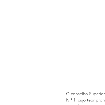
Reforma da Previdência
Categ
Desjudicialização
Cultural
O conselho Superior
N.º 1, cujo teor pro