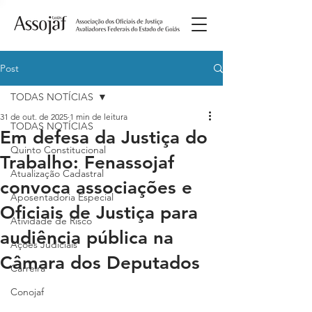
Post
TODAS NOTÍCIAS
31 de out. de 2025
1 min de leitura
TODAS NOTÍCIAS
Em defesa da Justiça do
Quinto Constitucional
Trabalho: Fenassojaf
Atualização Cadastral
convoca associações e
Aposentadoria Especial
Oficiais de Justiça para
Atividade de Risco
audiência pública na
Ações Judiciais
Câmara dos Deputados
Carreira
Conojaf