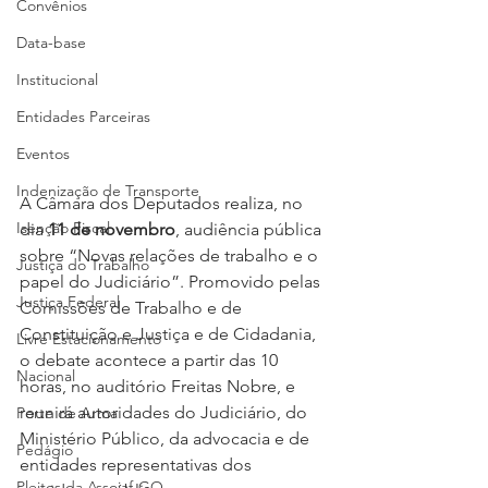
Convênios
Data-base
Institucional
Entidades Parceiras
Eventos
Indenização de Transporte
A Câmara dos Deputados realiza, no 
Isenção Fiscal
dia 
11 de novembro
, audiência pública 
sobre “Novas relações de trabalho e o 
Justiça do Trabalho
papel do Judiciário”. Promovido pelas 
Justiça Federal
Comissões de Trabalho e de 
Constituição e Justiça e de Cidadania, 
Livre Estacionamento
o debate acontece a partir das 10 
Nacional
horas, no auditório Freitas Nobre, e 
reunirá autoridades do Judiciário, do 
Porte de Arma
Ministério Público, da advocacia e de 
Pedágio
entidades representativas dos 
Pleitos da Assojaf-GO