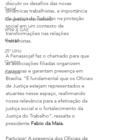
discutir os desafios das novas 
Social
dinâmicas trabalhistas, a importância 
da Justiça do Trabalho na proteção 
Congresso Internacional
social em um contexto de 
VPNI X GAE
transformações nas relações 
Plantão
trabalhistas.
25º UIHJ
A Fenassojaf faz o chamado para que 
Quintos
as associações filiadas organizem 
caravanas e garantam presença em 
Conojus
Brasília. “É fundamental que os Oficiais 
de Justiça estejam representados e 
atuantes nesse espaço, reafirmando 
nossa relevância para a efetivação da 
justiça social e o fortalecimento da 
Justiça do Trabalho”, ressalta o 
presidente 
Fabio da Maia.
Participe! A presença dos Oficiais de 