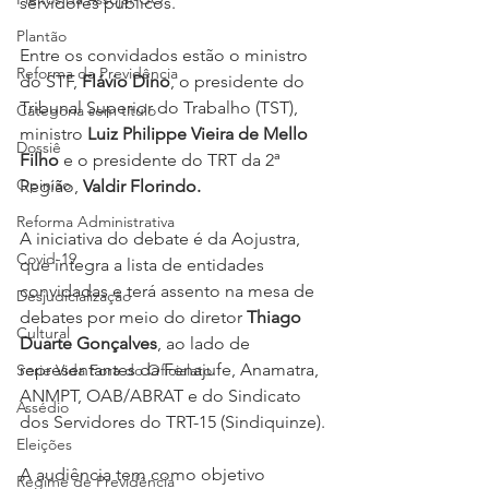
servidores públicos.
Plantão
Entre os convidados estão o ministro 
Reforma da Previdência
do STF, 
Flávio Dino
, o presidente do 
Tribunal Superior do Trabalho (TST), 
Categoria sem título
ministro 
Luiz Philippe Vieira de Mello 
Dossiê
Filho
 e o presidente do TRT da 2ª 
Opinião
Região, 
Valdir Florindo.
Reforma Administrativa
A iniciativa do debate é da Aojustra, 
Covid-19
que integra a lista de entidades 
convidadas e terá assento na mesa de 
Desjudicialização
debates por meio do diretor 
Thiago 
Cultural
Duarte Gonçalves
, ao lado de 
representantes da Fenajufe, Anamatra, 
Serie Vida Fora do Oficialato
ANMPT, OAB/ABRAT e do Sindicato 
Assédio
dos Servidores do TRT-15 (Sindiquinze).
Eleições
A audiência tem como objetivo 
Regime de Previdência