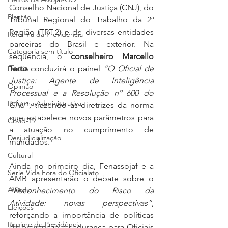
Conselho Nacional de Justiça (CNJ), do 
Plantão
Tribunal Regional do Trabalho da 2ª 
Região (TRT-2) e de diversas entidades 
Reforma da Previdência
parceiras do Brasil e exterior. Na 
Categoria sem título
sequência, o 
conselheiro Marcello 
Terto
 conduzirá o painel 
“O Oficial de 
Dossiê
Justiça: Agente de Inteligência 
Opinião
Processual e a Resolução nº 600 do 
Reforma Administrativa
CNJ
”, trazendo as diretrizes da norma 
que estabelece novos parâmetros para 
Covid-19
a atuação no cumprimento de 
Desjudicialização
mandados.
Cultural
Ainda no primeiro dia, Fenassojaf e a 
Serie Vida Fora do Oficialato
AMB apresentarão o debate sobre o 
Assédio
“Reconhecimento do Risco da 
Atividade: novas perspectivas”
, 
Eleições
reforçando a importância de políticas 
Regime de Previdência
de prevenção e segurança para Oficiais 