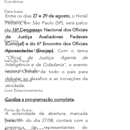
Convênios
Data-base
Entre os dias 
27 e 29 de agosto,
 o Hotel 
Institucional
Pestana, em São Paulo (SP), será palco 
do 
16º Congresso Nacional dos Oficiais 
Entidades Parceiras
de Justiça Avaliadores Federais 
Eventos
(Conojaf) e do 6º Encontro dos Oficiais 
Aposentados (Enojap).
 Com o tema 
Indenização de Transporte
“Oficial de Justiça: Agente de 
Isenção Fiscal
Inteligência e de Cidadania”
, o evento 
Justiça do Trabalho
reunirá Oficiais de todo o país para 
debater os desafios e as inovações da 
Justiça Federal
atividade.
Livre Estacionamento
Confira a programação completa
.
Nacional
Porte de Arma
A solenidade de abertura, marcada 
Pedágio
para 18h do dia 27/08, contará com a 
presença de representantes do 
Pleitos da Assojaf-GO