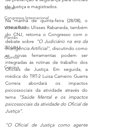
de Justiça e magistrados.
Social
Congresso Internacional
Na manhã de quinta-feira (28/08), o 
conselheiro Ulisses Rabaneda, também 
VPNI X GAE
do CNJ, retoma o Congresso com o 
Plantão
debate sobre 
“O Judiciário na era da 
25º UIHJ
Inteligência Artificial”
, discutindo como 
as novas ferramentas podem ser 
Quintos
integradas às rotinas de trabalho dos 
Conojus
Oficiais de Justiça. Em seguida, a 
médica do TRT-2 Luisa Carneiro Guerra 
Correia abordará os impactos 
psicossociais da atividade através do 
tema 
“Saúde Mental e os impactos 
psicossociais da atividade do Oficial de 
Justiça”.
“O Oficial de Justiça como agente 