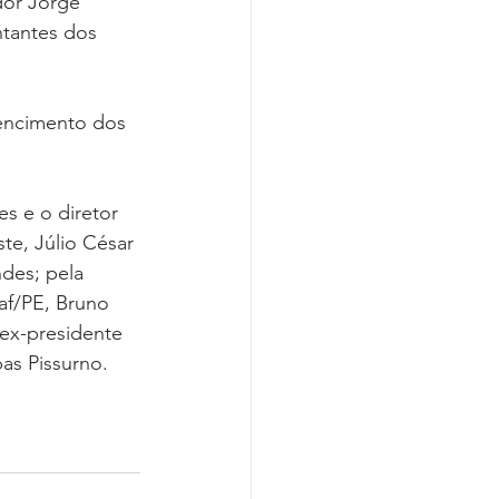
dor Jorge 
tantes dos 
encimento dos 
s e o diretor 
te, Júlio César 
des; pela 
jaf/PE, Bruno 
 ex-presidente 
bas Pissurno.