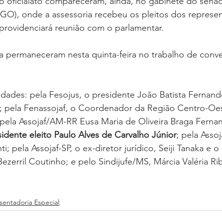
o oficialato compareceram, ainda, no gabinete do sena
O), onde a assessoria recebeu os pleitos dos represen
e providenciará reunião com o parlamentar.
 permaneceram nesta quinta-feira no trabalho de conv
vidades: pela Fesojus, o presidente João Batista Fernande
a; pela Fenassojaf, o Coordenador da Região Centro-Oes
pela Assojaf/AM-RR Eusa Maria de Oliveira Braga Fernan
ente eleito Paulo Alves de Carvalho Júnior
; pela Asso
; pela Assojaf-SP, o ex-diretor jurídico, Seiji Tanaka e o
ezerril Coutinho; e pelo Sindijufe/MS, Márcia Valéria Ri
entadoria Especial