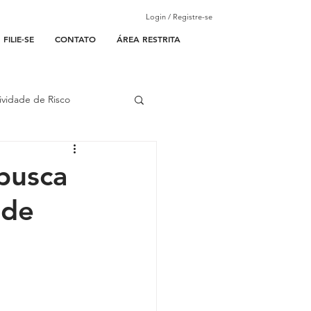
Login / Registre-se
FILIE-SE
CONTATO
ÁREA RESTRITA
ividade de Risco
ades Parceiras
busca
 de
l
lantão