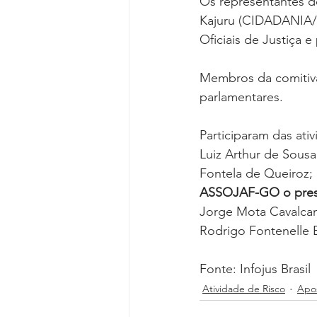
Os representantes d
Kajuru (CIDADANIA/G
Oficiais de Justiça 
Membros da comitiva
parlamentares.
Participaram das ati
Luiz Arthur de Sous
Fontela de Queiroz; 
ASSOJAF-GO o presid
Jorge Mota Cavalcanti
Rodrigo Fontenelle B
Fonte: Infojus Brasil
Atividade de Risco
Apos