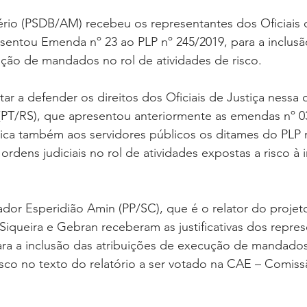
ério (PSDB/AM) recebeu os representantes dos Oficiais d
entou Emenda nº 23 ao PLP nº 245/2019, para a inclusã
ução de mandados no rol de atividades de risco.
ar a defender os direitos dos Oficiais de Justiça nessa 
(PT/RS), que apresentou anteriormente as emendas nº 03
ica também aos servidores públicos os ditames do PLP 
ordens judiciais no rol de atividades expostas a risco à 
or Esperidião Amin (PP/SC), que é o relator do projeto
iqueira e Gebran receberam as justificativas dos repre
para a inclusão das atribuições de execução de mandados 
sco no texto do relatório a ser votado na CAE – Comiss