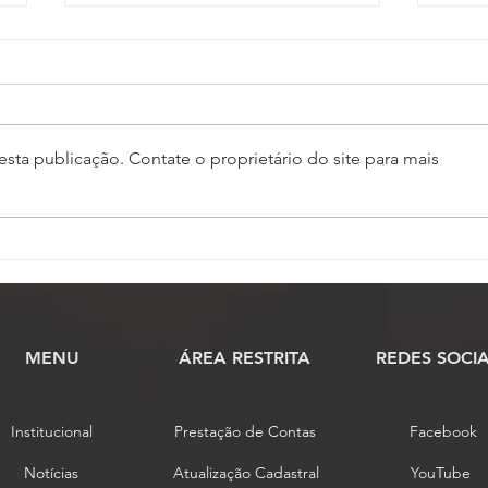
sta publicação. Contate o proprietário do site para mais
Homem arremessa blocos
Fena
de concreto em Oficial de
de J
Justiça durante
naci
cumprimento de mandado
Veto
no interior de SP
MENU
​ÁREA RESTRITA
REDES SOCIA
Institucional
Prestação de Contas
Facebook
Notícias
Atualização Cadastral
YouTube