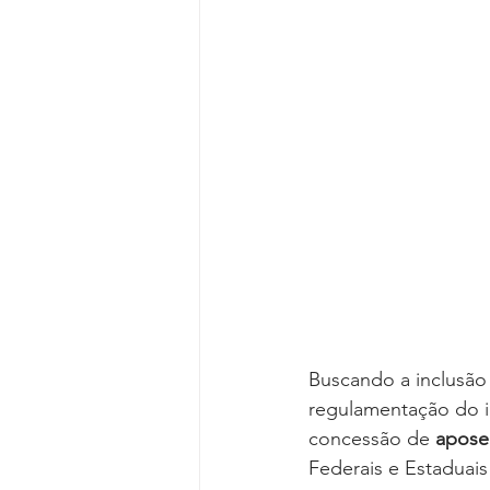
Reforma da Previdência
Categ
Desjudicialização
Cultural
Buscando a inclusão 
regulamentação do in
concessão de 
apose
Federais e Estaduais 