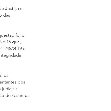
e Justiça e 
o das 
questão foi o 
 e 15 que, 
nº 245/2019 e 
integridade 
, os 
sentantes dos 
judiciais 
ão de Assuntos 