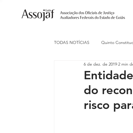
TODAS NOTÍCIAS
Quinto Constituc
6 de dez. de 2019
2 min de
Ações Judiciais
Carreira
Entidad
do recon
Eventos
Indenização de Trans
risco par
Livre Estacionamento
Naciona