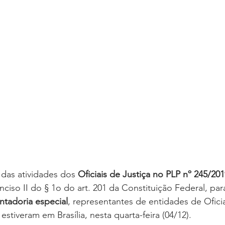
oria sem título
Dossiê
Opinião
Reforma Administrativa
das atividades dos 
Oficiais de Justiça no PLP nº 245/20
ciso II do § 1o do art. 201 da Constituição Federal, para
ntadoria especial
, representantes de entidades de Oficia
estiveram em Brasília, nesta quarta-feira (04/12).