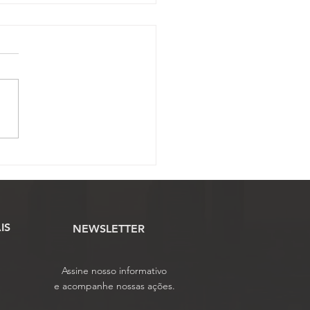
ssojaf convoca Oficiais
ustiça para mobilização
onal pela derrubada do
 12
IS
NEWSLETTER
Assine nosso informativo
e acompanhe nossas ações.