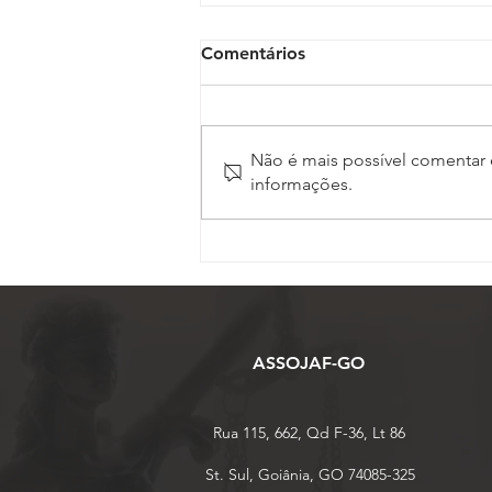
Comentários
Não é mais possível comentar e
informações.
Polícia Judicial reforça
apoio a oficiais de Justiça
em diligências de maior
risco no Judiciário
Trabalhista
ASSOJAF-GO
Rua 115, 662, Qd F-36, Lt 86
St. Sul, Goiânia, GO 74085-325