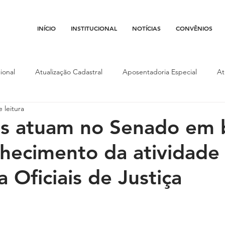
INÍCIO
INSTITUCIONAL
NOTÍCIAS
CONVÊNIOS
ional
Atualização Cadastral
Aposentadoria Especial
At
 leitura
Conojaf
Convênios
Data-base
Institucional
Entid
es atuam no Senado em 
hecimento da atividade
porte
Isenção Fiscal
Justiça do Trabalho
Justiça Federa
a Oficiais de Justiça
l
Porte de Arma
Pedágio
Pleitos da Assojaf-GO
P