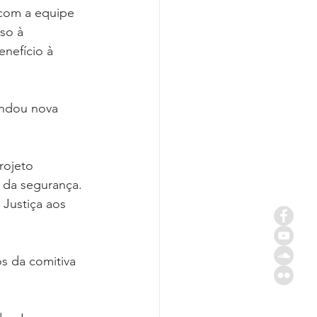
 com a equipe 
so à 
nefício à 
ndou nova 
rojeto 
 da segurança. 
 Justiça aos 
 da comitiva 