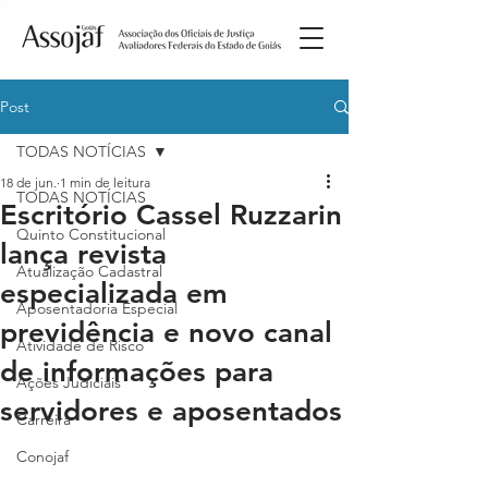
Post
TODAS NOTÍCIAS
18 de jun.
1 min de leitura
TODAS NOTÍCIAS
Escritório Cassel Ruzzarin
Quinto Constitucional
lança revista
Atualização Cadastral
especializada em
Aposentadoria Especial
previdência e novo canal
Atividade de Risco
de informações para
Ações Judiciais
servidores e aposentados
Carreira
Conojaf