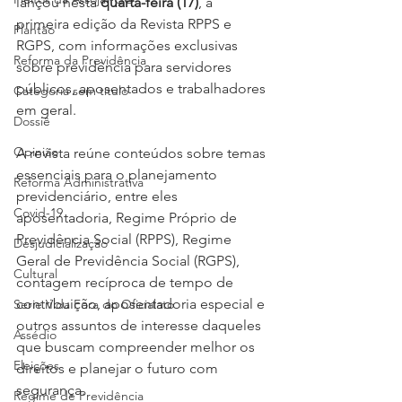
lançou nesta 
quarta-feira (17)
, a 
primeira edição da Revista RPPS e 
Plantão
RGPS, com informações exclusivas 
Reforma da Previdência
sobre previdência para servidores 
públicos, aposentados e trabalhadores 
Categoria sem título
em geral.
Dossiê
Opinião
A revista reúne conteúdos sobre temas 
essenciais para o planejamento 
Reforma Administrativa
previdenciário, entre eles 
Covid-19
aposentadoria, Regime Próprio de 
Previdência Social (RPPS), Regime 
Desjudicialização
Geral de Previdência Social (RGPS), 
Cultural
contagem recíproca de tempo de 
contribuição, aposentadoria especial e 
Serie Vida Fora do Oficialato
outros assuntos de interesse daqueles 
Assédio
que buscam compreender melhor os 
Eleições
direitos e planejar o futuro com 
segurança.
Regime de Previdência