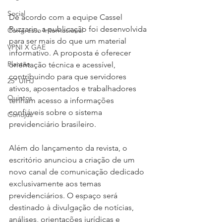
Social
De acordo com a equipe Cassel 
Ruzzarin, a publicação foi desenvolvida 
Congresso Internacional
para ser mais do que um material 
VPNI X GAE
informativo. A proposta é oferecer 
Plantão
orientação técnica e acessível, 
contribuindo para que servidores 
25º UIHJ
ativos, aposentados e trabalhadores 
Quintos
tenham acesso a informações 
confiáveis sobre o sistema 
Conojus
previdenciário brasileiro.
Além do lançamento da revista, o 
escritório anunciou a criação de um 
novo canal de comunicação dedicado 
exclusivamente aos temas 
previdenciários. O espaço será 
destinado à divulgação de notícias, 
análises, orientações jurídicas e 