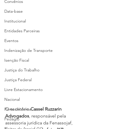
Convênios
Data-base
Institucional
Entidades Parceiras
Eventos
Indenização de Transporte
Isenção Fiscal
Justiça do Trabalho
Justiça Federal
Livre Estacionamento
Nacional
O escritório 
Cassel Ruzzarin 
Porte de Arma
Advogados
, responsável pela 
Pedágio
assessoria jurídica da Fenassojaf, 
Pleitos da Assojaf-GO