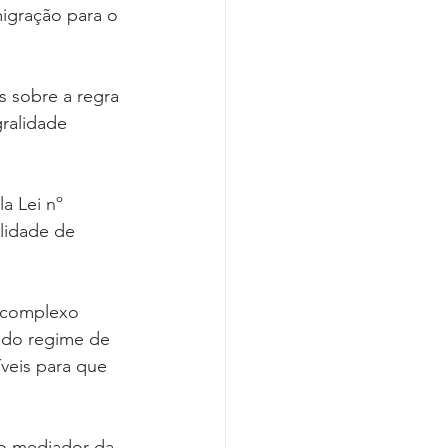
igração para o 
 sobre a regra 
ralidade 
a Lei nº 
lidade de 
e complexo 
 do regime de 
veis para que 
o mediador da 