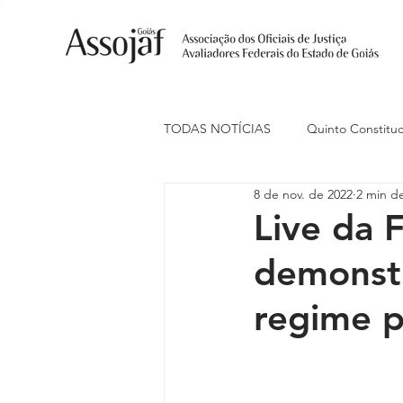
TODAS NOTÍCIAS
Quinto Constituc
8 de nov. de 2022
2 min de
Ações Judiciais
Carreira
Live da 
demonstr
Eventos
Indenização de Trans
regime p
Livre Estacionamento
Naciona