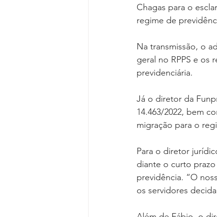
Chagas para o escla
regime de previdênc
Na transmissão, o a
geral no RPPS e os r
previdenciária.
Já o diretor da Funp
14.463/2022, bem co
migração para o reg
Para o diretor juríd
diante o curto praz
previdência. “O noss
os servidores decid
Além de Fábio, o di