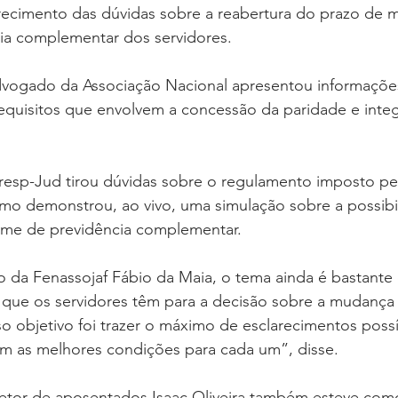
recimento das dúvidas sobre a reabertura do prazo de m
ia complementar dos servidores.
dvogado da Associação Nacional apresentou informações
equisitos que envolvem a concessão da paridade e integ
resp-Jud tirou dúvidas sobre o regulamento imposto pel
mo demonstrou, ao vivo, uma simulação sobre a possibi
ime de previdência complementar.
ico da Fenassojaf Fábio da Maia, o tema ainda é bastant
o que os servidores têm para a decisão sobre a mudança
o objetivo foi trazer o máximo de esclarecimentos possí
am as melhores condições para cada um”, disse.
retor de aposentados Isaac Oliveira também esteve com