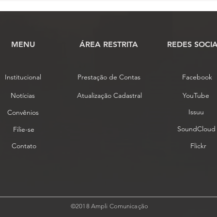
reabertura do prazo de
migração do regime de
previdência dos servidores
MENU
​ÁREA RESTRITA
REDES SOCIA
Institucional
Prestação de Contas
Facebook
Notícias
Atualização Cadastral
YouTube
Issuu
Convênios
SoundCloud
Filie-se
Contato
Flickr
©2018 Ampli Comunicação