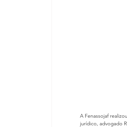
Reforma da Previdência
Categ
Desjudicialização
Cultural
A Fenassojaf realizo
jurídico, advogado 