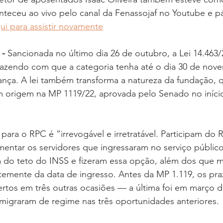
nteceu ao vivo pelo canal da Fenassojaf no Youtube e p
ui para assistir novamente
 -
 Sancionada no último dia 26 de outubro, a Lei 14.463/
fazendo com que a categoria tenha até o dia 30 de nov
nça. A lei também transforma a natureza da fundação, q
m origem na MP 1119/22, aprovada pelo Senado no iníci
ara o RPC é “irrevogável e irretratável. Participam do
ntar os servidores que ingressaram no serviço público 
 do teto do INSS e fizeram essa opção, além dos que m
emente da data de ingresso. Antes da MP 1.119, os pra
rtos em três outras ocasiões — a última foi em março d
 migraram de regime nas três oportunidades anteriores.