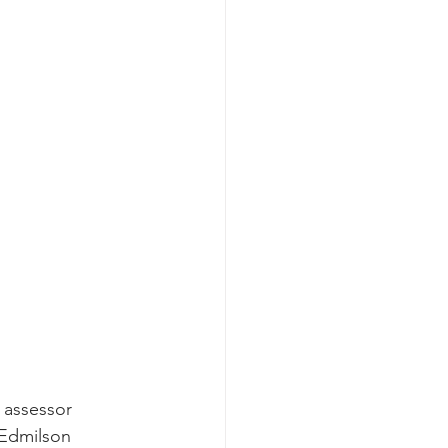
Covid-19
 assessor 
 Edmilson 