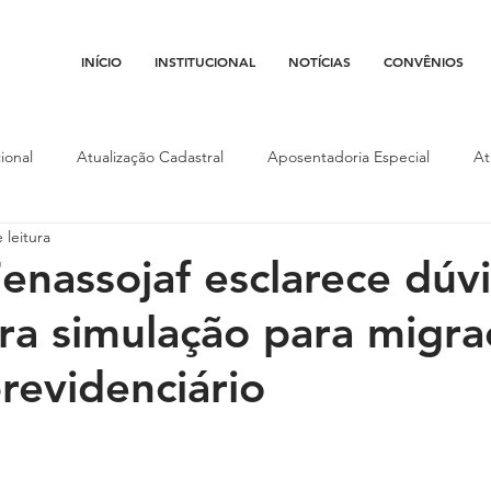
INÍCIO
INSTITUCIONAL
NOTÍCIAS
CONVÊNIOS
ional
Atualização Cadastral
Aposentadoria Especial
At
 leitura
Conojaf
Convênios
Data-base
Institucional
Entid
Fenassojaf esclarece dúv
a simulação para migra
porte
Isenção Fiscal
Justiça do Trabalho
Justiça Federa
revidenciário
l
Porte de Arma
Pedágio
Pleitos da Assojaf-GO
P