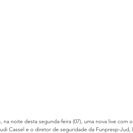
oria sem título
Dossiê
Opinião
Reforma Administrativa
u, na noite desta segunda-feira (07), uma nova live com o
Rudi Cassel e o diretor de seguridade da Funpresp-Jud,