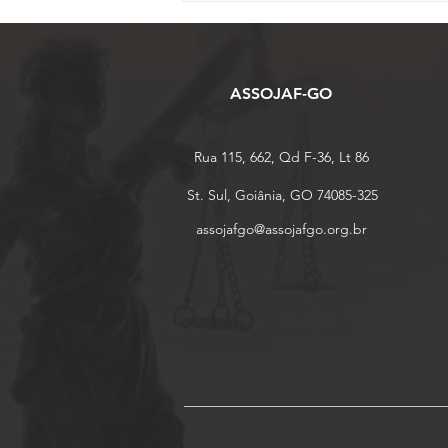
lança revista especializada
em previdência e novo canal
de informações para
servidores e aposentados
ASSOJAF-GO
Rua 115, 662, Qd F-36, Lt 86
St. Sul, Goiânia, GO 74085-325
assojafgo@assojafgo.org.br