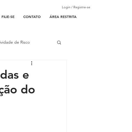
Login / Registre-se
FILIE-SE
CONTATO
ÁREA RESTRITA
ividade de Risco
ades Parceiras
idas e
ção do
l
lantão