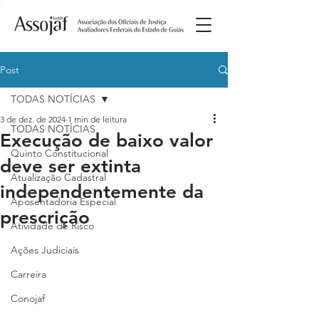
Post
TODAS NOTÍCIAS
3 de dez. de 2024
1 min de leitura
TODAS NOTÍCIAS
Execução de baixo valor
Quinto Constitucional
deve ser extinta
Atualização Cadastral
independentemente da
Aposentadoria Especial
prescrição
Atividade de Risco
Ações Judiciais
Carreira
Conojaf