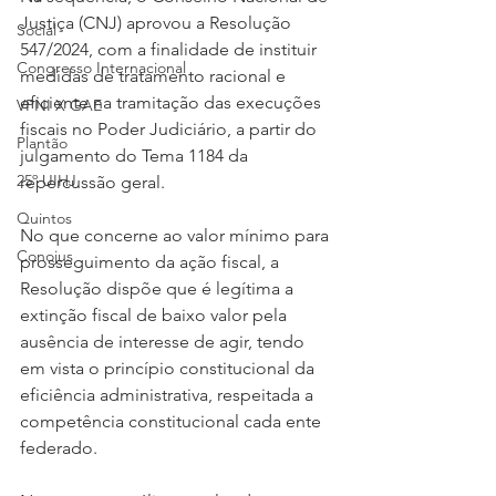
Justiça (CNJ) aprovou a Resolução 
Social
547/2024, com a finalidade de instituir 
Congresso Internacional
medidas de tratamento racional e 
eficiente na tramitação das execuções 
VPNI X GAE
fiscais no Poder Judiciário, a partir do 
Plantão
julgamento do Tema 1184 da 
25º UIHJ
repercussão geral.
Quintos
No que concerne ao valor mínimo para 
Conojus
prosseguimento da ação fiscal, a 
Resolução dispõe que é legítima a 
extinção fiscal de baixo valor pela 
ausência de interesse de agir, tendo 
em vista o princípio constitucional da 
eficiência administrativa, respeitada a 
competência constitucional cada ente 
federado.