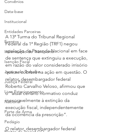
Convênios
Data-base
Institucional
Entidades Parceiras
A 13ª Turma do Tribunal Regional 
Eventos
Federal da 1ª Região (TRF1) negou 
apelação da Fazenda Nacional em face 
Indenização de Transporte
de sentença que extinguiu a execução, 
Isenção Fiscal
em razão do valor considerado irrisório 
Justiça do Trabalho
que se cobrava na ação em questão. O 
relator, desembargador federal 
Justiça Federal
Roberto Carvalho Veloso, afirmou que 
Livre Estacionamento
o “atual cenário normativo conduz 
inexoravelmente à extinção da 
Nacional
execução fiscal, independentemente 
Porte de Arma
da ocorrência da prescrição”.
Pedágio
O relator, desembargador federal 
Pleitos da Assojaf-GO