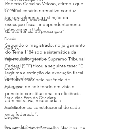
Roberto Carvalho Veloso, afirmou que 
Plantão
o “atual cenário normativo conduz 
inexoravelmente à extinção da 
Reforma da Previdência
execução fiscal, independentemente 
Categoria sem título
da ocorrência da prescrição”.
Dossiê
Segundo o magistrado, no julgamento 
Opinião
do Tema 1184 sob a sistemática da 
Reforma Administrativa
repercussão geral, o Supremo Tribunal 
Federal (STF) fixou a seguinte tese: “É 
Covid-19
legítima a extinção de execução fiscal 
Desjudicialização
de baixo valor pela ausência de 
interesse de agir tendo em vista o 
Cultural
princípio constitucional da eficiência 
Serie Vida Fora do Oficialato
administrativa, respeitada a 
competência constitucional de cada 
Assédio
ente federado”.
Eleições
Regime de Previdência
Na sequência, o Conselho Nacional de 