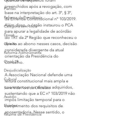
quando os requisitos foram 
preenchidos após a revogação, com 
Plantão
base na interpretação do art. 3º, § 3º, 
Reforma da Previdência
da Emenda Constitucional nº 103/2019. 
Além disso, o órgão instaurou o PCA 
Categoria sem título
para apurar a legalidade de acórdão 
Dossiê
do TRT da 2ª Região que reconheceu o 
direito ao abono nesses casos, decisão 
Opinião
considerada divergente da atual 
Reforma Administrativa
orientação da Presidência do 
Covid-19
Conselho.
Desjudicialização
A Associação Nacional defende uma 
Cultural
leitura constitucional mais ampla e 
coerente com os direitos adquiridos, 
Serie Vida Fora do Oficialato
sustentando que a EC nº 103/2019 não 
Assédio
impôs limitação temporal para o 
Eleições
cumprimento dos requisitos de 
aposentadoria. Nesse sentido, o 
Regime de Previdência