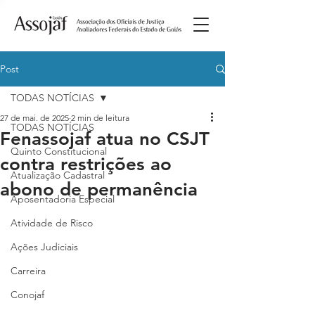
Post
TODAS NOTÍCIAS
27 de mai. de 2025
2 min de leitura
TODAS NOTÍCIAS
Fenassojaf atua no CSJT
Quinto Constitucional
contra restrições ao
Atualização Cadastral
abono de permanência
Aposentadoria Especial
Atividade de Risco
Ações Judiciais
Carreira
Conojaf