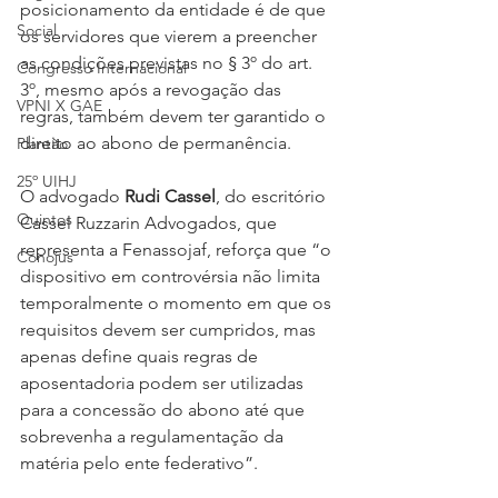
posicionamento da entidade é de que 
Social
os servidores que vierem a preencher 
as condições previstas no § 3º do art. 
Congresso Internacional
3º, mesmo após a revogação das 
VPNI X GAE
regras, também devem ter garantido o 
direito ao abono de permanência.
Plantão
25º UIHJ
O advogado 
Rudi Cassel
, do escritório 
Quintos
Cassel Ruzzarin Advogados, que 
representa a Fenassojaf, reforça que “o 
Conojus
dispositivo em controvérsia não limita 
temporalmente o momento em que os 
requisitos devem ser cumpridos, mas 
apenas define quais regras de 
aposentadoria podem ser utilizadas 
para a concessão do abono até que 
sobrevenha a regulamentação da 
matéria pelo ente federativo”.