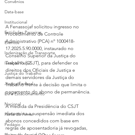
Convênios
Data-base
Institucional
A Fenassojaf solicitou ingresso no 
Entidades Parceiras
Procedimento de Controle 
Administrativo (PCA) nº 1000418-
Eventos
17.2025.5.90.0000, instaurado no 
Indenização de Transporte
Conselho Superior da Justiça do 
Trabalho (CSJT), para defender os 
Isenção Fiscal
direitos dos Oficiais de Justiça e 
Justiça do Trabalho
demais servidores da Justiça do 
Justiça Federal
Trabalho frente à decisão que limita o 
pagamento do abono de permanência.
Livre Estacionamento
Nacional
A medida da Presidência do CSJT 
determina a suspensão imediata dos 
Porte de Arma
abonos concedidos com base em 
Pedágio
regras de aposentadoria já revogadas, 
Pleitos da Assojaf-GO