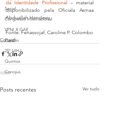
da Identidade Profissional
 – material 
Social
disponibilizado pela Oficiala Asmaa 
Abduallah Hendawy 
Congresso Internacional
VPNI X GAE
Fonte: Fenassojaf, Caroline P. Colombo
Conojaf
Plantão
25º UIHJ
Quintos
Conojus
Ver tudo
Posts recentes