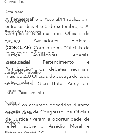
Convênios
Data-base
A 
Fenassojaf
 e a Assojaf/PI realizaram, 
Institucional
entre os dias 4 e 6 de setembro, o XI 
Entidades Parceiras
Congresso Nacional dos Oficiais de 
Justiça Avaliadores Federais 
Eventos
(CONOJAF)
. Com o tema “Oficiais de 
Indenização de Transporte
Justiça Avaliadores Federais: 
Identidade, Pertencimento e 
Isenção Fiscal
Participação”, os debates reuniram 
Justiça do Trabalho
mais de 200 Oficiais de Justiça de todo 
Justiça Federal
o Brasil no Gran Hotel Arrey em 
Teresina.
Livre Estacionamento
Nacional
Dentre os assuntos debatidos durante 
os três dias de Congresso, os Oficiais 
Porte de Arma
de Justiça tiveram a oportunidade de 
Pedágio
refletir sobre o Assédio Moral e 
Pleitos da Assojaf-GO