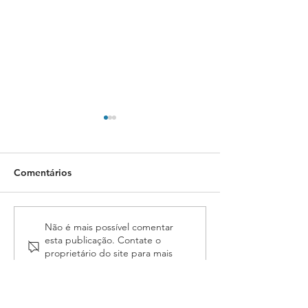
Comentários
Assembleia da ASSOJAF-
Designado relat
Não é mais possível comentar
esta publicação. Contate o
GO aprova contas da
do livre estaci
proprietário do site para mais
entidade e elege
na CCJ da Câm
informações.
delegados para o 7º
Conojaf