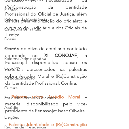
Suicídio, A necessidade da 
(Re)Construção da Identidade 
Plantão
Profissional do Oficial de Justiça, além 
Reforma da Previdência
da luta pela valorização do oficialato e 
o futuro do Judiciário e dos Oficiais de 
Categoria sem título
Justiça.
Dossiê
Com o objetivo de ampliar o conteúdo 
Opinião
abordado no 
XI CONOJAF
, a 
Reforma Administrativa
Fenassojaf disponibiliza abaixo os 
Covid-19
materiais apresentados nas palestras 
sobre Assédio Moral e (Re)Construção 
Desjudicialização
da Identidade Profissional. Confira:
Cultural
- 
Palestra sobre Assédio Moral
 – 
Serie Vida Fora do Oficialato
material disponibilizado pelo vice-
Assédio
presidente da Fenassojaf Isaac Oliveira
Eleições
- 
Palestra Identidade e (Re)Construção 
Regime de Previdência