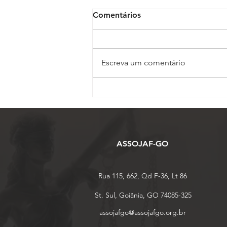
Comentários
Escreva um comentário
Escola de Oficiais abre
matrículas em Pós-
Graduação com desconto
especial de black friday
ASSOJAF-GO
Rua 115, 662, Qd F-36, Lt 86
St. Sul, Goiânia, GO 74085-325
assojafgo@assojafgo.org.br