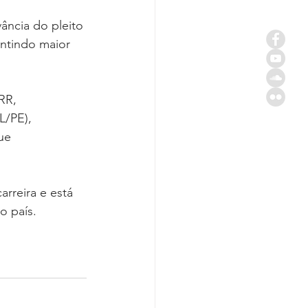
ância do pleito 
antindo maior 
RR, 
L/PE), 
ue 
rreira e está 
o país.