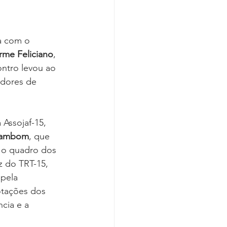
da com o 
rme Feliciano
, 
ontro levou ao 
idores de 
Assojaf-15, 
Zambom
, que 
 o quadro dos 
z do TRT-15, 
pela 
otações dos 
cia e a 