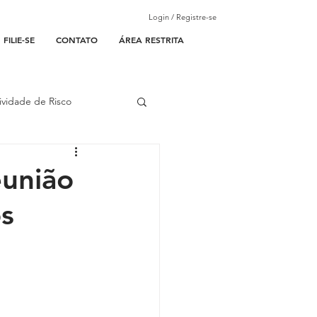
Login / Registre-se
FILIE-SE
CONTATO
ÁREA RESTRITA
ividade de Risco
ades Parceiras
eunião
os
l
lantão