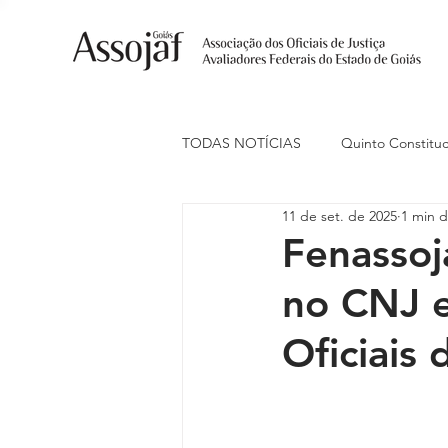
TODAS NOTÍCIAS
Quinto Constituc
11 de set. de 2025
1 min d
Ações Judiciais
Carreira
Fenassoj
no CNJ e
Eventos
Indenização de Trans
Oficiais 
Livre Estacionamento
Naciona