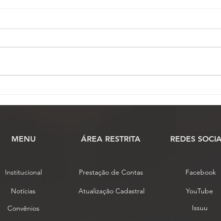
Câmara dos Deputados
Dire
aprova PLs do Adicional de
Fena
Qualificação e da
vota
recomposição salarial dos
reco
servidores do Judiciário
serv
MENU
​ÁREA RESTRITA
REDES SOCIA
Federal
Institucional
Prestação de Contas
Facebook
Notícias
Atualização Cadastral
YouTube
Issuu
Convênios