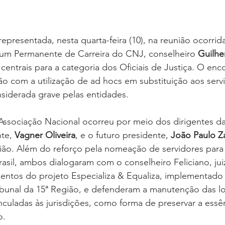
representada, nesta quarta-feira (10), na reunião ocorri
um Permanente de Carreira do CNJ, conselheiro 
Guilhe
centrais para a categoria dos Oficiais de Justiça. O enc
o com a utilização de ad hocs em substituição aos serv
nsiderada grave pelas entidades.
ssociação Nacional ocorreu por meio dos dirigentes da 
te, 
Vagner Oliveira
, e o futuro presidente, 
João Paulo 
nião. Além do reforço pela nomeação de servidores para
rasil, ambos dialogaram com o conselheiro Feliciano, jui
ntos do projeto Especializa & Equaliza, implementado 
ibunal da 15ª Região, e defenderam a manutenção das l
inculadas às jurisdições, como forma de preservar a essên
o.