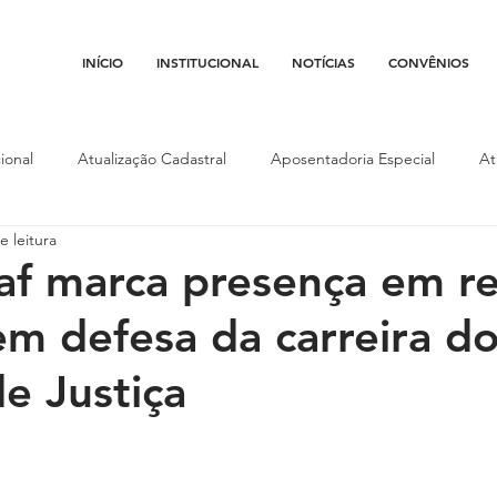
INÍCIO
INSTITUCIONAL
NOTÍCIAS
CONVÊNIOS
ional
Atualização Cadastral
Aposentadoria Especial
At
e leitura
Conojaf
Convênios
Data-base
Institucional
Entid
af marca presença em r
m defesa da carreira d
porte
Isenção Fiscal
Justiça do Trabalho
Justiça Federa
de Justiça
l
Porte de Arma
Pedágio
Pleitos da Assojaf-GO
P