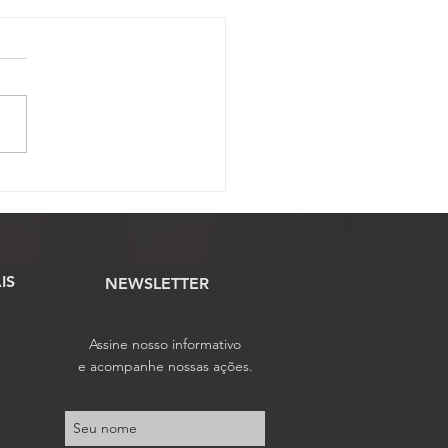
to da Câmara:
ssojaf acompanha
ção dos PLS do AQ e
mposição salarial dos
idores do PJU
IS
NEWSLETTER
Assine nosso informativo
e acompanhe nossas ações.