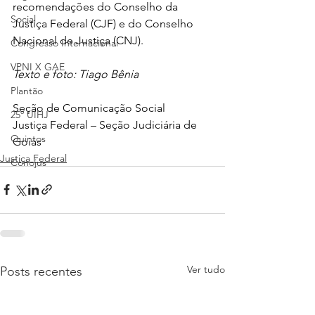
recomendações do Conselho da 
Social
Justiça Federal (CJF) e do Conselho 
Nacional de Justiça (CNJ).
Congresso Internacional
VPNI X GAE
Texto e foto: Tiago Bênia
Plantão
Seção de Comunicação Social
25º UIHJ
Justiça Federal – Seção Judiciária de 
Quintos
Goiás
Justiça Federal
Conojus
Ver tudo
Posts recentes