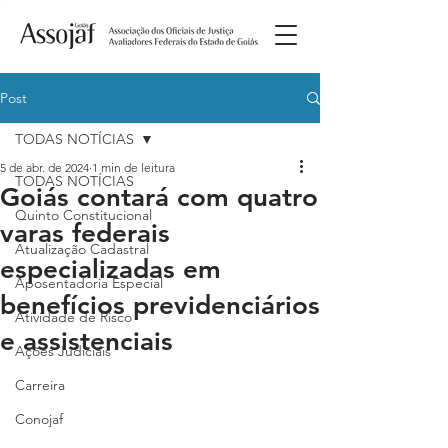
Post
TODAS NOTÍCIAS
5 de abr. de 2024
1 min de leitura
TODAS NOTÍCIAS
Goiás contará com quatro
Quinto Constitucional
varas federais
Atualização Cadastral
especializadas em
Aposentadoria Especial
benefícios previdenciários
Atividade de Risco
e assistenciais
Ações Judiciais
Carreira
Conojaf