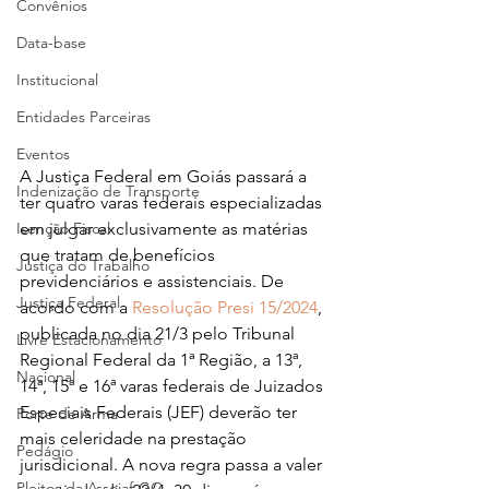
Convênios
Data-base
Institucional
Entidades Parceiras
Eventos
A Justiça Federal em Goiás passará a 
Indenização de Transporte
ter quatro varas federais especializadas 
em julgar exclusivamente as matérias 
Isenção Fiscal
que tratam de benefícios 
Justiça do Trabalho
previdenciários e assistenciais. De 
Justiça Federal
acordo com a 
Resolução Presi 15/2024
, 
publicada no dia 21/3 pelo Tribunal 
Livre Estacionamento
Regional Federal da 1ª Região, a 13ª, 
Nacional
14ª, 15ª e 16ª varas federais de Juizados 
Especiais Federais (JEF) deverão ter 
Porte de Arma
mais celeridade na prestação 
Pedágio
jurisdicional. A nova regra passa a valer 
Pleitos da Assojaf-GO