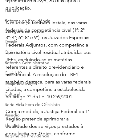
a partir do dia 22/4, 30 dias após a 
publicação.
Plantão
Reforma da Previdência
A mudança também instala, nas varas 
federais de competência cível (1ª; 2ª; 
Categoria sem título
3ª; 4ª; 6ª; 8ª e 9ª), os Juizados Especiais 
Dossiê
Federais Adjuntos, com competência 
em matéria cível residual atribuídas aos 
Opinião
JEFs, excluindo-se as matérias 
Reforma Administrativa
referentes a direito previdenciário e 
Covid-19
assistencial. A resolução do TRF1 
também destaca, para as varas federais 
Desjudicialização
citadas, a competência estabelecida 
Cultural
no artigo 3º da 
Lei 10.259/2001
.
Serie Vida Fora do Oficialato
Com a medida, a Justiça Federal da 1ª 
Assédio
Região pretende aprimorar a 
Eleições
qualidade dos serviços prestados à 
população em Goiás, conforme 
Regime de Previdência