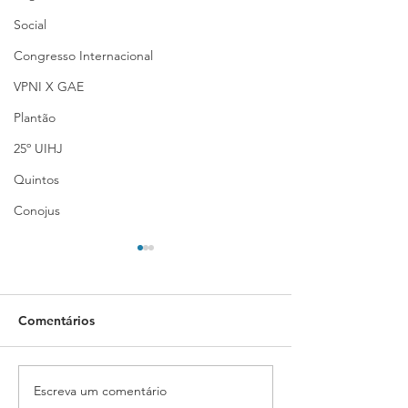
Social
Congresso Internacional
VPNI X GAE
Plantão
25º UIHJ
Quintos
Conojus
Comentários
Escreva um comentário
SINJUFEGO garante
STF protocola 