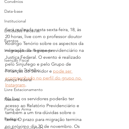
Convênios
Data-base
Institucional
Será realizada nesta sexta-feira, 18, às 
Entidades Parceiras
20 horas, live com o professor doutor 
Eventos
Rodrigo Tenório sobre os aspectos da 
migração do regime previdenciário na 
Indenização de Transporte
Justiça Federal. O evento é realizado 
Isenção Fiscal
pelo Sinjufego e pelo Grupo de 
Justiça do Trabalho
Finanças do Servidor e 
pode ser 
acompanhado no perfil do grupo no 
Justiça Federal
Instagram
.
Livre Estacionamento
Na live, os servidores poderão ter 
Nacional
acesso ao Relatório Previdenciário e 
Porte de Arma
também a um tira-dúvidas sobre o 
Pedágio
tema. O prazo para migração termina 
no próximo dia 30 de novembro. Os 
Pleitos da Assojaf-GO