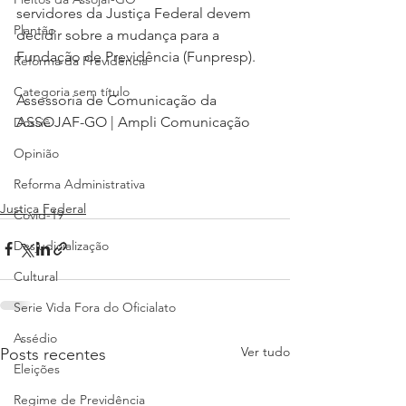
servidores da Justiça Federal devem 
Plantão
decidir sobre a mudança para a 
Fundação de Previdência (Funpresp).
Reforma da Previdência
Categoria sem título
Assessoria de Comunicação da 
ASSOJAF-GO | Ampli Comunicação
Dossiê
Opinião
Reforma Administrativa
Justiça Federal
Covid-19
Desjudicialização
Cultural
Serie Vida Fora do Oficialato
Assédio
Ver tudo
Posts recentes
Eleições
Regime de Previdência