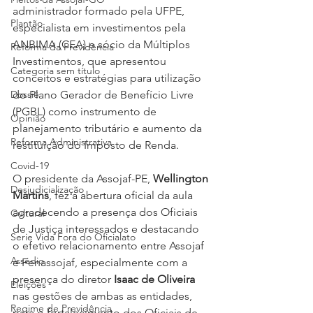
administrador formado pela UFPE, 
Plantão
especialista em investimentos pela 
ANBIMA (CEA) e sócio da Múltiplos 
Reforma da Previdência
Investimentos, que apresentou 
Categoria sem título
conceitos e estratégias para utilização 
Dossiê
do Plano Gerador de Benefício Livre 
(PGBL) como instrumento de 
Opinião
planejamento tributário e aumento da 
Reforma Administrativa
restituição do Imposto de Renda.
Covid-19
O presidente da Assojaf-PE, 
Wellington 
Desjudicialização
Martins
, fez a abertura oficial da aula 
agradecendo a presença dos Oficiais 
Cultural
de Justiça interessados e destacando 
Serie Vida Fora do Oficialato
o efetivo relacionamento entre Assojaf 
Assédio
e Fenassojaf, especialmente com a 
presença do diretor 
Isaac de Oliveira
Eleições
nas gestões de ambas as entidades, 
Regime de Previdência
para o fortalecimento dos Oficiais de 