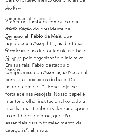
Justiça.
Social
Congresso Internacional
A abertura também contou com a 
VPNI X GAE
participação do presidente da 
Fenassojaf, 
Fábio da Maia
, que 
Plantão
agradeceu à Assojaf-PE, às diretorias 
25º UIHJ
regionais e ao diretor legislativo Isaac 
Oliveira pela organização e iniciativa. 
Quintos
Em sua fala, Fábio destacou o 
Conojus
compromisso da Associação Nacional 
com as associações de base. De 
acordo com ele, “a Fenassojaf se 
fortalece nas Assojafs. Nosso papel é 
manter o olhar institucional voltado a 
Brasília, mas também valorizar e apoiar 
as entidades da base, que são 
essenciais para o fortalecimento da 
categoria”, afirmou.