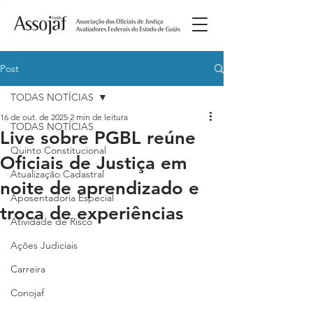
Post
TODAS NOTÍCIAS
16 de out. de 2025
2 min de leitura
TODAS NOTÍCIAS
Live sobre PGBL reúne
Quinto Constitucional
Oficiais de Justiça em
Atualização Cadastral
noite de aprendizado e
Aposentadoria Especial
troca de experiências
Atividade de Risco
Ações Judiciais
Carreira
Conojaf