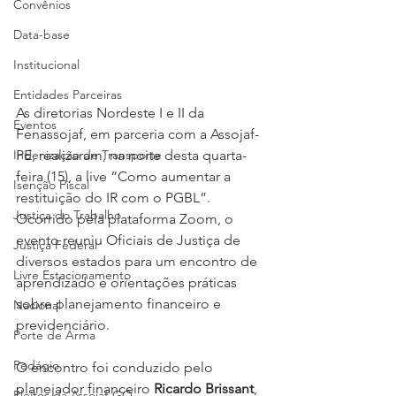
Convênios
Data-base
Institucional
Entidades Parceiras
As diretorias Nordeste I e II da 
Eventos
Fenassojaf, em parceria com a Assojaf-
Indenização de Transporte
PE, realizaram, na noite desta quarta-
feira (15), a live “Como aumentar a 
Isenção Fiscal
restituição do IR com o PGBL”. 
Justiça do Trabalho
Ocorrido pela plataforma Zoom, o 
evento reuniu Oficiais de Justiça de 
Justiça Federal
diversos estados para um encontro de 
Livre Estacionamento
aprendizado e orientações práticas 
sobre planejamento financeiro e 
Nacional
previdenciário.
Porte de Arma
Pedágio
O encontro foi conduzido pelo 
planejador financeiro 
Ricardo Brissant
, 
Pleitos da Assojaf-GO