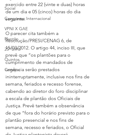
exercido entre 22 (vinte e duas) horas 
Social
de um dia e 05 (cinco) horas do dia 
Congresso Internacional
seguinte.
VPNI X GAE
O parecer cita também a 
Plantão
Resolução/PRESI/CENAG 6, de 
15/03/2012. O artigo 44, inciso III, que 
25º UIHJ
prevê que “os plantões para o 
Quintos
cumprimento de mandados de 
urgência serão prestados 
Conojus
ininterruptamente, inclusive nos fins de 
semana, feriados e recesso forense, 
cabendo ao diretor do foro disciplinar 
a escala de plantão dos Oficiais de 
Justiça. Prevê também a observância 
de que “fora do horário previsto para o 
plantão presencial e nos fins de 
semana, recesso e feriados, o Oficial 
de Justiça plantonista deverá 