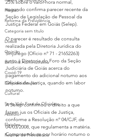
25% sobre o valor-hora normal, 
segundo confirma parecer recente da 
Plantão
Seção de Legislação de Pessoal da 
Reforma da Previdência
Justiça Federal em Goiás (Selep).
Categoria sem título
O parecer é resultado de consulta 
Dossiê
realizada pela Diretoria Jurídica do 
Opinião
Sinjufego (Ofício nº 71 - 21652263) 
junto à Diretoria do Foro da Seção 
Reforma Administrativa
Judiciária de Goiás acerca do 
Covid-19
pagamento do adicional noturno aos 
Oficiais de Justiça, quando em labor 
Desjudicialização
noturno.
Cultural
Serie Vida Fora do Oficialato
A Selep confirmou o direito a que 
fazem jus os Oficiais de Justiça, 
Assédio
conforme a Resolução nº 04/CJF, de 
Eleições
04/03/2008, que regulamenta a matéria. 
Compreende-se por horário noturno o 
Regime de Previdência