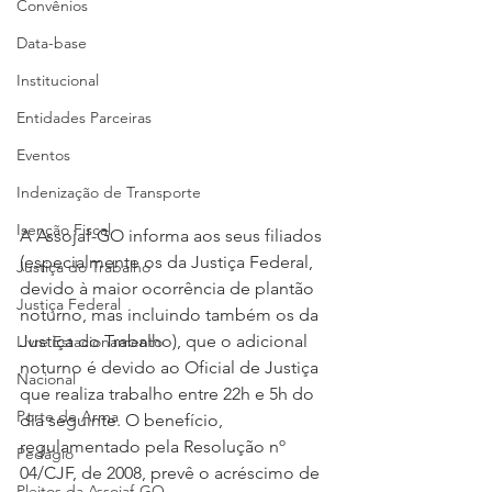
Convênios
Data-base
Institucional
Entidades Parceiras
Eventos
Indenização de Transporte
Isenção Fiscal
A Assojaf-GO informa aos seus filiados 
(especialmente os da Justiça Federal, 
Justiça do Trabalho
devido à maior ocorrência de plantão 
Justiça Federal
noturno, mas incluindo também os da 
Justiça do Trabalho), que o adicional 
Livre Estacionamento
noturno é devido ao Oficial de Justiça 
Nacional
que realiza trabalho entre 22h e 5h do 
Porte de Arma
dia seguinte. O benefício, 
regulamentado pela Resolução nº 
Pedágio
04/CJF, de 2008, prevê o acréscimo de 
Pleitos da Assojaf-GO