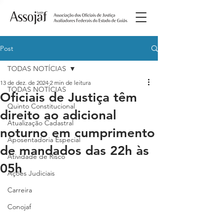
Post
TODAS NOTÍCIAS
13 de dez. de 2024
2 min de leitura
TODAS NOTÍCIAS
Oficiais de Justiça têm
Quinto Constitucional
direito ao adicional
Atualização Cadastral
noturno em cumprimento
Aposentadoria Especial
de mandados das 22h às
Atividade de Risco
05h
Ações Judiciais
Carreira
Conojaf