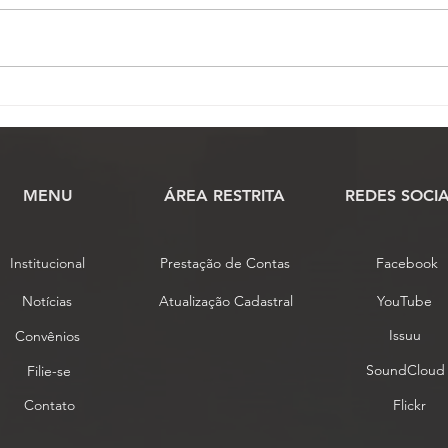
PL que amplia isenção de IPI
Cons
para veículos de Oficiais de
conc
Justiça recebe análise
prop
orçamentária na Câmara
esta
MENU
​ÁREA RESTRITA
REDES SOCIA
Institucional
Prestação de Contas
Facebook
Notícias
Atualização Cadastral
YouTube
Issuu
Convênios
SoundCloud
Filie-se
Contato
Flickr