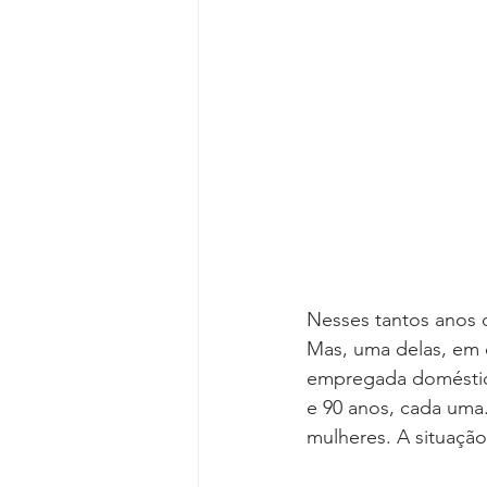
Reforma da Previdência
Categ
Desjudicialização
Cultural
Nesses tantos anos de
Mas, uma delas, em e
empregada doméstic
e 90 anos, cada uma.
mulheres. A situação