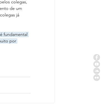
pelos colegas, 
mento de um 
colegas já 
 é fundamental 
muito por 