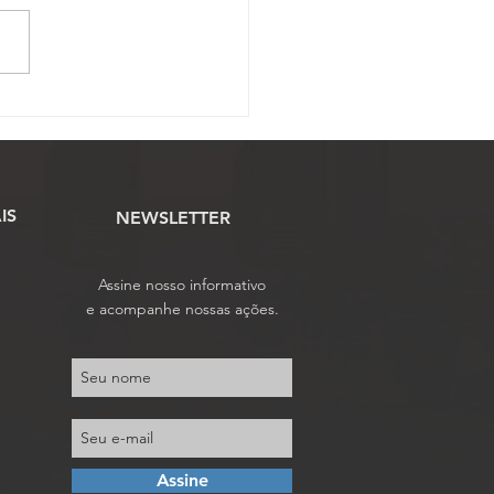
elho de Representantes
lui análise das
ostas de alteração do
tuto da Fenassojaf
IS
NEWSLETTER
Assine nosso informativo
e acompanhe nossas ações.
Assine