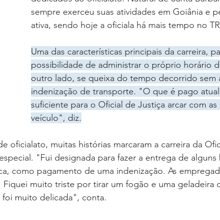
oria sem título
Dossiê
Opinião
Reforma Administrativa
sempre exerceu suas atividades em Goiânia e 
ativa, sendo hoje a oficiala há mais tempo no TR
Uma das características principais da carreira, par
possibilidade de administrar o próprio horário d
outro lado, se queixa do tempo decorrido sem a
indenização de transporte. "O que é pago atua
suficiente para o Oficial de Justiça arcar com a
veículo", diz.
 oficialato, muitas histórias marcaram a carreira da Ofici
special. "Fui designada para fazer a entrega de alguns
a, como pagamento de uma indenização. As empregado
 Fiquei muito triste por tirar um fogão e uma geladeira 
 foi muito delicada", conta.