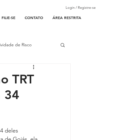
Login / Registre-se
FILIE-SE
CONTATO
ÁREA RESTRITA
ividade de Risco
ades Parceiras
no TRT
á 34
l
lantão
4 deles 
a de Goiás, ela 