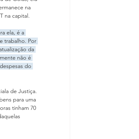
Covid-19
permanece na 
T na capital.
a ela, é a 
e trabalho. Por 
tualização da 
lmente não é 
s despesas do 
ala de Justiça. 
 bens para uma 
ras tinham 70 
daquelas 