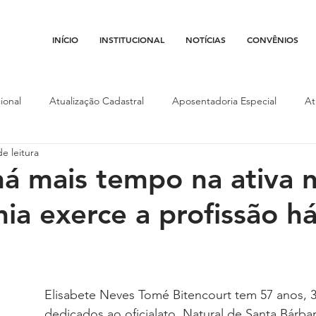
INÍCIO
INSTITUCIONAL
NOTÍCIAS
CONVÊNIOS
ional
Atualização Cadastral
Aposentadoria Especial
At
e leitura
Conojaf
Convênios
Data-base
Institucional
Entid
 há mais tempo na ativa 
ia exerce a profissão h
porte
Isenção Fiscal
Justiça do Trabalho
Justiça Federa
l
Porte de Arma
Pedágio
Pleitos da Assojaf-GO
P
Elisabete Neves Tomé Bitencourt tem 57 anos, 3
dedicados ao oficialato. Natural de Santa Bárbar