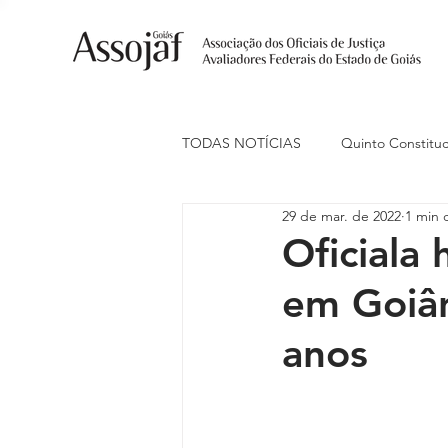
TODAS NOTÍCIAS
Quinto Constituc
29 de mar. de 2022
1 min d
Ações Judiciais
Carreira
Oficiala
em Goiân
Eventos
Indenização de Trans
anos
Livre Estacionamento
Naciona