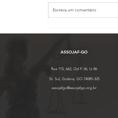
Escreva um comentário
Inscrições para o 17º
Conojaf e 7º Enojap são
prorrogadas até 13 de
agosto
ASSOJAF-GO
Rua 115, 662, Qd F-36, Lt 86
St. Sul, Goiânia, GO 74085-325
assojafgo@assojafgo.org.br