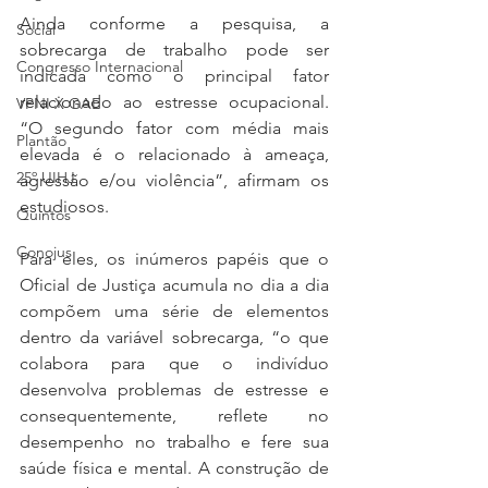
Ainda conforme a pesquisa, a 
Social
sobrecarga de trabalho pode ser 
Congresso Internacional
indicada como o principal fator 
relacionado ao estresse ocupacional. 
VPNI X GAE
“O segundo fator com média mais 
Plantão
elevada é o relacionado à ameaça, 
25º UIHJ
agressão e/ou violência”, afirmam os 
estudiosos.
Quintos
Conojus
Para eles, os inúmeros papéis que o 
Oficial de Justiça acumula no dia a dia 
compõem uma série de elementos 
dentro da variável sobrecarga, “o que 
colabora para que o indivíduo 
desenvolva problemas de estresse e 
consequentemente, reflete no 
desempenho no trabalho e fere sua 
saúde física e mental. A construção de 