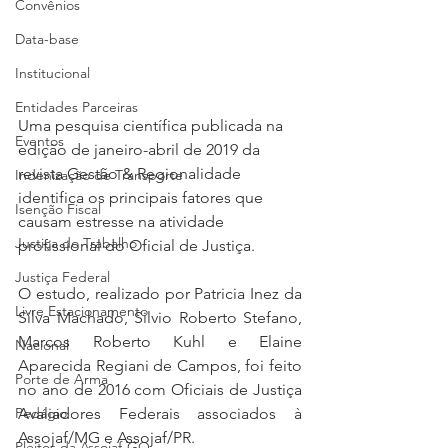
Convênios
Data-base
Institucional
Entidades Parceiras
Uma pesquisa científica publicada na 
Eventos
edição de janeiro-abril de 2019 da 
revista Gestão & Regionalidade 
Indenização de Transporte
identifica os principais fatores que 
Isenção Fiscal
causam estresse na atividade 
Justiça do Trabalho
profissional do Oficial de Justiça.
Justiça Federal
O estudo, realizado por Patricia Inez da 
Livre Estacionamento
Silva Machado, Silvio Roberto Stefano, 
Marcos Roberto Kuhl e Elaine 
Nacional
Aparecida Regiani de Campos, foi feito 
Porte de Arma
no ano de 2016 com Oficiais de Justiça 
Avaliadores Federais associados à 
Pedágio
Assojaf/MG e Assojaf/PR.
Pleitos da Assojaf-GO