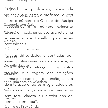
Plantão
Segundo a publicação, além da 
violência que cerca a profissão, o 
gap
Reforma da Previdência
entre o número de Oficiais de Justiça 
Categoria sem título
necessários e o número existente 
(ativos) em cada jurisdição acarreta uma 
Dossiê
sobrecarga de trabalho para estes 
Opinião
profissionais. 
Reforma Administrativa
“Outras dificuldades encontradas por 
Covid-19
esses profissionais são os endereços 
Desjudicialização
imprecisos, as situações imprevistas 
(aquelas que fogem das situações 
Cultural
comuns no exercício da função), a falta 
Serie Vida Fora do Oficialato
de interação entre os magistrados e os 
Oficiais de Justiça, além dos mandados 
Assédio
sem total clareza ou distribuídos de 
Eleições
forma incompleta”.
Regime de Previdência