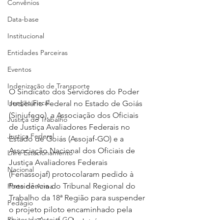
Convênios
Data-base
Institucional
Entidades Parceiras
Eventos
Indenização de Transporte
O Sindicato dos Servidores do Poder 
Isenção Fiscal
Judiciário Federal no Estado de Goiás 
(Sinjufego), a Associação dos Oficiais 
Justiça do Trabalho
de Justiça Avaliadores Federais no 
Justiça Federal
Estado de Goiás (Assojaf-GO) e a 
Associação Nacional dos Oficiais de 
Livre Estacionamento
Justiça Avaliadores Federais 
Nacional
(Fenassojaf) protocolaram pedido à 
Presidência do Tribunal Regional do 
Porte de Arma
Trabalho da 18ª Região para suspender 
Pedágio
o projeto piloto encaminhado pela 
Pleitos da Assojaf-GO