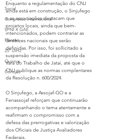
Enquanto a regulamentação do CNJ 
Social
ainda está em construção, o Sinjufego 
e as associações destacam que 
Congresso Internacional
projetos locais, ainda que bem-
VPNI X GAE
intencionados, podem contrariar as 
Plantão
diretrizes nacionais que serão 
definidas. Por isso, foi sollicitado a 
25º UIHJ
suspensão imediata da proposta da 
Quintos
Vara do Trabalho de Jataí, até que o 
CNJ publique as normas complentares 
Conojus
da Resolução n. 600/2024.
O Sinjufego, a Assojaf-GO e a 
Fenassojaf reforçam que continuarão 
acompanhando o tema atentamente e 
reafirmam o compromisso com a 
defesa das prerrogativas e valorização 
dos Oficiais de Justiça Avaliadores 
Federais.