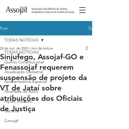
Post
TODAS NOTÍCIAS
20 de out. de 2025
1 min de leitura
TODAS NOTÍCIAS
Sinjufego, Assojaf-GO e
Quinto Constitucional
Fenassojaf requerem
Atualização Cadastral
suspensão de projeto da
Aposentadoria Especial
VT de Jataí sobre
Atividade de Risco
atribuições dos Oficiais
Ações Judiciais
de Justiça
Carreira
Conojaf