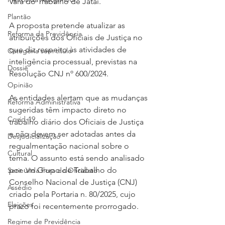
Vara do Trabalho de Jataí.
Plantão
A proposta pretende atualizar as 
Reforma da Previdência
atribuições dos Oficiais de Justiça no 
que diz respeito às atividades de 
Categoria sem título
inteligência processual, previstas na 
Dossiê
Resolução CNJ nº 600/2024.
Opinião
As entidades alertam que as mudanças 
Reforma Administrativa
sugeridas têm impacto direto no 
Covid-19
trabalho diário dos Oficiais de Justiça 
e não devem ser adotadas antes da 
Desjudicialização
regualmentação nacional sobre o 
Cultural
tema. O assunto está sendo analisado 
por um Grupo de Trabalho do 
Serie Vida Fora do Oficialato
Conselho Nacional de Justiça (CNJ) 
Assédio
criado pela Portaria n. 80/2025, cujo 
Eleições
prazo foi recentemente prorrogado.
Regime de Previdência