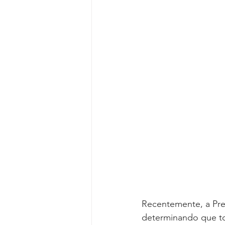
Reforma da Previdência
Categ
Desjudicialização
Cultural
Recentemente, a Pre
determinando que to