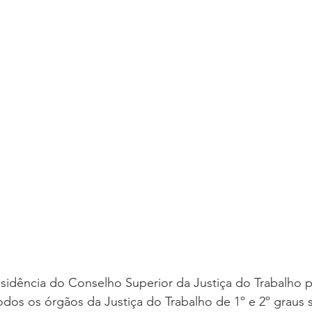
oria sem título
Dossiê
Opinião
Reforma Administrativa
sidência do Conselho Superior da Justiça do Trabalho p
dos os órgãos da Justiça do Trabalho de 1º e 2º graus