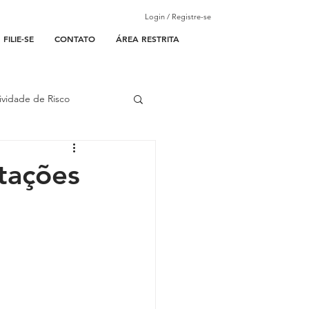
Login / Registre-se
FILIE-SE
CONTATO
ÁREA RESTRITA
ividade de Risco
ades Parceiras
itações
l
lantão