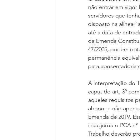
não entrar em vigor l
servidores que tenh
disposto na alínea "a
até a data de entrada
da Emenda Constituci
47/2005, podem opta
permanência equivale
para aposentadoria 
A interpretação do T
caput do art. 3º com
aqueles requisitos 
abono, e não apenas
Emenda de 2019. Ess
inaugurou o PCA nº 1
Trabalho deverão pre