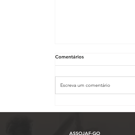
Comentários
Escreva um comentário
CSJT prorroga prazo para
entrega de estudos do GT
sobre a regulamentação na
Justiça do Trabalho
ASSOJAF-GO