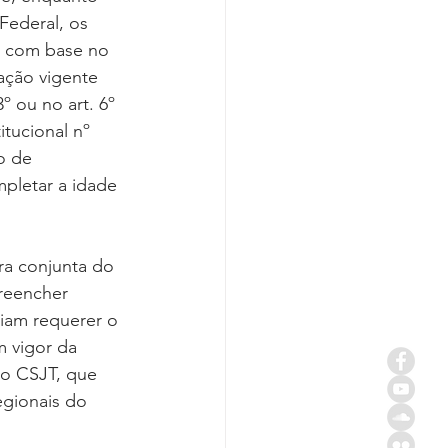
Federal, os 
a com base no 
dação vigente 
º ou no art. 6º 
tucional nº 
o de 
mpletar a idade 
ra conjunta do 
reencher 
iam requerer o 
 vigor da 
do CSJT, que 
egionais do 