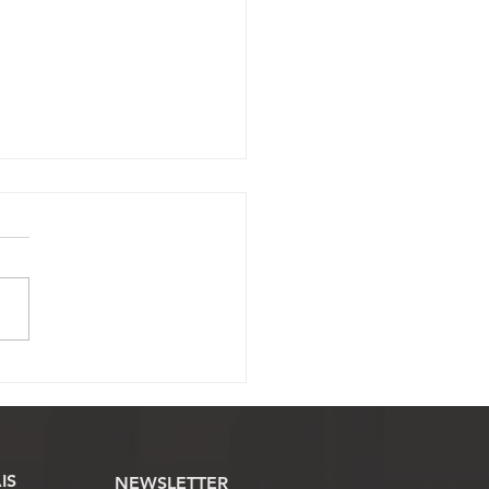
JUFEGO garante
gralidade da VPNI de
tos aos servidores do
ciário Federal em Goiás
IS
NEWSLETTER