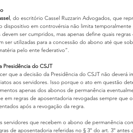
do
ssel
, do escritório Cassel Ruzzarin Advogados, que rep
“o dispositivo em controvérsia não limita temporalment
s devem ser cumpridos, mas apenas define quais regras 
 ser utilizadas para a concessão do abono até que sob
atéria pelo ente federativo”.
da Presidência do CSJT
cer que a decisão da Presidência do CSJT não deverá im
iatos aos servidores. Isso porque o ato em questão det
mentos apenas dos abonos de permanência eventualme
 em regras de aposentadoria revogadas sempre que os 
ntados após a revogação da regra.
s servidores que recebem o abono de permanência co
as de aposentadoria referidas no § 3º do art. 3º antes