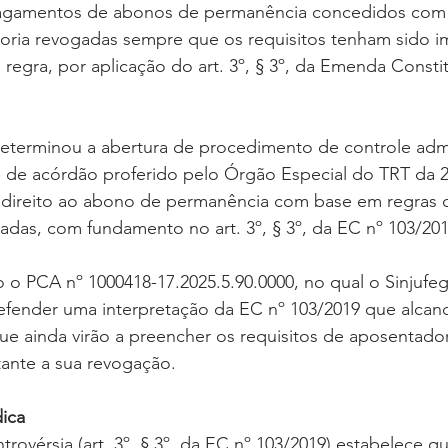
agamentos de abonos de permanência concedidos com
oria revogadas sempre que os requisitos tenham sido 
regra, por aplicação do art. 3º, § 3º, da Emenda Constit
terminou a abertura de procedimento de controle admin
e de acórdão proferido pelo Órgão Especial do TRT da 2
 direito ao abono de permanência com base em regras 
das, com fundamento no art. 3º, § 3º, da EC nº 103/201
o o PCA nº 1000418-17.2025.5.90.0000, no qual o Sinjufe
defender uma interpretação da EC nº 103/2019 que alca
ue ainda virão a preencher os requisitos de aposentador
tante a sua revogação.
ica
trovérsia (art. 3º, § 3º, da EC nº 103/2019) estabelece q