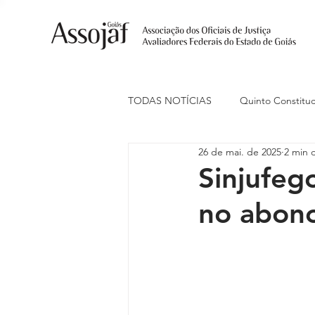
TODAS NOTÍCIAS
Quinto Constituc
26 de mai. de 2025
2 min d
Ações Judiciais
Carreira
Sinjufeg
no abon
Eventos
Indenização de Trans
Livre Estacionamento
Naciona