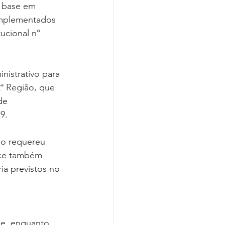
 base em 
implementados 
ucional nº 
istrativo para 
ª Região, que 
de 
9.
go requereu 
nce também 
ia previstos no 
ue, enquanto 