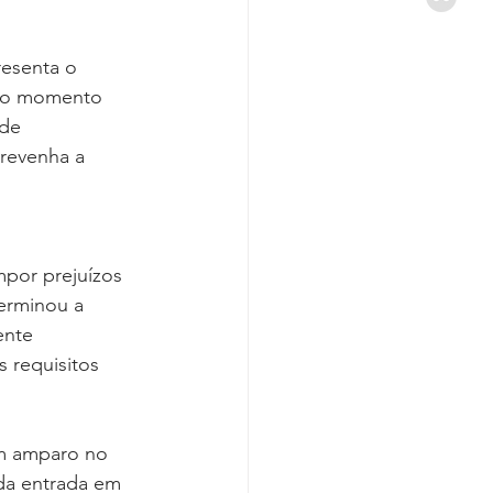
resenta o 
e o momento 
de 
revenha a 
por prejuízos 
erminou a 
nte 
requisitos 
m amparo no 
 da entrada em 