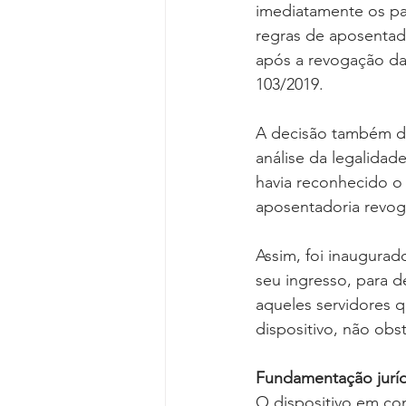
imediatamente os p
regras de aposentad
após a revogação da 
103/2019.
A decisão também de
análise da legalidad
havia reconhecido o
aposentadoria revoga
Assim, foi inaugurad
seu ingresso, para 
aqueles servidores q
dispositivo, não obs
Fundamentação juríd
O dispositivo em con