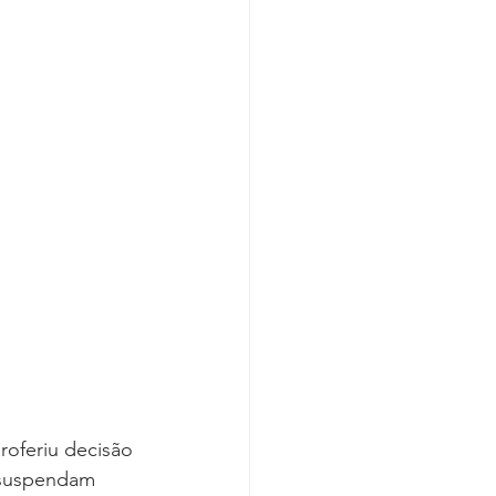
Covid-19
roferiu decisão 
 suspendam 