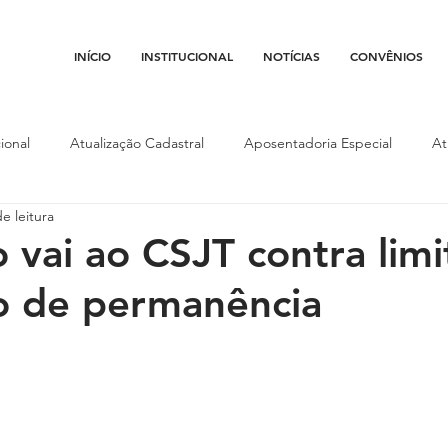
INÍCIO
INSTITUCIONAL
NOTÍCIAS
CONVÊNIOS
ional
Atualização Cadastral
Aposentadoria Especial
At
e leitura
Conojaf
Convênios
Data-base
Institucional
Entid
o vai ao CSJT contra lim
o de permanência
porte
Isenção Fiscal
Justiça do Trabalho
Justiça Federa
l
Porte de Arma
Pedágio
Pleitos da Assojaf-GO
P