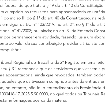
ei federal de que trata o § 19 do art. 40 da Constituição 
am cumprido os requisitos para aposentadoria voluntári
" do inciso III do § 1º do art. 40 da Constituição, na re
 em vigor da EC nº 103/2019; no art. 2º; no § 1º do art. 3
onal nº 41/2003; ou, ainda; no art. 3º da Emenda Consti
r por permanecer em atividade, fazendo jus a um abon
nte ao valor da sua contribuição previdenciária, até co
compulsória.
ribunal Regional do Trabalho da 2ª Região, em uma leitu
 seu § 3º, reconhecia que os servidores que viessem a p
para aposentadoria, ainda que revogados, também poder
 aqueles que os tivessem cumprido antes da entrada em
e, no entanto, não foi o entendimento da Presidência 
000418-17.2025.5.90.0000, no qual todos os Tribunais R
star informações acerca da matéria.